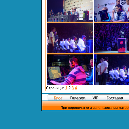
Страницы:
1
2
3
4
При перепечатке и использовании матер