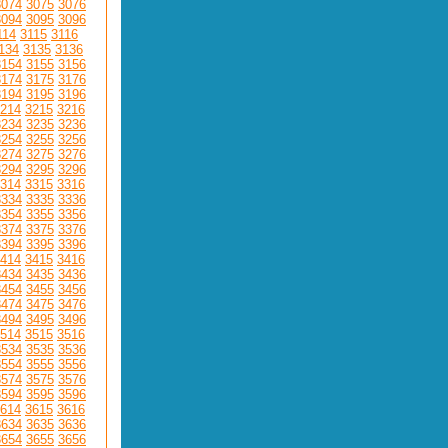
3074
3075
3076
3094
3095
3096
114
3115
3116
134
3135
3136
3154
3155
3156
3174
3175
3176
3194
3195
3196
214
3215
3216
3234
3235
3236
3254
3255
3256
3274
3275
3276
3294
3295
3296
314
3315
3316
3334
3335
3336
3354
3355
3356
3374
3375
3376
3394
3395
3396
414
3415
3416
3434
3435
3436
3454
3455
3456
3474
3475
3476
3494
3495
3496
514
3515
3516
3534
3535
3536
3554
3555
3556
3574
3575
3576
3594
3595
3596
614
3615
3616
3634
3635
3636
3654
3655
3656