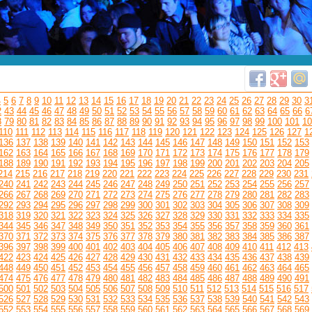
4
5
6
7
8
9
10
11
12
13
14
15
16
17
18
19
20
21
22
23
24
25
26
27
28
29
30
3
2
43
44
45
46
47
48
49
50
51
52
53
54
55
56
57
58
59
60
61
62
63
64
65
66
6
8
79
80
81
82
83
84
85
86
87
88
89
90
91
92
93
94
95
96
97
98
99
100
101
10
110
111
112
113
114
115
116
117
118
119
120
121
122
123
124
125
126
127
1
136
137
138
139
140
141
142
143
144
145
146
147
148
149
150
151
152
153
162
163
164
165
166
167
168
169
170
171
172
173
174
175
176
177
178
179
188
189
190
191
192
193
194
195
196
197
198
199
200
201
202
203
204
205
214
215
216
217
218
219
220
221
222
223
224
225
226
227
228
229
230
231
240
241
242
243
244
245
246
247
248
249
250
251
252
253
254
255
256
257
266
267
268
269
270
271
272
273
274
275
276
277
278
279
280
281
282
283
292
293
294
295
296
297
298
299
300
301
302
303
304
305
306
307
308
309
318
319
320
321
322
323
324
325
326
327
328
329
330
331
332
333
334
335
344
345
346
347
348
349
350
351
352
353
354
355
356
357
358
359
360
361
370
371
372
373
374
375
376
377
378
379
380
381
382
383
384
385
386
387
396
397
398
399
400
401
402
403
404
405
406
407
408
409
410
411
412
413
422
423
424
425
426
427
428
429
430
431
432
433
434
435
436
437
438
439
448
449
450
451
452
453
454
455
456
457
458
459
460
461
462
463
464
465
474
475
476
477
478
479
480
481
482
483
484
485
486
487
488
489
490
491
500
501
502
503
504
505
506
507
508
509
510
511
512
513
514
515
516
517
526
527
528
529
530
531
532
533
534
535
536
537
538
539
540
541
542
543
552
553
554
555
556
557
558
559
560
561
562
563
564
565
566
567
568
569