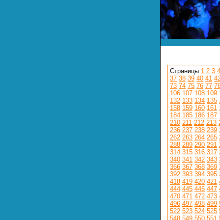
Страницы
1
2
3
37
38
39
40
41
4
73
74
75
76
77
7
106
107
108
109
132
133
134
135
158
159
160
161
184
185
186
187
210
211
212
213
236
237
238
239
262
263
264
265
288
289
290
291
314
315
316
317
340
341
342
343
366
367
368
369
392
393
394
395
418
419
420
421
444
445
446
447
470
471
472
473
496
497
498
499
522
523
524
525
548
549
550
551