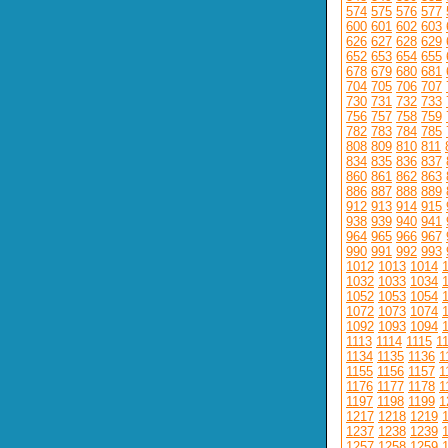
574
575
576
577
600
601
602
603
626
627
628
629
652
653
654
655
678
679
680
681
704
705
706
707
730
731
732
733
756
757
758
759
782
783
784
785
808
809
810
811
834
835
836
837
860
861
862
863
886
887
888
889
912
913
914
915
938
939
940
941
964
965
966
967
990
991
992
993
1012
1013
1014
1032
1033
1034
1052
1053
1054
1072
1073
1074
1092
1093
1094
1113
1114
1115
1
1134
1135
1136
1
1155
1156
1157
1
1176
1177
1178
1
1197
1198
1199
1
1217
1218
1219
1237
1238
1239
1257
1258
1259