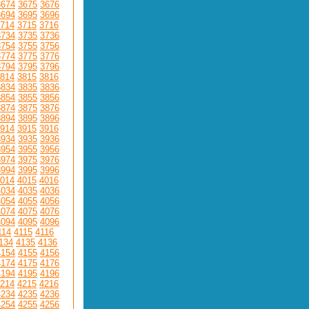
3674
3675
3676
3694
3695
3696
714
3715
3716
3734
3735
3736
3754
3755
3756
3774
3775
3776
3794
3795
3796
814
3815
3816
3834
3835
3836
3854
3855
3856
3874
3875
3876
3894
3895
3896
914
3915
3916
3934
3935
3936
3954
3955
3956
3974
3975
3976
3994
3995
3996
014
4015
4016
4034
4035
4036
4054
4055
4056
4074
4075
4076
4094
4095
4096
114
4115
4116
134
4135
4136
4154
4155
4156
4174
4175
4176
4194
4195
4196
214
4215
4216
4234
4235
4236
4254
4255
4256