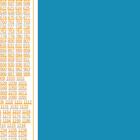
596
597
598
599
622
623
624
625
648
649
650
651
674
675
676
677
700
701
702
703
726
727
728
729
752
753
754
755
778
779
780
781
804
805
806
807
830
831
832
833
856
857
858
859
882
883
884
885
908
909
910
911
934
935
936
937
960
961
962
963
986
987
988
989
009
1010
1011
1029
1030
1031
1049
1050
1051
1069
1070
1071
1089
1090
1091
09
1110
1111
1112
1131
1132
1133
1
1152
1153
1154
2
1173
1174
1175
3
1194
1195
1196
214
1215
1216
1234
1235
1236
1254
1255
1256
1274
1275
1276