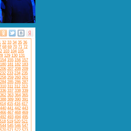
1
32
33
34
35
36
7
68
69
70
71
72
2
103
104
105
28
129
130
131
154
155
156
157
180
181
182
183
206
207
208
209
232
233
234
235
258
259
260
261
284
285
286
287
310
311
312
313
336
337
338
339
362
363
364
365
388
389
390
391
414
415
416
417
440
441
442
443
466
467
468
469
492
493
494
495
518
519
520
521
544
545
546
547
570
571
572
573