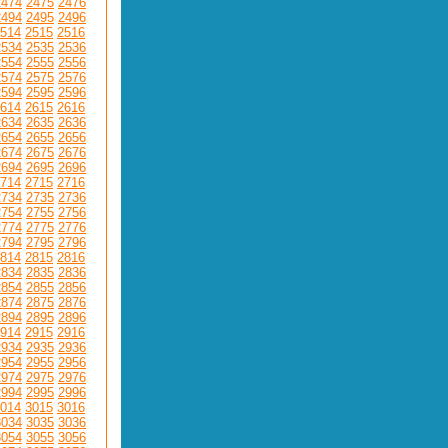
2474
2475
2476
2494
2495
2496
514
2515
2516
2534
2535
2536
2554
2555
2556
2574
2575
2576
2594
2595
2596
614
2615
2616
2634
2635
2636
2654
2655
2656
2674
2675
2676
2694
2695
2696
714
2715
2716
2734
2735
2736
2754
2755
2756
2774
2775
2776
2794
2795
2796
814
2815
2816
2834
2835
2836
2854
2855
2856
2874
2875
2876
2894
2895
2896
914
2915
2916
2934
2935
2936
2954
2955
2956
2974
2975
2976
2994
2995
2996
014
3015
3016
3034
3035
3036
3054
3055
3056