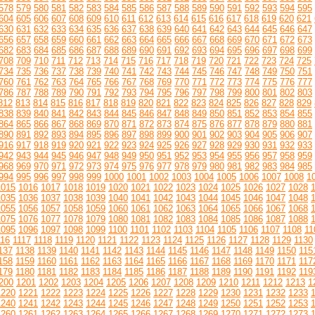
578
579
580
581
582
583
584
585
586
587
588
589
590
591
592
593
594
595
604
605
606
607
608
609
610
611
612
613
614
615
616
617
618
619
620
621
630
631
632
633
634
635
636
637
638
639
640
641
642
643
644
645
646
647
656
657
658
659
660
661
662
663
664
665
666
667
668
669
670
671
672
673
682
683
684
685
686
687
688
689
690
691
692
693
694
695
696
697
698
699
708
709
710
711
712
713
714
715
716
717
718
719
720
721
722
723
724
725
734
735
736
737
738
739
740
741
742
743
744
745
746
747
748
749
750
751
760
761
762
763
764
765
766
767
768
769
770
771
772
773
774
775
776
777
786
787
788
789
790
791
792
793
794
795
796
797
798
799
800
801
802
803
812
813
814
815
816
817
818
819
820
821
822
823
824
825
826
827
828
829
838
839
840
841
842
843
844
845
846
847
848
849
850
851
852
853
854
855
864
865
866
867
868
869
870
871
872
873
874
875
876
877
878
879
880
881
890
891
892
893
894
895
896
897
898
899
900
901
902
903
904
905
906
907
916
917
918
919
920
921
922
923
924
925
926
927
928
929
930
931
932
933
942
943
944
945
946
947
948
949
950
951
952
953
954
955
956
957
958
959
968
969
970
971
972
973
974
975
976
977
978
979
980
981
982
983
984
985
994
995
996
997
998
999
1000
1001
1002
1003
1004
1005
1006
1007
1008
1
1015
1016
1017
1018
1019
1020
1021
1022
1023
1024
1025
1026
1027
1028
1035
1036
1037
1038
1039
1040
1041
1042
1043
1044
1045
1046
1047
1048
1055
1056
1057
1058
1059
1060
1061
1062
1063
1064
1065
1066
1067
1068
1075
1076
1077
1078
1079
1080
1081
1082
1083
1084
1085
1086
1087
1088
1095
1096
1097
1098
1099
1100
1101
1102
1103
1104
1105
1106
1107
1108
11
116
1117
1118
1119
1120
1121
1122
1123
1124
1125
1126
1127
1128
1129
1130
137
1138
1139
1140
1141
1142
1143
1144
1145
1146
1147
1148
1149
1150
115
158
1159
1160
1161
1162
1163
1164
1165
1166
1167
1168
1169
1170
1171
117
179
1180
1181
1182
1183
1184
1185
1186
1187
1188
1189
1190
1191
1192
119
200
1201
1202
1203
1204
1205
1206
1207
1208
1209
1210
1211
1212
1213
1
1220
1221
1222
1223
1224
1225
1226
1227
1228
1229
1230
1231
1232
1233
1240
1241
1242
1243
1244
1245
1246
1247
1248
1249
1250
1251
1252
1253
1260
1261
1262
1263
1264
1265
1266
1267
1268
1269
1270
1271
1272
1273