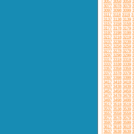
3057
3058
3059
3077
3078
3079
3097
3098
3099
3117
3118
3119
3
3137
3138
3139
3157
3158
3159
3177
3178
3179
3197
3198
3199
3217
3218
3219
3237
3238
3239
3257
3258
3259
3277
3278
3279
3297
3298
3299
3317
3318
3319
3337
3338
3339
3357
3358
3359
3377
3378
3379
3397
3398
3399
3417
3418
3419
3437
3438
3439
3457
3458
3459
3477
3478
3479
3497
3498
3499
3517
3518
3519
3537
3538
3539
3557
3558
3559
3577
3578
3579
3597
3598
3599
3617
3618
3619
3637
3638
3639