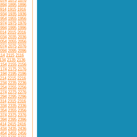
1874
1875
1876
1894
1895
1896
914
1915
1916
1934
1935
1936
1954
1955
1956
1974
1975
1976
1994
1995
1996
014
2015
2016
2034
2035
2036
2054
2055
2056
2074
2075
2076
2094
2095
2096
114
2115
2116
134
2135
2136
2154
2155
2156
2174
2175
2176
2194
2195
2196
214
2215
2216
2234
2235
2236
2254
2255
2256
2274
2275
2276
2294
2295
2296
314
2315
2316
2334
2335
2336
2354
2355
2356
2374
2375
2376
2394
2395
2396
414
2415
2416
2434
2435
2436
2454
2455
2456