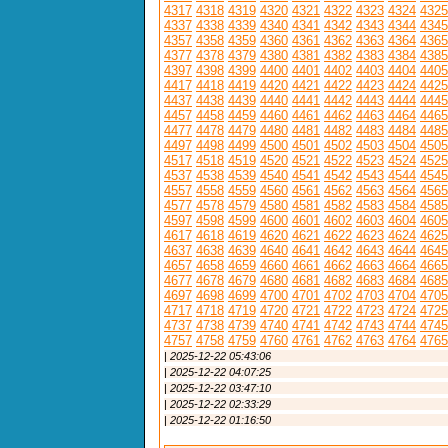
4317
4318
4319
4320
4321
4322
4323
4324
4325
4337
4338
4339
4340
4341
4342
4343
4344
4345
4357
4358
4359
4360
4361
4362
4363
4364
4365
4377
4378
4379
4380
4381
4382
4383
4384
4385
4397
4398
4399
4400
4401
4402
4403
4404
4405
4417
4418
4419
4420
4421
4422
4423
4424
4425
4437
4438
4439
4440
4441
4442
4443
4444
4445
4457
4458
4459
4460
4461
4462
4463
4464
4465
4477
4478
4479
4480
4481
4482
4483
4484
4485
4497
4498
4499
4500
4501
4502
4503
4504
4505
4517
4518
4519
4520
4521
4522
4523
4524
4525
4537
4538
4539
4540
4541
4542
4543
4544
4545
4557
4558
4559
4560
4561
4562
4563
4564
4565
4577
4578
4579
4580
4581
4582
4583
4584
4585
4597
4598
4599
4600
4601
4602
4603
4604
4605
4617
4618
4619
4620
4621
4622
4623
4624
4625
4637
4638
4639
4640
4641
4642
4643
4644
4645
4657
4658
4659
4660
4661
4662
4663
4664
4665
4677
4678
4679
4680
4681
4682
4683
4684
4685
4697
4698
4699
4700
4701
4702
4703
4704
4705
4717
4718
4719
4720
4721
4722
4723
4724
4725
4737
4738
4739
4740
4741
4742
4743
4744
4745
4757
4758
4759
4760
4761
4762
4763
4764
4765
|
2025-12-22 05:43:06
|
2025-12-22 04:07:25
|
2025-12-22 03:47:10
|
2025-12-22 02:33:29
|
2025-12-22 01:16:50