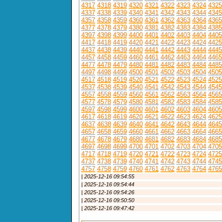
4317
4318
4319
4320
4321
4322
4323
4324
4325
4337
4338
4339
4340
4341
4342
4343
4344
4345
4357
4358
4359
4360
4361
4362
4363
4364
4365
4377
4378
4379
4380
4381
4382
4383
4384
4385
4397
4398
4399
4400
4401
4402
4403
4404
4405
4417
4418
4419
4420
4421
4422
4423
4424
4425
4437
4438
4439
4440
4441
4442
4443
4444
4445
4457
4458
4459
4460
4461
4462
4463
4464
4465
4477
4478
4479
4480
4481
4482
4483
4484
4485
4497
4498
4499
4500
4501
4502
4503
4504
4505
4517
4518
4519
4520
4521
4522
4523
4524
4525
4537
4538
4539
4540
4541
4542
4543
4544
4545
4557
4558
4559
4560
4561
4562
4563
4564
4565
4577
4578
4579
4580
4581
4582
4583
4584
4585
4597
4598
4599
4600
4601
4602
4603
4604
4605
4617
4618
4619
4620
4621
4622
4623
4624
4625
4637
4638
4639
4640
4641
4642
4643
4644
4645
4657
4658
4659
4660
4661
4662
4663
4664
4665
4677
4678
4679
4680
4681
4682
4683
4684
4685
4697
4698
4699
4700
4701
4702
4703
4704
4705
4717
4718
4719
4720
4721
4722
4723
4724
4725
4737
4738
4739
4740
4741
4742
4743
4744
4745
4757
4758
4759
4760
4761
4762
4763
4764
4765
|
2025-12-16 09:54:55
|
2025-12-16 09:54:44
|
2025-12-16 09:54:26
|
2025-12-16 09:50:50
|
2025-12-16 09:47:42