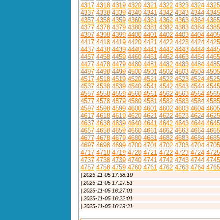
4317
4318
4319
4320
4321
4322
4323
4324
4325
4337
4338
4339
4340
4341
4342
4343
4344
4345
4357
4358
4359
4360
4361
4362
4363
4364
4365
4377
4378
4379
4380
4381
4382
4383
4384
4385
4397
4398
4399
4400
4401
4402
4403
4404
4405
4417
4418
4419
4420
4421
4422
4423
4424
4425
4437
4438
4439
4440
4441
4442
4443
4444
4445
4457
4458
4459
4460
4461
4462
4463
4464
4465
4477
4478
4479
4480
4481
4482
4483
4484
4485
4497
4498
4499
4500
4501
4502
4503
4504
4505
4517
4518
4519
4520
4521
4522
4523
4524
4525
4537
4538
4539
4540
4541
4542
4543
4544
4545
4557
4558
4559
4560
4561
4562
4563
4564
4565
4577
4578
4579
4580
4581
4582
4583
4584
4585
4597
4598
4599
4600
4601
4602
4603
4604
4605
4617
4618
4619
4620
4621
4622
4623
4624
4625
4637
4638
4639
4640
4641
4642
4643
4644
4645
4657
4658
4659
4660
4661
4662
4663
4664
4665
4677
4678
4679
4680
4681
4682
4683
4684
4685
4697
4698
4699
4700
4701
4702
4703
4704
4705
4717
4718
4719
4720
4721
4722
4723
4724
4725
4737
4738
4739
4740
4741
4742
4743
4744
4745
4757
4758
4759
4760
4761
4762
4763
4764
4765
|
2025-11-05 17:38:10
|
2025-11-05 17:17:51
|
2025-11-05 16:27:01
|
2025-11-05 16:22:01
|
2025-11-05 16:19:31