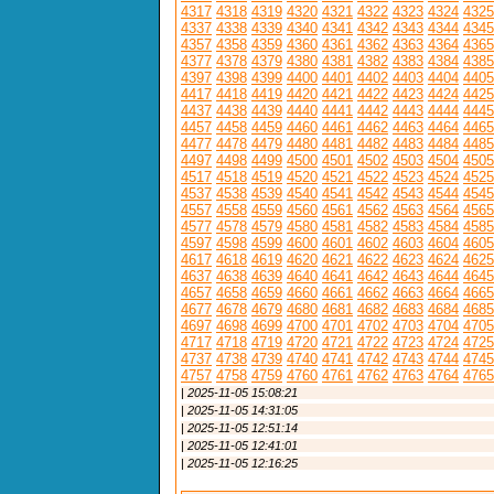
4317
4318
4319
4320
4321
4322
4323
4324
4325
4337
4338
4339
4340
4341
4342
4343
4344
4345
4357
4358
4359
4360
4361
4362
4363
4364
4365
4377
4378
4379
4380
4381
4382
4383
4384
4385
4397
4398
4399
4400
4401
4402
4403
4404
4405
4417
4418
4419
4420
4421
4422
4423
4424
4425
4437
4438
4439
4440
4441
4442
4443
4444
4445
4457
4458
4459
4460
4461
4462
4463
4464
4465
4477
4478
4479
4480
4481
4482
4483
4484
4485
4497
4498
4499
4500
4501
4502
4503
4504
4505
4517
4518
4519
4520
4521
4522
4523
4524
4525
4537
4538
4539
4540
4541
4542
4543
4544
4545
4557
4558
4559
4560
4561
4562
4563
4564
4565
4577
4578
4579
4580
4581
4582
4583
4584
4585
4597
4598
4599
4600
4601
4602
4603
4604
4605
4617
4618
4619
4620
4621
4622
4623
4624
4625
4637
4638
4639
4640
4641
4642
4643
4644
4645
4657
4658
4659
4660
4661
4662
4663
4664
4665
4677
4678
4679
4680
4681
4682
4683
4684
4685
4697
4698
4699
4700
4701
4702
4703
4704
4705
4717
4718
4719
4720
4721
4722
4723
4724
4725
4737
4738
4739
4740
4741
4742
4743
4744
4745
4757
4758
4759
4760
4761
4762
4763
4764
4765
|
2025-11-05 15:08:21
|
2025-11-05 14:31:05
|
2025-11-05 12:51:14
|
2025-11-05 12:41:01
|
2025-11-05 12:16:25