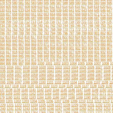
578
579
580
581
582
583
584
585
586
587
588
589
590
591
592
593
594
595
604
605
606
607
608
609
610
611
612
613
614
615
616
617
618
619
620
621
630
631
632
633
634
635
636
637
638
639
640
641
642
643
644
645
646
647
656
657
658
659
660
661
662
663
664
665
666
667
668
669
670
671
672
673
682
683
684
685
686
687
688
689
690
691
692
693
694
695
696
697
698
699
708
709
710
711
712
713
714
715
716
717
718
719
720
721
722
723
724
725
734
735
736
737
738
739
740
741
742
743
744
745
746
747
748
749
750
751
760
761
762
763
764
765
766
767
768
769
770
771
772
773
774
775
776
777
786
787
788
789
790
791
792
793
794
795
796
797
798
799
800
801
802
803
812
813
814
815
816
817
818
819
820
821
822
823
824
825
826
827
828
829
838
839
840
841
842
843
844
845
846
847
848
849
850
851
852
853
854
855
864
865
866
867
868
869
870
871
872
873
874
875
876
877
878
879
880
881
890
891
892
893
894
895
896
897
898
899
900
901
902
903
904
905
906
907
916
917
918
919
920
921
922
923
924
925
926
927
928
929
930
931
932
933
942
943
944
945
946
947
948
949
950
951
952
953
954
955
956
957
958
959
968
969
970
971
972
973
974
975
976
977
978
979
980
981
982
983
984
985
994
995
996
997
998
999
1000
1001
1002
1003
1004
1005
1006
1007
1008
1
1015
1016
1017
1018
1019
1020
1021
1022
1023
1024
1025
1026
1027
1028
1035
1036
1037
1038
1039
1040
1041
1042
1043
1044
1045
1046
1047
1048
1055
1056
1057
1058
1059
1060
1061
1062
1063
1064
1065
1066
1067
1068
1075
1076
1077
1078
1079
1080
1081
1082
1083
1084
1085
1086
1087
1088
1095
1096
1097
1098
1099
1100
1101
1102
1103
1104
1105
1106
1107
1108
11
116
1117
1118
1119
1120
1121
1122
1123
1124
1125
1126
1127
1128
1129
1130
137
1138
1139
1140
1141
1142
1143
1144
1145
1146
1147
1148
1149
1150
115
158
1159
1160
1161
1162
1163
1164
1165
1166
1167
1168
1169
1170
1171
117
179
1180
1181
1182
1183
1184
1185
1186
1187
1188
1189
1190
1191
1192
119
200
1201
1202
1203
1204
1205
1206
1207
1208
1209
1210
1211
1212
1213
1
1220
1221
1222
1223
1224
1225
1226
1227
1228
1229
1230
1231
1232
1233
1240
1241
1242
1243
1244
1245
1246
1247
1248
1249
1250
1251
1252
1253
1260
1261
1262
1263
1264
1265
1266
1267
1268
1269
1270
1271
1272
1273