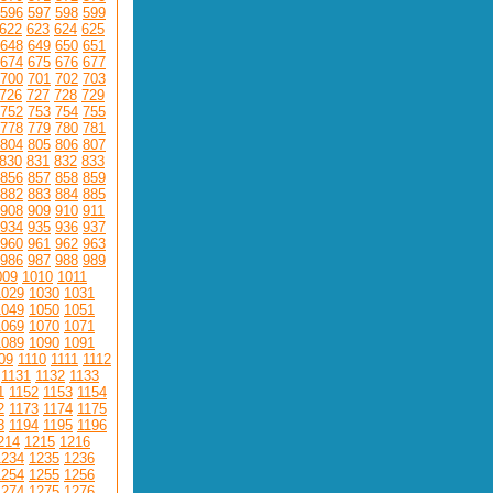
596
597
598
599
622
623
624
625
648
649
650
651
674
675
676
677
700
701
702
703
726
727
728
729
752
753
754
755
778
779
780
781
804
805
806
807
830
831
832
833
856
857
858
859
882
883
884
885
908
909
910
911
934
935
936
937
960
961
962
963
986
987
988
989
009
1010
1011
1029
1030
1031
1049
1050
1051
1069
1070
1071
1089
1090
1091
09
1110
1111
1112
1131
1132
1133
1
1152
1153
1154
2
1173
1174
1175
3
1194
1195
1196
214
1215
1216
1234
1235
1236
1254
1255
1256
1274
1275
1276