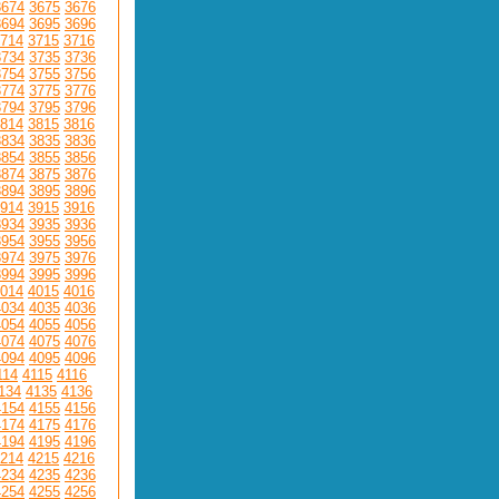
3674
3675
3676
3694
3695
3696
714
3715
3716
3734
3735
3736
3754
3755
3756
3774
3775
3776
3794
3795
3796
814
3815
3816
3834
3835
3836
3854
3855
3856
3874
3875
3876
3894
3895
3896
914
3915
3916
3934
3935
3936
3954
3955
3956
3974
3975
3976
3994
3995
3996
014
4015
4016
4034
4035
4036
4054
4055
4056
4074
4075
4076
4094
4095
4096
114
4115
4116
134
4135
4136
4154
4155
4156
4174
4175
4176
4194
4195
4196
214
4215
4216
4234
4235
4236
4254
4255
4256