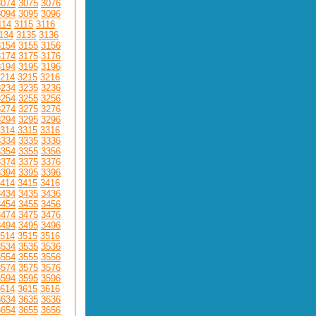
3074
3075
3076
3094
3095
3096
114
3115
3116
134
3135
3136
3154
3155
3156
3174
3175
3176
3194
3195
3196
214
3215
3216
3234
3235
3236
3254
3255
3256
3274
3275
3276
3294
3295
3296
314
3315
3316
3334
3335
3336
3354
3355
3356
3374
3375
3376
3394
3395
3396
414
3415
3416
3434
3435
3436
3454
3455
3456
3474
3475
3476
3494
3495
3496
514
3515
3516
3534
3535
3536
3554
3555
3556
3574
3575
3576
3594
3595
3596
614
3615
3616
3634
3635
3636
3654
3655
3656