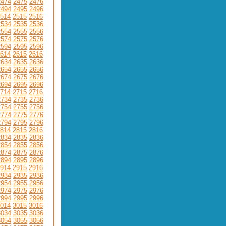
2474
2475
2476
2494
2495
2496
514
2515
2516
2534
2535
2536
2554
2555
2556
2574
2575
2576
2594
2595
2596
614
2615
2616
2634
2635
2636
2654
2655
2656
2674
2675
2676
2694
2695
2696
714
2715
2716
2734
2735
2736
2754
2755
2756
2774
2775
2776
2794
2795
2796
814
2815
2816
2834
2835
2836
2854
2855
2856
2874
2875
2876
2894
2895
2896
914
2915
2916
2934
2935
2936
2954
2955
2956
2974
2975
2976
2994
2995
2996
014
3015
3016
3034
3035
3036
3054
3055
3056