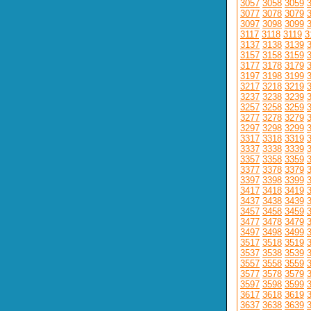
3057
3058
3059
3077
3078
3079
3097
3098
3099
3117
3118
3119
3
3137
3138
3139
3157
3158
3159
3177
3178
3179
3197
3198
3199
3217
3218
3219
3237
3238
3239
3257
3258
3259
3277
3278
3279
3297
3298
3299
3317
3318
3319
3337
3338
3339
3357
3358
3359
3377
3378
3379
3397
3398
3399
3417
3418
3419
3437
3438
3439
3457
3458
3459
3477
3478
3479
3497
3498
3499
3517
3518
3519
3537
3538
3539
3557
3558
3559
3577
3578
3579
3597
3598
3599
3617
3618
3619
3637
3638
3639