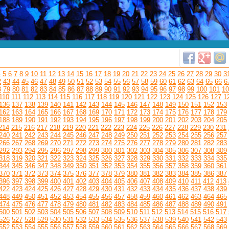
4
5
6
7
8
9
10
11
12
13
14
15
16
17
18
19
20
21
22
23
24
25
26
27
28
29
30
3
2
43
44
45
46
47
48
49
50
51
52
53
54
55
56
57
58
59
60
61
62
63
64
65
66
6
8
79
80
81
82
83
84
85
86
87
88
89
90
91
92
93
94
95
96
97
98
99
100
101
10
110
111
112
113
114
115
116
117
118
119
120
121
122
123
124
125
126
127
1
136
137
138
139
140
141
142
143
144
145
146
147
148
149
150
151
152
153
162
163
164
165
166
167
168
169
170
171
172
173
174
175
176
177
178
179
188
189
190
191
192
193
194
195
196
197
198
199
200
201
202
203
204
205
214
215
216
217
218
219
220
221
222
223
224
225
226
227
228
229
230
231
240
241
242
243
244
245
246
247
248
249
250
251
252
253
254
255
256
257
266
267
268
269
270
271
272
273
274
275
276
277
278
279
280
281
282
283
292
293
294
295
296
297
298
299
300
301
302
303
304
305
306
307
308
309
318
319
320
321
322
323
324
325
326
327
328
329
330
331
332
333
334
335
344
345
346
347
348
349
350
351
352
353
354
355
356
357
358
359
360
361
370
371
372
373
374
375
376
377
378
379
380
381
382
383
384
385
386
387
396
397
398
399
400
401
402
403
404
405
406
407
408
409
410
411
412
413
422
423
424
425
426
427
428
429
430
431
432
433
434
435
436
437
438
439
448
449
450
451
452
453
454
455
456
457
458
459
460
461
462
463
464
465
474
475
476
477
478
479
480
481
482
483
484
485
486
487
488
489
490
491
500
501
502
503
504
505
506
507
508
509
510
511
512
513
514
515
516
517
526
527
528
529
530
531
532
533
534
535
536
537
538
539
540
541
542
543
552
553
554
555
556
557
558
559
560
561
562
563
564
565
566
567
568
569