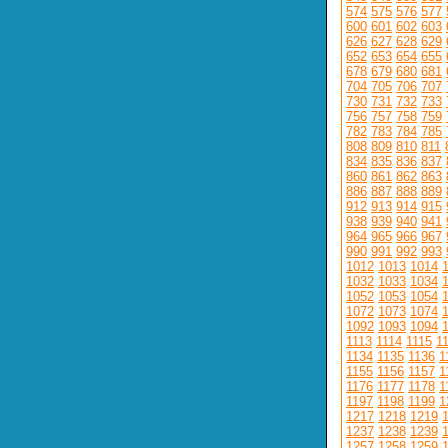
574
575
576
577
600
601
602
603
626
627
628
629
652
653
654
655
678
679
680
681
704
705
706
707
730
731
732
733
756
757
758
759
782
783
784
785
808
809
810
811
834
835
836
837
860
861
862
863
886
887
888
889
912
913
914
915
938
939
940
941
964
965
966
967
990
991
992
993
1012
1013
1014
1032
1033
1034
1052
1053
1054
1072
1073
1074
1092
1093
1094
1113
1114
1115
1
1134
1135
1136
1
1155
1156
1157
1
1176
1177
1178
1
1197
1198
1199
1
1217
1218
1219
1237
1238
1239
1257
1258
1259