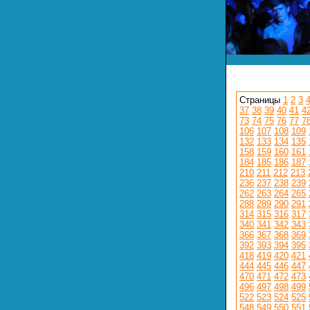
Страницы
1
2
3
37
38
39
40
41
4
73
74
75
76
77
7
106
107
108
109
132
133
134
135
158
159
160
161
184
185
186
187
210
211
212
213
236
237
238
239
262
263
264
265
288
289
290
291
314
315
316
317
340
341
342
343
366
367
368
369
392
393
394
395
418
419
420
421
444
445
446
447
470
471
472
473
496
497
498
499
522
523
524
525
548
549
550
551