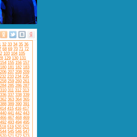
1
32
33
34
35
36
7
68
69
70
71
72
2
103
104
105
28
129
130
131
154
155
156
157
180
181
182
183
206
207
208
209
232
233
234
235
258
259
260
261
284
285
286
287
310
311
312
313
336
337
338
339
362
363
364
365
388
389
390
391
414
415
416
417
440
441
442
443
466
467
468
469
492
493
494
495
518
519
520
521
544
545
546
547
570
571
572
573