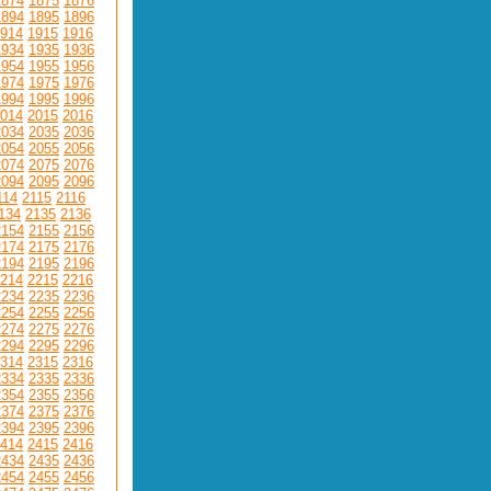
1874
1875
1876
1894
1895
1896
914
1915
1916
1934
1935
1936
1954
1955
1956
1974
1975
1976
1994
1995
1996
014
2015
2016
2034
2035
2036
2054
2055
2056
2074
2075
2076
2094
2095
2096
114
2115
2116
134
2135
2136
2154
2155
2156
2174
2175
2176
2194
2195
2196
214
2215
2216
2234
2235
2236
2254
2255
2256
2274
2275
2276
2294
2295
2296
314
2315
2316
2334
2335
2336
2354
2355
2356
2374
2375
2376
2394
2395
2396
414
2415
2416
2434
2435
2436
2454
2455
2456