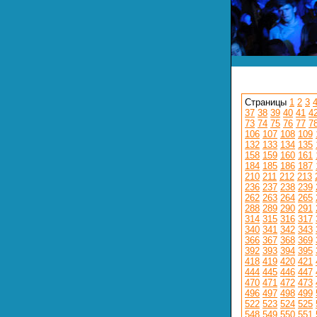
Страницы
1
2
3
37
38
39
40
41
4
73
74
75
76
77
7
106
107
108
109
132
133
134
135
158
159
160
161
184
185
186
187
210
211
212
213
236
237
238
239
262
263
264
265
288
289
290
291
314
315
316
317
340
341
342
343
366
367
368
369
392
393
394
395
418
419
420
421
444
445
446
447
470
471
472
473
496
497
498
499
522
523
524
525
548
549
550
551