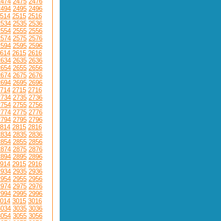
2474
2475
2476
2494
2495
2496
514
2515
2516
2534
2535
2536
2554
2555
2556
2574
2575
2576
2594
2595
2596
614
2615
2616
2634
2635
2636
2654
2655
2656
2674
2675
2676
2694
2695
2696
714
2715
2716
2734
2735
2736
2754
2755
2756
2774
2775
2776
2794
2795
2796
814
2815
2816
2834
2835
2836
2854
2855
2856
2874
2875
2876
2894
2895
2896
914
2915
2916
2934
2935
2936
2954
2955
2956
2974
2975
2976
2994
2995
2996
014
3015
3016
3034
3035
3036
3054
3055
3056