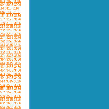
3074
3075
3076
3094
3095
3096
114
3115
3116
134
3135
3136
3154
3155
3156
3174
3175
3176
3194
3195
3196
214
3215
3216
3234
3235
3236
3254
3255
3256
3274
3275
3276
3294
3295
3296
314
3315
3316
3334
3335
3336
3354
3355
3356
3374
3375
3376
3394
3395
3396
414
3415
3416
3434
3435
3436
3454
3455
3456
3474
3475
3476
3494
3495
3496
514
3515
3516
3534
3535
3536
3554
3555
3556
3574
3575
3576
3594
3595
3596
614
3615
3616
3634
3635
3636
3654
3655
3656