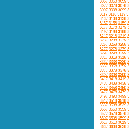
3057
3058
3059
3077
3078
3079
3097
3098
3099
3117
3118
3119
3
3137
3138
3139
3157
3158
3159
3177
3178
3179
3197
3198
3199
3217
3218
3219
3237
3238
3239
3257
3258
3259
3277
3278
3279
3297
3298
3299
3317
3318
3319
3337
3338
3339
3357
3358
3359
3377
3378
3379
3397
3398
3399
3417
3418
3419
3437
3438
3439
3457
3458
3459
3477
3478
3479
3497
3498
3499
3517
3518
3519
3537
3538
3539
3557
3558
3559
3577
3578
3579
3597
3598
3599
3617
3618
3619
3637
3638
3639