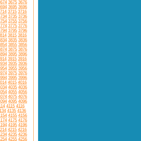
3674
3675
3676
3694
3695
3696
714
3715
3716
3734
3735
3736
3754
3755
3756
3774
3775
3776
3794
3795
3796
814
3815
3816
3834
3835
3836
3854
3855
3856
3874
3875
3876
3894
3895
3896
914
3915
3916
3934
3935
3936
3954
3955
3956
3974
3975
3976
3994
3995
3996
014
4015
4016
4034
4035
4036
4054
4055
4056
4074
4075
4076
4094
4095
4096
114
4115
4116
134
4135
4136
4154
4155
4156
4174
4175
4176
4194
4195
4196
214
4215
4216
4234
4235
4236
4254
4255
4256