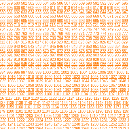
578
579
580
581
582
583
584
585
586
587
588
589
590
591
592
593
594
595
604
605
606
607
608
609
610
611
612
613
614
615
616
617
618
619
620
621
630
631
632
633
634
635
636
637
638
639
640
641
642
643
644
645
646
647
656
657
658
659
660
661
662
663
664
665
666
667
668
669
670
671
672
673
682
683
684
685
686
687
688
689
690
691
692
693
694
695
696
697
698
699
708
709
710
711
712
713
714
715
716
717
718
719
720
721
722
723
724
725
734
735
736
737
738
739
740
741
742
743
744
745
746
747
748
749
750
751
760
761
762
763
764
765
766
767
768
769
770
771
772
773
774
775
776
777
786
787
788
789
790
791
792
793
794
795
796
797
798
799
800
801
802
803
812
813
814
815
816
817
818
819
820
821
822
823
824
825
826
827
828
829
838
839
840
841
842
843
844
845
846
847
848
849
850
851
852
853
854
855
864
865
866
867
868
869
870
871
872
873
874
875
876
877
878
879
880
881
890
891
892
893
894
895
896
897
898
899
900
901
902
903
904
905
906
907
916
917
918
919
920
921
922
923
924
925
926
927
928
929
930
931
932
933
942
943
944
945
946
947
948
949
950
951
952
953
954
955
956
957
958
959
968
969
970
971
972
973
974
975
976
977
978
979
980
981
982
983
984
985
994
995
996
997
998
999
1000
1001
1002
1003
1004
1005
1006
1007
1008
1
1015
1016
1017
1018
1019
1020
1021
1022
1023
1024
1025
1026
1027
1028
1035
1036
1037
1038
1039
1040
1041
1042
1043
1044
1045
1046
1047
1048
1055
1056
1057
1058
1059
1060
1061
1062
1063
1064
1065
1066
1067
1068
1075
1076
1077
1078
1079
1080
1081
1082
1083
1084
1085
1086
1087
1088
1095
1096
1097
1098
1099
1100
1101
1102
1103
1104
1105
1106
1107
1108
11
116
1117
1118
1119
1120
1121
1122
1123
1124
1125
1126
1127
1128
1129
1130
137
1138
1139
1140
1141
1142
1143
1144
1145
1146
1147
1148
1149
1150
115
158
1159
1160
1161
1162
1163
1164
1165
1166
1167
1168
1169
1170
1171
117
179
1180
1181
1182
1183
1184
1185
1186
1187
1188
1189
1190
1191
1192
119
200
1201
1202
1203
1204
1205
1206
1207
1208
1209
1210
1211
1212
1213
1
1220
1221
1222
1223
1224
1225
1226
1227
1228
1229
1230
1231
1232
1233
1240
1241
1242
1243
1244
1245
1246
1247
1248
1249
1250
1251
1252
1253
1260
1261
1262
1263
1264
1265
1266
1267
1268
1269
1270
1271
1272
1273