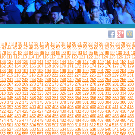
4
5
6
7
8
9
10
11
12
13
14
15
16
17
18
19
20
21
22
23
24
25
26
27
28
29
30
3
2
43
44
45
46
47
48
49
50
51
52
53
54
55
56
57
58
59
60
61
62
63
64
65
66
6
8
79
80
81
82
83
84
85
86
87
88
89
90
91
92
93
94
95
96
97
98
99
100
101
10
110
111
112
113
114
115
116
117
118
119
120
121
122
123
124
125
126
127
1
136
137
138
139
140
141
142
143
144
145
146
147
148
149
150
151
152
153
162
163
164
165
166
167
168
169
170
171
172
173
174
175
176
177
178
179
188
189
190
191
192
193
194
195
196
197
198
199
200
201
202
203
204
205
214
215
216
217
218
219
220
221
222
223
224
225
226
227
228
229
230
231
240
241
242
243
244
245
246
247
248
249
250
251
252
253
254
255
256
257
266
267
268
269
270
271
272
273
274
275
276
277
278
279
280
281
282
283
292
293
294
295
296
297
298
299
300
301
302
303
304
305
306
307
308
309
318
319
320
321
322
323
324
325
326
327
328
329
330
331
332
333
334
335
344
345
346
347
348
349
350
351
352
353
354
355
356
357
358
359
360
361
370
371
372
373
374
375
376
377
378
379
380
381
382
383
384
385
386
387
396
397
398
399
400
401
402
403
404
405
406
407
408
409
410
411
412
413
422
423
424
425
426
427
428
429
430
431
432
433
434
435
436
437
438
439
448
449
450
451
452
453
454
455
456
457
458
459
460
461
462
463
464
465
474
475
476
477
478
479
480
481
482
483
484
485
486
487
488
489
490
491
500
501
502
503
504
505
506
507
508
509
510
511
512
513
514
515
516
517
526
527
528
529
530
531
532
533
534
535
536
537
538
539
540
541
542
543
552
553
554
555
556
557
558
559
560
561
562
563
564
565
566
567
568
569