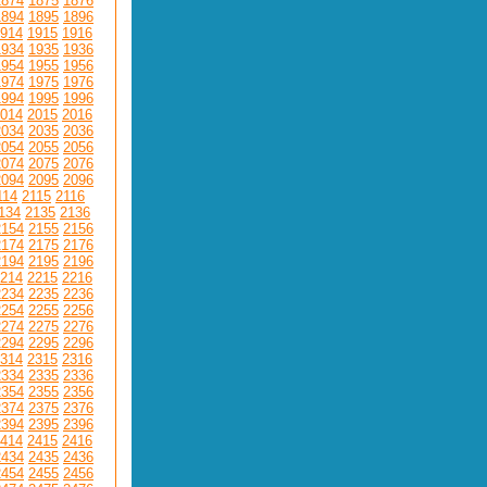
1874
1875
1876
1894
1895
1896
914
1915
1916
1934
1935
1936
1954
1955
1956
1974
1975
1976
1994
1995
1996
014
2015
2016
2034
2035
2036
2054
2055
2056
2074
2075
2076
2094
2095
2096
114
2115
2116
134
2135
2136
2154
2155
2156
2174
2175
2176
2194
2195
2196
214
2215
2216
2234
2235
2236
2254
2255
2256
2274
2275
2276
2294
2295
2296
314
2315
2316
2334
2335
2336
2354
2355
2356
2374
2375
2376
2394
2395
2396
414
2415
2416
2434
2435
2436
2454
2455
2456