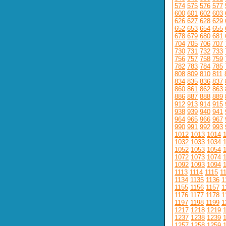
574
575
576
577
600
601
602
603
626
627
628
629
652
653
654
655
678
679
680
681
704
705
706
707
730
731
732
733
756
757
758
759
782
783
784
785
808
809
810
811
834
835
836
837
860
861
862
863
886
887
888
889
912
913
914
915
938
939
940
941
964
965
966
967
990
991
992
993
1012
1013
1014
1032
1033
1034
1052
1053
1054
1072
1073
1074
1092
1093
1094
1113
1114
1115
1
1134
1135
1136
1
1155
1156
1157
1
1176
1177
1178
1
1197
1198
1199
1
1217
1218
1219
1237
1238
1239
1257
1258
1259