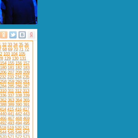
1
32
33
34
35
36
7
68
69
70
71
72
2
103
104
105
28
129
130
131
154
155
156
157
180
181
182
183
206
207
208
209
232
233
234
235
258
259
260
261
284
285
286
287
310
311
312
313
336
337
338
339
362
363
364
365
388
389
390
391
414
415
416
417
440
441
442
443
466
467
468
469
492
493
494
495
518
519
520
521
544
545
546
547
570
571
572
573