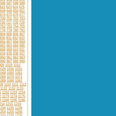
596
597
598
599
622
623
624
625
648
649
650
651
674
675
676
677
700
701
702
703
726
727
728
729
752
753
754
755
778
779
780
781
804
805
806
807
830
831
832
833
856
857
858
859
882
883
884
885
908
909
910
911
934
935
936
937
960
961
962
963
986
987
988
989
009
1010
1011
1029
1030
1031
1049
1050
1051
1069
1070
1071
1089
1090
1091
09
1110
1111
1112
1131
1132
1133
1
1152
1153
1154
2
1173
1174
1175
3
1194
1195
1196
214
1215
1216
1234
1235
1236
1254
1255
1256
1274
1275
1276