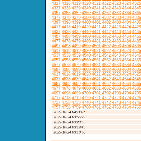
4317
4318
4319
4320
4321
4322
4323
4324
4325
4337
4338
4339
4340
4341
4342
4343
4344
4345
4357
4358
4359
4360
4361
4362
4363
4364
4365
4377
4378
4379
4380
4381
4382
4383
4384
4385
4397
4398
4399
4400
4401
4402
4403
4404
4405
4417
4418
4419
4420
4421
4422
4423
4424
4425
4437
4438
4439
4440
4441
4442
4443
4444
4445
4457
4458
4459
4460
4461
4462
4463
4464
4465
4477
4478
4479
4480
4481
4482
4483
4484
4485
4497
4498
4499
4500
4501
4502
4503
4504
4505
4517
4518
4519
4520
4521
4522
4523
4524
4525
4537
4538
4539
4540
4541
4542
4543
4544
4545
4557
4558
4559
4560
4561
4562
4563
4564
4565
4577
4578
4579
4580
4581
4582
4583
4584
4585
4597
4598
4599
4600
4601
4602
4603
4604
4605
4617
4618
4619
4620
4621
4622
4623
4624
4625
4637
4638
4639
4640
4641
4642
4643
4644
4645
4657
4658
4659
4660
4661
4662
4663
4664
4665
4677
4678
4679
4680
4681
4682
4683
4684
4685
4697
4698
4699
4700
4701
4702
4703
4704
4705
4717
4718
4719
4720
4721
4722
4723
4724
4725
4737
4738
4739
4740
4741
4742
4743
4744
4745
4757
4758
4759
4760
4761
4762
4763
4764
4765
|
2025-10-24 04:11:07
|
2025-10-24 03:55:29
|
2025-10-24 03:23:55
|
2025-10-24 03:19:45
|
2025-10-24 03:10:56