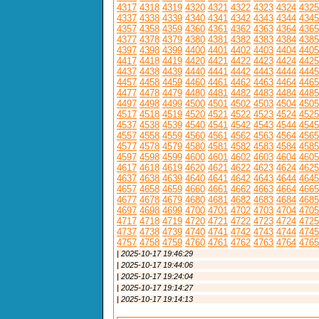
4317
4318
4319
4320
4321
4322
4323
4324
4325
4337
4338
4339
4340
4341
4342
4343
4344
4345
4357
4358
4359
4360
4361
4362
4363
4364
4365
4377
4378
4379
4380
4381
4382
4383
4384
4385
4397
4398
4399
4400
4401
4402
4403
4404
4405
4417
4418
4419
4420
4421
4422
4423
4424
4425
4437
4438
4439
4440
4441
4442
4443
4444
4445
4457
4458
4459
4460
4461
4462
4463
4464
4465
4477
4478
4479
4480
4481
4482
4483
4484
4485
4497
4498
4499
4500
4501
4502
4503
4504
4505
4517
4518
4519
4520
4521
4522
4523
4524
4525
4537
4538
4539
4540
4541
4542
4543
4544
4545
4557
4558
4559
4560
4561
4562
4563
4564
4565
4577
4578
4579
4580
4581
4582
4583
4584
4585
4597
4598
4599
4600
4601
4602
4603
4604
4605
4617
4618
4619
4620
4621
4622
4623
4624
4625
4637
4638
4639
4640
4641
4642
4643
4644
4645
4657
4658
4659
4660
4661
4662
4663
4664
4665
4677
4678
4679
4680
4681
4682
4683
4684
4685
4697
4698
4699
4700
4701
4702
4703
4704
4705
4717
4718
4719
4720
4721
4722
4723
4724
4725
4737
4738
4739
4740
4741
4742
4743
4744
4745
4757
4758
4759
4760
4761
4762
4763
4764
4765
|
2025-10-17 19:46:29
|
2025-10-17 19:44:06
|
2025-10-17 19:24:04
|
2025-10-17 19:14:27
|
2025-10-17 19:14:13