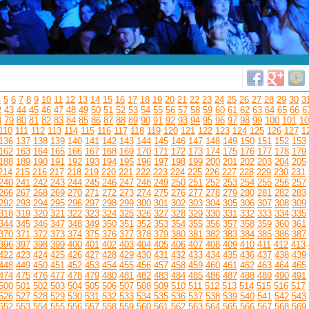
4
5
6
7
8
9
10
11
12
13
14
15
16
17
18
19
20
21
22
23
24
25
26
27
28
29
30
3
2
43
44
45
46
47
48
49
50
51
52
53
54
55
56
57
58
59
60
61
62
63
64
65
66
6
8
79
80
81
82
83
84
85
86
87
88
89
90
91
92
93
94
95
96
97
98
99
100
101
10
110
111
112
113
114
115
116
117
118
119
120
121
122
123
124
125
126
127
1
136
137
138
139
140
141
142
143
144
145
146
147
148
149
150
151
152
153
162
163
164
165
166
167
168
169
170
171
172
173
174
175
176
177
178
179
188
189
190
191
192
193
194
195
196
197
198
199
200
201
202
203
204
205
214
215
216
217
218
219
220
221
222
223
224
225
226
227
228
229
230
231
240
241
242
243
244
245
246
247
248
249
250
251
252
253
254
255
256
257
266
267
268
269
270
271
272
273
274
275
276
277
278
279
280
281
282
283
292
293
294
295
296
297
298
299
300
301
302
303
304
305
306
307
308
309
318
319
320
321
322
323
324
325
326
327
328
329
330
331
332
333
334
335
344
345
346
347
348
349
350
351
352
353
354
355
356
357
358
359
360
361
370
371
372
373
374
375
376
377
378
379
380
381
382
383
384
385
386
387
396
397
398
399
400
401
402
403
404
405
406
407
408
409
410
411
412
413
422
423
424
425
426
427
428
429
430
431
432
433
434
435
436
437
438
439
448
449
450
451
452
453
454
455
456
457
458
459
460
461
462
463
464
465
474
475
476
477
478
479
480
481
482
483
484
485
486
487
488
489
490
491
500
501
502
503
504
505
506
507
508
509
510
511
512
513
514
515
516
517
526
527
528
529
530
531
532
533
534
535
536
537
538
539
540
541
542
543
552
553
554
555
556
557
558
559
560
561
562
563
564
565
566
567
568
569