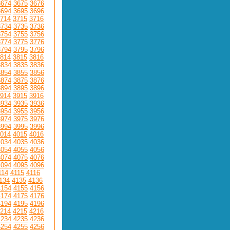
3674
3675
3676
3694
3695
3696
714
3715
3716
3734
3735
3736
3754
3755
3756
3774
3775
3776
3794
3795
3796
814
3815
3816
3834
3835
3836
3854
3855
3856
3874
3875
3876
3894
3895
3896
914
3915
3916
3934
3935
3936
3954
3955
3956
3974
3975
3976
3994
3995
3996
014
4015
4016
4034
4035
4036
4054
4055
4056
4074
4075
4076
4094
4095
4096
114
4115
4116
134
4135
4136
4154
4155
4156
4174
4175
4176
4194
4195
4196
214
4215
4216
4234
4235
4236
4254
4255
4256