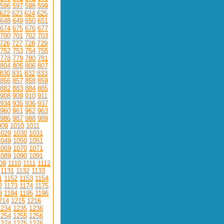
596
597
598
599
622
623
624
625
648
649
650
651
674
675
676
677
700
701
702
703
726
727
728
729
752
753
754
755
778
779
780
781
804
805
806
807
830
831
832
833
856
857
858
859
882
883
884
885
908
909
910
911
934
935
936
937
960
961
962
963
986
987
988
989
009
1010
1011
1029
1030
1031
1049
1050
1051
1069
1070
1071
1089
1090
1091
09
1110
1111
1112
1131
1132
1133
1
1152
1153
1154
2
1173
1174
1175
3
1194
1195
1196
214
1215
1216
1234
1235
1236
1254
1255
1256
1274
1275
1276