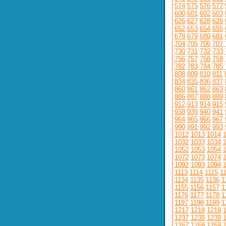
574
575
576
577
600
601
602
603
626
627
628
629
652
653
654
655
678
679
680
681
704
705
706
707
730
731
732
733
756
757
758
759
782
783
784
785
808
809
810
811
834
835
836
837
860
861
862
863
886
887
888
889
912
913
914
915
938
939
940
941
964
965
966
967
990
991
992
993
1012
1013
1014
1032
1033
1034
1052
1053
1054
1072
1073
1074
1092
1093
1094
1113
1114
1115
1
1134
1135
1136
1
1155
1156
1157
1
1176
1177
1178
1
1197
1198
1199
1
1217
1218
1219
1237
1238
1239
1257
1258
1259