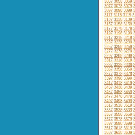
3057
3058
3059
3077
3078
3079
3097
3098
3099
3117
3118
3119
3
3137
3138
3139
3157
3158
3159
3177
3178
3179
3197
3198
3199
3217
3218
3219
3237
3238
3239
3257
3258
3259
3277
3278
3279
3297
3298
3299
3317
3318
3319
3337
3338
3339
3357
3358
3359
3377
3378
3379
3397
3398
3399
3417
3418
3419
3437
3438
3439
3457
3458
3459
3477
3478
3479
3497
3498
3499
3517
3518
3519
3537
3538
3539
3557
3558
3559
3577
3578
3579
3597
3598
3599
3617
3618
3619
3637
3638
3639