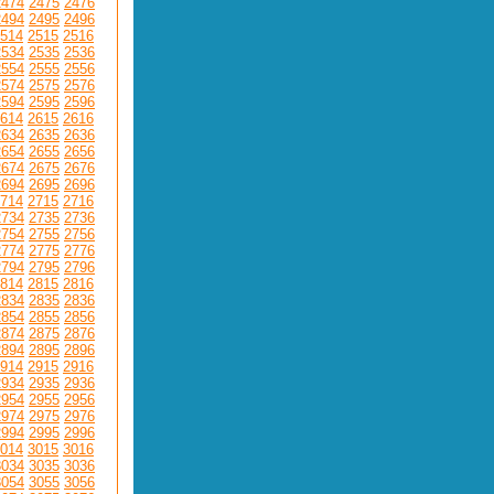
2474
2475
2476
2494
2495
2496
514
2515
2516
2534
2535
2536
2554
2555
2556
2574
2575
2576
2594
2595
2596
614
2615
2616
2634
2635
2636
2654
2655
2656
2674
2675
2676
2694
2695
2696
714
2715
2716
2734
2735
2736
2754
2755
2756
2774
2775
2776
2794
2795
2796
814
2815
2816
2834
2835
2836
2854
2855
2856
2874
2875
2876
2894
2895
2896
914
2915
2916
2934
2935
2936
2954
2955
2956
2974
2975
2976
2994
2995
2996
014
3015
3016
3034
3035
3036
3054
3055
3056