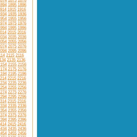
1874
1875
1876
1894
1895
1896
914
1915
1916
1934
1935
1936
1954
1955
1956
1974
1975
1976
1994
1995
1996
014
2015
2016
2034
2035
2036
2054
2055
2056
2074
2075
2076
2094
2095
2096
114
2115
2116
134
2135
2136
2154
2155
2156
2174
2175
2176
2194
2195
2196
214
2215
2216
2234
2235
2236
2254
2255
2256
2274
2275
2276
2294
2295
2296
314
2315
2316
2334
2335
2336
2354
2355
2356
2374
2375
2376
2394
2395
2396
414
2415
2416
2434
2435
2436
2454
2455
2456