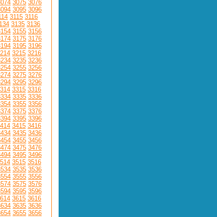
3074
3075
3076
3094
3095
3096
114
3115
3116
134
3135
3136
3154
3155
3156
3174
3175
3176
3194
3195
3196
214
3215
3216
3234
3235
3236
3254
3255
3256
3274
3275
3276
3294
3295
3296
314
3315
3316
3334
3335
3336
3354
3355
3356
3374
3375
3376
3394
3395
3396
414
3415
3416
3434
3435
3436
3454
3455
3456
3474
3475
3476
3494
3495
3496
514
3515
3516
3534
3535
3536
3554
3555
3556
3574
3575
3576
3594
3595
3596
614
3615
3616
3634
3635
3636
3654
3655
3656