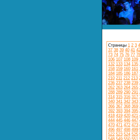
Страницы
1
2
3
37
38
39
40
41
4
73
74
75
76
77
7
106
107
108
109
132
133
134
135
158
159
160
161
184
185
186
187
210
211
212
213
236
237
238
239
262
263
264
265
288
289
290
291
314
315
316
317
340
341
342
343
366
367
368
369
392
393
394
395
418
419
420
421
444
445
446
447
470
471
472
473
496
497
498
499
522
523
524
525
548
549
550
551