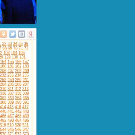
1
32
33
34
35
36
7
68
69
70
71
72
2
103
104
105
28
129
130
131
154
155
156
157
180
181
182
183
206
207
208
209
232
233
234
235
258
259
260
261
284
285
286
287
310
311
312
313
336
337
338
339
362
363
364
365
388
389
390
391
414
415
416
417
440
441
442
443
466
467
468
469
492
493
494
495
518
519
520
521
544
545
546
547
570
571
572
573