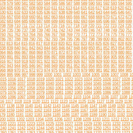
578
579
580
581
582
583
584
585
586
587
588
589
590
591
592
593
594
595
604
605
606
607
608
609
610
611
612
613
614
615
616
617
618
619
620
621
630
631
632
633
634
635
636
637
638
639
640
641
642
643
644
645
646
647
656
657
658
659
660
661
662
663
664
665
666
667
668
669
670
671
672
673
682
683
684
685
686
687
688
689
690
691
692
693
694
695
696
697
698
699
708
709
710
711
712
713
714
715
716
717
718
719
720
721
722
723
724
725
734
735
736
737
738
739
740
741
742
743
744
745
746
747
748
749
750
751
760
761
762
763
764
765
766
767
768
769
770
771
772
773
774
775
776
777
786
787
788
789
790
791
792
793
794
795
796
797
798
799
800
801
802
803
812
813
814
815
816
817
818
819
820
821
822
823
824
825
826
827
828
829
838
839
840
841
842
843
844
845
846
847
848
849
850
851
852
853
854
855
864
865
866
867
868
869
870
871
872
873
874
875
876
877
878
879
880
881
890
891
892
893
894
895
896
897
898
899
900
901
902
903
904
905
906
907
916
917
918
919
920
921
922
923
924
925
926
927
928
929
930
931
932
933
942
943
944
945
946
947
948
949
950
951
952
953
954
955
956
957
958
959
968
969
970
971
972
973
974
975
976
977
978
979
980
981
982
983
984
985
994
995
996
997
998
999
1000
1001
1002
1003
1004
1005
1006
1007
1008
1
1015
1016
1017
1018
1019
1020
1021
1022
1023
1024
1025
1026
1027
1028
1035
1036
1037
1038
1039
1040
1041
1042
1043
1044
1045
1046
1047
1048
1055
1056
1057
1058
1059
1060
1061
1062
1063
1064
1065
1066
1067
1068
1075
1076
1077
1078
1079
1080
1081
1082
1083
1084
1085
1086
1087
1088
1095
1096
1097
1098
1099
1100
1101
1102
1103
1104
1105
1106
1107
1108
11
116
1117
1118
1119
1120
1121
1122
1123
1124
1125
1126
1127
1128
1129
1130
137
1138
1139
1140
1141
1142
1143
1144
1145
1146
1147
1148
1149
1150
115
158
1159
1160
1161
1162
1163
1164
1165
1166
1167
1168
1169
1170
1171
117
179
1180
1181
1182
1183
1184
1185
1186
1187
1188
1189
1190
1191
1192
119
200
1201
1202
1203
1204
1205
1206
1207
1208
1209
1210
1211
1212
1213
1
1220
1221
1222
1223
1224
1225
1226
1227
1228
1229
1230
1231
1232
1233
1240
1241
1242
1243
1244
1245
1246
1247
1248
1249
1250
1251
1252
1253
1260
1261
1262
1263
1264
1265
1266
1267
1268
1269
1270
1271
1272
1273