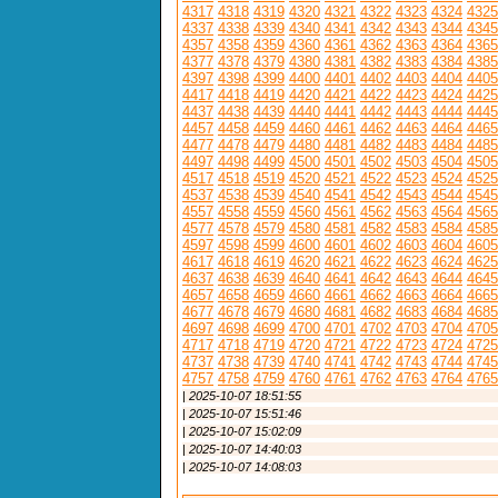
4317
4318
4319
4320
4321
4322
4323
4324
4325
4337
4338
4339
4340
4341
4342
4343
4344
4345
4357
4358
4359
4360
4361
4362
4363
4364
4365
4377
4378
4379
4380
4381
4382
4383
4384
4385
4397
4398
4399
4400
4401
4402
4403
4404
4405
4417
4418
4419
4420
4421
4422
4423
4424
4425
4437
4438
4439
4440
4441
4442
4443
4444
4445
4457
4458
4459
4460
4461
4462
4463
4464
4465
4477
4478
4479
4480
4481
4482
4483
4484
4485
4497
4498
4499
4500
4501
4502
4503
4504
4505
4517
4518
4519
4520
4521
4522
4523
4524
4525
4537
4538
4539
4540
4541
4542
4543
4544
4545
4557
4558
4559
4560
4561
4562
4563
4564
4565
4577
4578
4579
4580
4581
4582
4583
4584
4585
4597
4598
4599
4600
4601
4602
4603
4604
4605
4617
4618
4619
4620
4621
4622
4623
4624
4625
4637
4638
4639
4640
4641
4642
4643
4644
4645
4657
4658
4659
4660
4661
4662
4663
4664
4665
4677
4678
4679
4680
4681
4682
4683
4684
4685
4697
4698
4699
4700
4701
4702
4703
4704
4705
4717
4718
4719
4720
4721
4722
4723
4724
4725
4737
4738
4739
4740
4741
4742
4743
4744
4745
4757
4758
4759
4760
4761
4762
4763
4764
4765
|
2025-10-07 18:51:55
|
2025-10-07 15:51:46
|
2025-10-07 15:02:09
|
2025-10-07 14:40:03
|
2025-10-07 14:08:03