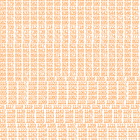
578
579
580
581
582
583
584
585
586
587
588
589
590
591
592
593
594
595
604
605
606
607
608
609
610
611
612
613
614
615
616
617
618
619
620
621
630
631
632
633
634
635
636
637
638
639
640
641
642
643
644
645
646
647
656
657
658
659
660
661
662
663
664
665
666
667
668
669
670
671
672
673
682
683
684
685
686
687
688
689
690
691
692
693
694
695
696
697
698
699
708
709
710
711
712
713
714
715
716
717
718
719
720
721
722
723
724
725
734
735
736
737
738
739
740
741
742
743
744
745
746
747
748
749
750
751
760
761
762
763
764
765
766
767
768
769
770
771
772
773
774
775
776
777
786
787
788
789
790
791
792
793
794
795
796
797
798
799
800
801
802
803
812
813
814
815
816
817
818
819
820
821
822
823
824
825
826
827
828
829
838
839
840
841
842
843
844
845
846
847
848
849
850
851
852
853
854
855
864
865
866
867
868
869
870
871
872
873
874
875
876
877
878
879
880
881
890
891
892
893
894
895
896
897
898
899
900
901
902
903
904
905
906
907
916
917
918
919
920
921
922
923
924
925
926
927
928
929
930
931
932
933
942
943
944
945
946
947
948
949
950
951
952
953
954
955
956
957
958
959
968
969
970
971
972
973
974
975
976
977
978
979
980
981
982
983
984
985
994
995
996
997
998
999
1000
1001
1002
1003
1004
1005
1006
1007
1008
1
1015
1016
1017
1018
1019
1020
1021
1022
1023
1024
1025
1026
1027
1028
1035
1036
1037
1038
1039
1040
1041
1042
1043
1044
1045
1046
1047
1048
1055
1056
1057
1058
1059
1060
1061
1062
1063
1064
1065
1066
1067
1068
1075
1076
1077
1078
1079
1080
1081
1082
1083
1084
1085
1086
1087
1088
1095
1096
1097
1098
1099
1100
1101
1102
1103
1104
1105
1106
1107
1108
11
116
1117
1118
1119
1120
1121
1122
1123
1124
1125
1126
1127
1128
1129
1130
137
1138
1139
1140
1141
1142
1143
1144
1145
1146
1147
1148
1149
1150
115
158
1159
1160
1161
1162
1163
1164
1165
1166
1167
1168
1169
1170
1171
117
179
1180
1181
1182
1183
1184
1185
1186
1187
1188
1189
1190
1191
1192
119
200
1201
1202
1203
1204
1205
1206
1207
1208
1209
1210
1211
1212
1213
1
1220
1221
1222
1223
1224
1225
1226
1227
1228
1229
1230
1231
1232
1233
1240
1241
1242
1243
1244
1245
1246
1247
1248
1249
1250
1251
1252
1253
1260
1261
1262
1263
1264
1265
1266
1267
1268
1269
1270
1271
1272
1273