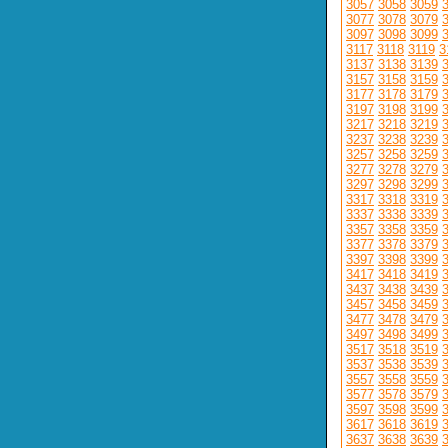
3057
3058
3059
3077
3078
3079
3097
3098
3099
3117
3118
3119
3
3137
3138
3139
3157
3158
3159
3177
3178
3179
3197
3198
3199
3217
3218
3219
3237
3238
3239
3257
3258
3259
3277
3278
3279
3297
3298
3299
3317
3318
3319
3337
3338
3339
3357
3358
3359
3377
3378
3379
3397
3398
3399
3417
3418
3419
3437
3438
3439
3457
3458
3459
3477
3478
3479
3497
3498
3499
3517
3518
3519
3537
3538
3539
3557
3558
3559
3577
3578
3579
3597
3598
3599
3617
3618
3619
3637
3638
3639