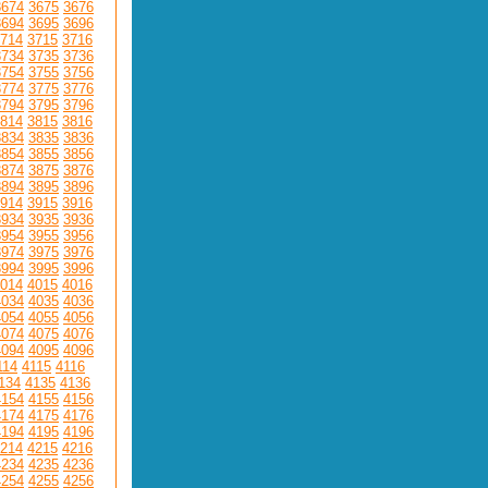
3674
3675
3676
3694
3695
3696
714
3715
3716
3734
3735
3736
3754
3755
3756
3774
3775
3776
3794
3795
3796
814
3815
3816
3834
3835
3836
3854
3855
3856
3874
3875
3876
3894
3895
3896
914
3915
3916
3934
3935
3936
3954
3955
3956
3974
3975
3976
3994
3995
3996
014
4015
4016
4034
4035
4036
4054
4055
4056
4074
4075
4076
4094
4095
4096
114
4115
4116
134
4135
4136
4154
4155
4156
4174
4175
4176
4194
4195
4196
214
4215
4216
4234
4235
4236
4254
4255
4256