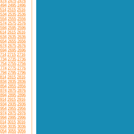
2474
2475
2476
2494
2495
2496
514
2515
2516
2534
2535
2536
2554
2555
2556
2574
2575
2576
2594
2595
2596
614
2615
2616
2634
2635
2636
2654
2655
2656
2674
2675
2676
2694
2695
2696
714
2715
2716
2734
2735
2736
2754
2755
2756
2774
2775
2776
2794
2795
2796
814
2815
2816
2834
2835
2836
2854
2855
2856
2874
2875
2876
2894
2895
2896
914
2915
2916
2934
2935
2936
2954
2955
2956
2974
2975
2976
2994
2995
2996
014
3015
3016
3034
3035
3036
3054
3055
3056