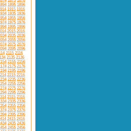
1874
1875
1876
1894
1895
1896
914
1915
1916
1934
1935
1936
1954
1955
1956
1974
1975
1976
1994
1995
1996
014
2015
2016
2034
2035
2036
2054
2055
2056
2074
2075
2076
2094
2095
2096
114
2115
2116
134
2135
2136
2154
2155
2156
2174
2175
2176
2194
2195
2196
214
2215
2216
2234
2235
2236
2254
2255
2256
2274
2275
2276
2294
2295
2296
314
2315
2316
2334
2335
2336
2354
2355
2356
2374
2375
2376
2394
2395
2396
414
2415
2416
2434
2435
2436
2454
2455
2456