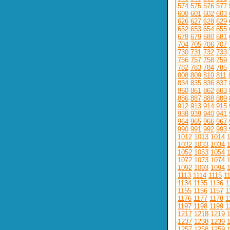
574
575
576
577
600
601
602
603
626
627
628
629
652
653
654
655
678
679
680
681
704
705
706
707
730
731
732
733
756
757
758
759
782
783
784
785
808
809
810
811
834
835
836
837
860
861
862
863
886
887
888
889
912
913
914
915
938
939
940
941
964
965
966
967
990
991
992
993
1012
1013
1014
1032
1033
1034
1052
1053
1054
1072
1073
1074
1092
1093
1094
1113
1114
1115
1
1134
1135
1136
1
1155
1156
1157
1
1176
1177
1178
1
1197
1198
1199
1
1217
1218
1219
1237
1238
1239
1257
1258
1259