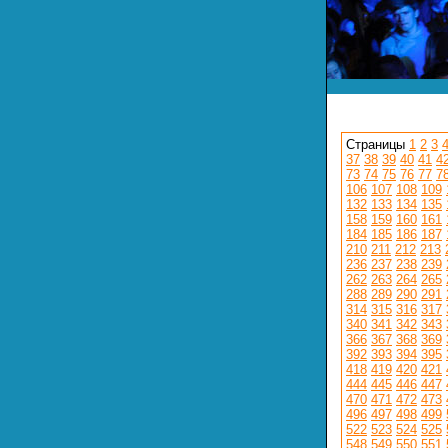
Страницы
1
2
3
37
38
39
40
41
4
73
74
75
76
77
7
106
107
108
109
132
133
134
135
158
159
160
161
184
185
186
187
210
211
212
213
236
237
238
239
262
263
264
265
288
289
290
291
314
315
316
317
340
341
342
343
366
367
368
369
392
393
394
395
418
419
420
421
444
445
446
447
470
471
472
473
496
497
498
499
522
523
524
525
548
549
550
551