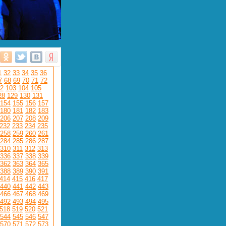
1
32
33
34
35
36
7
68
69
70
71
72
2
103
104
105
28
129
130
131
154
155
156
157
180
181
182
183
206
207
208
209
232
233
234
235
258
259
260
261
284
285
286
287
310
311
312
313
336
337
338
339
362
363
364
365
388
389
390
391
414
415
416
417
440
441
442
443
466
467
468
469
492
493
494
495
518
519
520
521
544
545
546
547
570
571
572
573