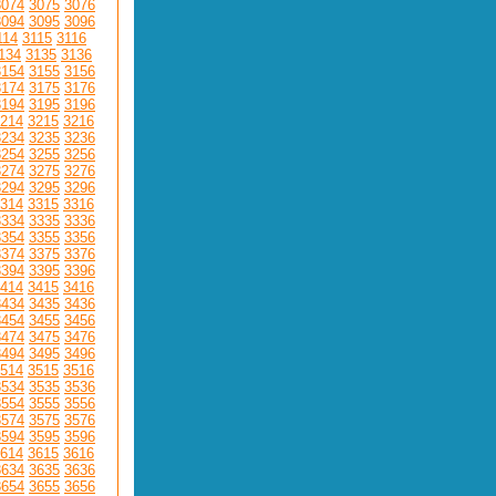
3074
3075
3076
3094
3095
3096
114
3115
3116
134
3135
3136
3154
3155
3156
3174
3175
3176
3194
3195
3196
214
3215
3216
3234
3235
3236
3254
3255
3256
3274
3275
3276
3294
3295
3296
314
3315
3316
3334
3335
3336
3354
3355
3356
3374
3375
3376
3394
3395
3396
414
3415
3416
3434
3435
3436
3454
3455
3456
3474
3475
3476
3494
3495
3496
514
3515
3516
3534
3535
3536
3554
3555
3556
3574
3575
3576
3594
3595
3596
614
3615
3616
3634
3635
3636
3654
3655
3656