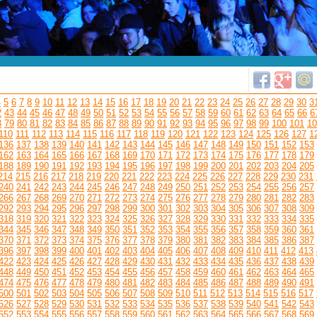
4
5
6
7
8
9
10
11
12
13
14
15
16
17
18
19
20
21
22
23
24
25
26
27
28
29
30
3
2
43
44
45
46
47
48
49
50
51
52
53
54
55
56
57
58
59
60
61
62
63
64
65
66
6
8
79
80
81
82
83
84
85
86
87
88
89
90
91
92
93
94
95
96
97
98
99
100
101
10
110
111
112
113
114
115
116
117
118
119
120
121
122
123
124
125
126
127
1
136
137
138
139
140
141
142
143
144
145
146
147
148
149
150
151
152
153
162
163
164
165
166
167
168
169
170
171
172
173
174
175
176
177
178
179
188
189
190
191
192
193
194
195
196
197
198
199
200
201
202
203
204
205
214
215
216
217
218
219
220
221
222
223
224
225
226
227
228
229
230
231
240
241
242
243
244
245
246
247
248
249
250
251
252
253
254
255
256
257
266
267
268
269
270
271
272
273
274
275
276
277
278
279
280
281
282
283
292
293
294
295
296
297
298
299
300
301
302
303
304
305
306
307
308
309
318
319
320
321
322
323
324
325
326
327
328
329
330
331
332
333
334
335
344
345
346
347
348
349
350
351
352
353
354
355
356
357
358
359
360
361
370
371
372
373
374
375
376
377
378
379
380
381
382
383
384
385
386
387
396
397
398
399
400
401
402
403
404
405
406
407
408
409
410
411
412
413
422
423
424
425
426
427
428
429
430
431
432
433
434
435
436
437
438
439
448
449
450
451
452
453
454
455
456
457
458
459
460
461
462
463
464
465
474
475
476
477
478
479
480
481
482
483
484
485
486
487
488
489
490
491
500
501
502
503
504
505
506
507
508
509
510
511
512
513
514
515
516
517
526
527
528
529
530
531
532
533
534
535
536
537
538
539
540
541
542
543
552
553
554
555
556
557
558
559
560
561
562
563
564
565
566
567
568
569