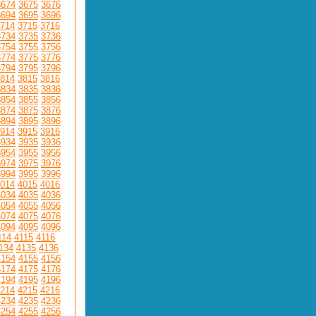
3674
3675
3676
3694
3695
3696
714
3715
3716
3734
3735
3736
3754
3755
3756
3774
3775
3776
3794
3795
3796
814
3815
3816
3834
3835
3836
3854
3855
3856
3874
3875
3876
3894
3895
3896
914
3915
3916
3934
3935
3936
3954
3955
3956
3974
3975
3976
3994
3995
3996
014
4015
4016
4034
4035
4036
4054
4055
4056
4074
4075
4076
4094
4095
4096
114
4115
4116
134
4135
4136
4154
4155
4156
4174
4175
4176
4194
4195
4196
214
4215
4216
4234
4235
4236
4254
4255
4256