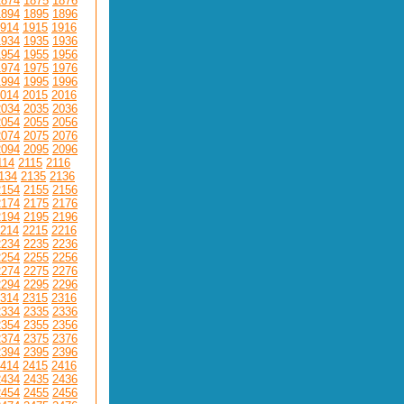
1874
1875
1876
1894
1895
1896
914
1915
1916
1934
1935
1936
1954
1955
1956
1974
1975
1976
1994
1995
1996
014
2015
2016
2034
2035
2036
2054
2055
2056
2074
2075
2076
2094
2095
2096
114
2115
2116
134
2135
2136
2154
2155
2156
2174
2175
2176
2194
2195
2196
214
2215
2216
2234
2235
2236
2254
2255
2256
2274
2275
2276
2294
2295
2296
314
2315
2316
2334
2335
2336
2354
2355
2356
2374
2375
2376
2394
2395
2396
414
2415
2416
2434
2435
2436
2454
2455
2456