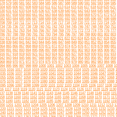
578
579
580
581
582
583
584
585
586
587
588
589
590
591
592
593
594
595
604
605
606
607
608
609
610
611
612
613
614
615
616
617
618
619
620
621
630
631
632
633
634
635
636
637
638
639
640
641
642
643
644
645
646
647
656
657
658
659
660
661
662
663
664
665
666
667
668
669
670
671
672
673
682
683
684
685
686
687
688
689
690
691
692
693
694
695
696
697
698
699
708
709
710
711
712
713
714
715
716
717
718
719
720
721
722
723
724
725
734
735
736
737
738
739
740
741
742
743
744
745
746
747
748
749
750
751
760
761
762
763
764
765
766
767
768
769
770
771
772
773
774
775
776
777
786
787
788
789
790
791
792
793
794
795
796
797
798
799
800
801
802
803
812
813
814
815
816
817
818
819
820
821
822
823
824
825
826
827
828
829
838
839
840
841
842
843
844
845
846
847
848
849
850
851
852
853
854
855
864
865
866
867
868
869
870
871
872
873
874
875
876
877
878
879
880
881
890
891
892
893
894
895
896
897
898
899
900
901
902
903
904
905
906
907
916
917
918
919
920
921
922
923
924
925
926
927
928
929
930
931
932
933
942
943
944
945
946
947
948
949
950
951
952
953
954
955
956
957
958
959
968
969
970
971
972
973
974
975
976
977
978
979
980
981
982
983
984
985
994
995
996
997
998
999
1000
1001
1002
1003
1004
1005
1006
1007
1008
1
1015
1016
1017
1018
1019
1020
1021
1022
1023
1024
1025
1026
1027
1028
1035
1036
1037
1038
1039
1040
1041
1042
1043
1044
1045
1046
1047
1048
1055
1056
1057
1058
1059
1060
1061
1062
1063
1064
1065
1066
1067
1068
1075
1076
1077
1078
1079
1080
1081
1082
1083
1084
1085
1086
1087
1088
1095
1096
1097
1098
1099
1100
1101
1102
1103
1104
1105
1106
1107
1108
11
116
1117
1118
1119
1120
1121
1122
1123
1124
1125
1126
1127
1128
1129
1130
137
1138
1139
1140
1141
1142
1143
1144
1145
1146
1147
1148
1149
1150
115
158
1159
1160
1161
1162
1163
1164
1165
1166
1167
1168
1169
1170
1171
117
179
1180
1181
1182
1183
1184
1185
1186
1187
1188
1189
1190
1191
1192
119
200
1201
1202
1203
1204
1205
1206
1207
1208
1209
1210
1211
1212
1213
1
1220
1221
1222
1223
1224
1225
1226
1227
1228
1229
1230
1231
1232
1233
1240
1241
1242
1243
1244
1245
1246
1247
1248
1249
1250
1251
1252
1253
1260
1261
1262
1263
1264
1265
1266
1267
1268
1269
1270
1271
1272
1273