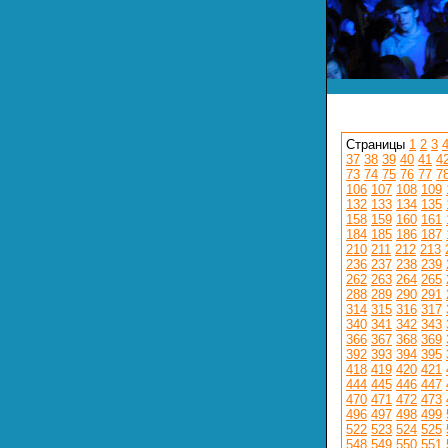
Страницы
1
2
3
37
38
39
40
41
4
73
74
75
76
77
7
106
107
108
109
132
133
134
135
158
159
160
161
184
185
186
187
210
211
212
213
236
237
238
239
262
263
264
265
288
289
290
291
314
315
316
317
340
341
342
343
366
367
368
369
392
393
394
395
418
419
420
421
444
445
446
447
470
471
472
473
496
497
498
499
522
523
524
525
548
549
550
551