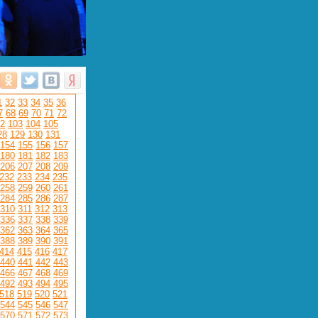
1
32
33
34
35
36
7
68
69
70
71
72
2
103
104
105
28
129
130
131
154
155
156
157
180
181
182
183
206
207
208
209
232
233
234
235
258
259
260
261
284
285
286
287
310
311
312
313
336
337
338
339
362
363
364
365
388
389
390
391
414
415
416
417
440
441
442
443
466
467
468
469
492
493
494
495
518
519
520
521
544
545
546
547
570
571
572
573