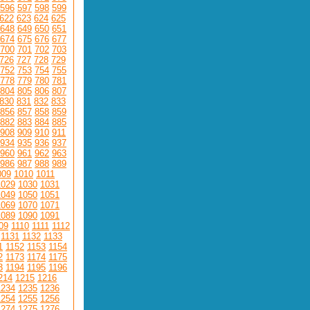
596
597
598
599
622
623
624
625
648
649
650
651
674
675
676
677
700
701
702
703
726
727
728
729
752
753
754
755
778
779
780
781
804
805
806
807
830
831
832
833
856
857
858
859
882
883
884
885
908
909
910
911
934
935
936
937
960
961
962
963
986
987
988
989
009
1010
1011
1029
1030
1031
1049
1050
1051
1069
1070
1071
1089
1090
1091
09
1110
1111
1112
1131
1132
1133
1
1152
1153
1154
2
1173
1174
1175
3
1194
1195
1196
214
1215
1216
1234
1235
1236
1254
1255
1256
1274
1275
1276