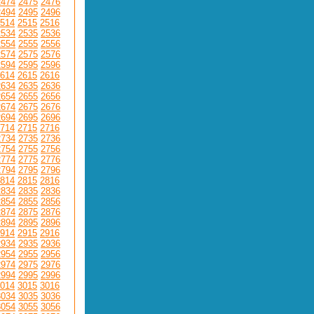
2474
2475
2476
2494
2495
2496
514
2515
2516
2534
2535
2536
2554
2555
2556
2574
2575
2576
2594
2595
2596
614
2615
2616
2634
2635
2636
2654
2655
2656
2674
2675
2676
2694
2695
2696
714
2715
2716
2734
2735
2736
2754
2755
2756
2774
2775
2776
2794
2795
2796
814
2815
2816
2834
2835
2836
2854
2855
2856
2874
2875
2876
2894
2895
2896
914
2915
2916
2934
2935
2936
2954
2955
2956
2974
2975
2976
2994
2995
2996
014
3015
3016
3034
3035
3036
3054
3055
3056