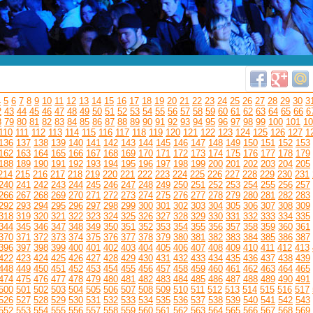
4
5
6
7
8
9
10
11
12
13
14
15
16
17
18
19
20
21
22
23
24
25
26
27
28
29
30
3
2
43
44
45
46
47
48
49
50
51
52
53
54
55
56
57
58
59
60
61
62
63
64
65
66
6
8
79
80
81
82
83
84
85
86
87
88
89
90
91
92
93
94
95
96
97
98
99
100
101
10
110
111
112
113
114
115
116
117
118
119
120
121
122
123
124
125
126
127
1
136
137
138
139
140
141
142
143
144
145
146
147
148
149
150
151
152
153
162
163
164
165
166
167
168
169
170
171
172
173
174
175
176
177
178
179
188
189
190
191
192
193
194
195
196
197
198
199
200
201
202
203
204
205
214
215
216
217
218
219
220
221
222
223
224
225
226
227
228
229
230
231
240
241
242
243
244
245
246
247
248
249
250
251
252
253
254
255
256
257
266
267
268
269
270
271
272
273
274
275
276
277
278
279
280
281
282
283
292
293
294
295
296
297
298
299
300
301
302
303
304
305
306
307
308
309
318
319
320
321
322
323
324
325
326
327
328
329
330
331
332
333
334
335
344
345
346
347
348
349
350
351
352
353
354
355
356
357
358
359
360
361
370
371
372
373
374
375
376
377
378
379
380
381
382
383
384
385
386
387
396
397
398
399
400
401
402
403
404
405
406
407
408
409
410
411
412
413
422
423
424
425
426
427
428
429
430
431
432
433
434
435
436
437
438
439
448
449
450
451
452
453
454
455
456
457
458
459
460
461
462
463
464
465
474
475
476
477
478
479
480
481
482
483
484
485
486
487
488
489
490
491
500
501
502
503
504
505
506
507
508
509
510
511
512
513
514
515
516
517
526
527
528
529
530
531
532
533
534
535
536
537
538
539
540
541
542
543
552
553
554
555
556
557
558
559
560
561
562
563
564
565
566
567
568
569