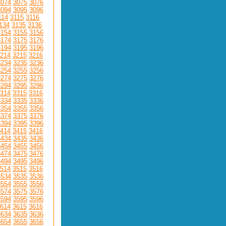
3074
3075
3076
3094
3095
3096
114
3115
3116
134
3135
3136
3154
3155
3156
3174
3175
3176
3194
3195
3196
214
3215
3216
3234
3235
3236
3254
3255
3256
3274
3275
3276
3294
3295
3296
314
3315
3316
3334
3335
3336
3354
3355
3356
3374
3375
3376
3394
3395
3396
414
3415
3416
3434
3435
3436
3454
3455
3456
3474
3475
3476
3494
3495
3496
514
3515
3516
3534
3535
3536
3554
3555
3556
3574
3575
3576
3594
3595
3596
614
3615
3616
3634
3635
3636
3654
3655
3656