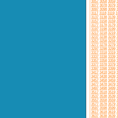
3057
3058
3059
3077
3078
3079
3097
3098
3099
3117
3118
3119
3
3137
3138
3139
3157
3158
3159
3177
3178
3179
3197
3198
3199
3217
3218
3219
3237
3238
3239
3257
3258
3259
3277
3278
3279
3297
3298
3299
3317
3318
3319
3337
3338
3339
3357
3358
3359
3377
3378
3379
3397
3398
3399
3417
3418
3419
3437
3438
3439
3457
3458
3459
3477
3478
3479
3497
3498
3499
3517
3518
3519
3537
3538
3539
3557
3558
3559
3577
3578
3579
3597
3598
3599
3617
3618
3619
3637
3638
3639