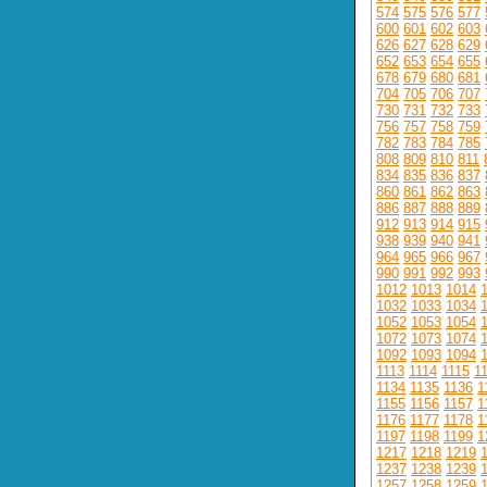
574
575
576
577
600
601
602
603
626
627
628
629
652
653
654
655
678
679
680
681
704
705
706
707
730
731
732
733
756
757
758
759
782
783
784
785
808
809
810
811
834
835
836
837
860
861
862
863
886
887
888
889
912
913
914
915
938
939
940
941
964
965
966
967
990
991
992
993
1012
1013
1014
1032
1033
1034
1052
1053
1054
1072
1073
1074
1092
1093
1094
1113
1114
1115
1
1134
1135
1136
1
1155
1156
1157
1
1176
1177
1178
1
1197
1198
1199
1
1217
1218
1219
1237
1238
1239
1257
1258
1259