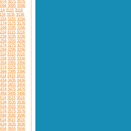
3074
3075
3076
3094
3095
3096
114
3115
3116
134
3135
3136
3154
3155
3156
3174
3175
3176
3194
3195
3196
214
3215
3216
3234
3235
3236
3254
3255
3256
3274
3275
3276
3294
3295
3296
314
3315
3316
3334
3335
3336
3354
3355
3356
3374
3375
3376
3394
3395
3396
414
3415
3416
3434
3435
3436
3454
3455
3456
3474
3475
3476
3494
3495
3496
514
3515
3516
3534
3535
3536
3554
3555
3556
3574
3575
3576
3594
3595
3596
614
3615
3616
3634
3635
3636
3654
3655
3656