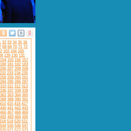
1
32
33
34
35
36
7
68
69
70
71
72
2
103
104
105
28
129
130
131
154
155
156
157
180
181
182
183
206
207
208
209
232
233
234
235
258
259
260
261
284
285
286
287
310
311
312
313
336
337
338
339
362
363
364
365
388
389
390
391
414
415
416
417
440
441
442
443
466
467
468
469
492
493
494
495
518
519
520
521
544
545
546
547
570
571
572
573