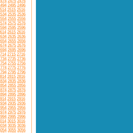
2474
2475
2476
2494
2495
2496
514
2515
2516
2534
2535
2536
2554
2555
2556
2574
2575
2576
2594
2595
2596
614
2615
2616
2634
2635
2636
2654
2655
2656
2674
2675
2676
2694
2695
2696
714
2715
2716
2734
2735
2736
2754
2755
2756
2774
2775
2776
2794
2795
2796
814
2815
2816
2834
2835
2836
2854
2855
2856
2874
2875
2876
2894
2895
2896
914
2915
2916
2934
2935
2936
2954
2955
2956
2974
2975
2976
2994
2995
2996
014
3015
3016
3034
3035
3036
3054
3055
3056