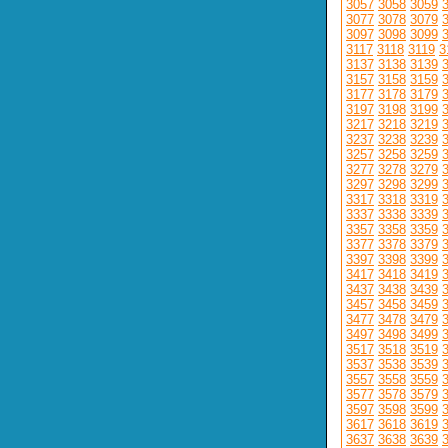
3057
3058
3059
3077
3078
3079
3097
3098
3099
3117
3118
3119
3
3137
3138
3139
3157
3158
3159
3177
3178
3179
3197
3198
3199
3217
3218
3219
3237
3238
3239
3257
3258
3259
3277
3278
3279
3297
3298
3299
3317
3318
3319
3337
3338
3339
3357
3358
3359
3377
3378
3379
3397
3398
3399
3417
3418
3419
3437
3438
3439
3457
3458
3459
3477
3478
3479
3497
3498
3499
3517
3518
3519
3537
3538
3539
3557
3558
3559
3577
3578
3579
3597
3598
3599
3617
3618
3619
3637
3638
3639