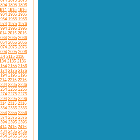
1874
1875
1876
1894
1895
1896
914
1915
1916
1934
1935
1936
1954
1955
1956
1974
1975
1976
1994
1995
1996
014
2015
2016
2034
2035
2036
2054
2055
2056
2074
2075
2076
2094
2095
2096
114
2115
2116
134
2135
2136
2154
2155
2156
2174
2175
2176
2194
2195
2196
214
2215
2216
2234
2235
2236
2254
2255
2256
2274
2275
2276
2294
2295
2296
314
2315
2316
2334
2335
2336
2354
2355
2356
2374
2375
2376
2394
2395
2396
414
2415
2416
2434
2435
2436
2454
2455
2456