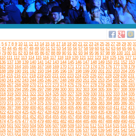
4
5
6
7
8
9
10
11
12
13
14
15
16
17
18
19
20
21
22
23
24
25
26
27
28
29
30
3
2
43
44
45
46
47
48
49
50
51
52
53
54
55
56
57
58
59
60
61
62
63
64
65
66
6
8
79
80
81
82
83
84
85
86
87
88
89
90
91
92
93
94
95
96
97
98
99
100
101
10
110
111
112
113
114
115
116
117
118
119
120
121
122
123
124
125
126
127
1
136
137
138
139
140
141
142
143
144
145
146
147
148
149
150
151
152
153
162
163
164
165
166
167
168
169
170
171
172
173
174
175
176
177
178
179
188
189
190
191
192
193
194
195
196
197
198
199
200
201
202
203
204
205
214
215
216
217
218
219
220
221
222
223
224
225
226
227
228
229
230
231
240
241
242
243
244
245
246
247
248
249
250
251
252
253
254
255
256
257
266
267
268
269
270
271
272
273
274
275
276
277
278
279
280
281
282
283
292
293
294
295
296
297
298
299
300
301
302
303
304
305
306
307
308
309
318
319
320
321
322
323
324
325
326
327
328
329
330
331
332
333
334
335
344
345
346
347
348
349
350
351
352
353
354
355
356
357
358
359
360
361
370
371
372
373
374
375
376
377
378
379
380
381
382
383
384
385
386
387
396
397
398
399
400
401
402
403
404
405
406
407
408
409
410
411
412
413
422
423
424
425
426
427
428
429
430
431
432
433
434
435
436
437
438
439
448
449
450
451
452
453
454
455
456
457
458
459
460
461
462
463
464
465
474
475
476
477
478
479
480
481
482
483
484
485
486
487
488
489
490
491
500
501
502
503
504
505
506
507
508
509
510
511
512
513
514
515
516
517
526
527
528
529
530
531
532
533
534
535
536
537
538
539
540
541
542
543
552
553
554
555
556
557
558
559
560
561
562
563
564
565
566
567
568
569