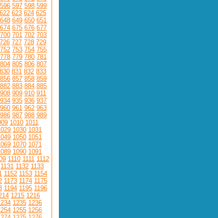
596
597
598
599
622
623
624
625
648
649
650
651
674
675
676
677
700
701
702
703
726
727
728
729
752
753
754
755
778
779
780
781
804
805
806
807
830
831
832
833
856
857
858
859
882
883
884
885
908
909
910
911
934
935
936
937
960
961
962
963
986
987
988
989
009
1010
1011
1029
1030
1031
1049
1050
1051
1069
1070
1071
1089
1090
1091
09
1110
1111
1112
1131
1132
1133
1
1152
1153
1154
2
1173
1174
1175
3
1194
1195
1196
214
1215
1216
1234
1235
1236
1254
1255
1256
1274
1275
1276