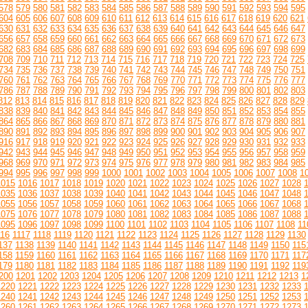
578
579
580
581
582
583
584
585
586
587
588
589
590
591
592
593
594
595
604
605
606
607
608
609
610
611
612
613
614
615
616
617
618
619
620
621
630
631
632
633
634
635
636
637
638
639
640
641
642
643
644
645
646
647
656
657
658
659
660
661
662
663
664
665
666
667
668
669
670
671
672
673
682
683
684
685
686
687
688
689
690
691
692
693
694
695
696
697
698
699
708
709
710
711
712
713
714
715
716
717
718
719
720
721
722
723
724
725
734
735
736
737
738
739
740
741
742
743
744
745
746
747
748
749
750
751
760
761
762
763
764
765
766
767
768
769
770
771
772
773
774
775
776
777
786
787
788
789
790
791
792
793
794
795
796
797
798
799
800
801
802
803
812
813
814
815
816
817
818
819
820
821
822
823
824
825
826
827
828
829
838
839
840
841
842
843
844
845
846
847
848
849
850
851
852
853
854
855
864
865
866
867
868
869
870
871
872
873
874
875
876
877
878
879
880
881
890
891
892
893
894
895
896
897
898
899
900
901
902
903
904
905
906
907
916
917
918
919
920
921
922
923
924
925
926
927
928
929
930
931
932
933
942
943
944
945
946
947
948
949
950
951
952
953
954
955
956
957
958
959
968
969
970
971
972
973
974
975
976
977
978
979
980
981
982
983
984
985
994
995
996
997
998
999
1000
1001
1002
1003
1004
1005
1006
1007
1008
1
1015
1016
1017
1018
1019
1020
1021
1022
1023
1024
1025
1026
1027
1028
1035
1036
1037
1038
1039
1040
1041
1042
1043
1044
1045
1046
1047
1048
1055
1056
1057
1058
1059
1060
1061
1062
1063
1064
1065
1066
1067
1068
1075
1076
1077
1078
1079
1080
1081
1082
1083
1084
1085
1086
1087
1088
1095
1096
1097
1098
1099
1100
1101
1102
1103
1104
1105
1106
1107
1108
11
116
1117
1118
1119
1120
1121
1122
1123
1124
1125
1126
1127
1128
1129
1130
137
1138
1139
1140
1141
1142
1143
1144
1145
1146
1147
1148
1149
1150
115
158
1159
1160
1161
1162
1163
1164
1165
1166
1167
1168
1169
1170
1171
117
179
1180
1181
1182
1183
1184
1185
1186
1187
1188
1189
1190
1191
1192
119
200
1201
1202
1203
1204
1205
1206
1207
1208
1209
1210
1211
1212
1213
1
1220
1221
1222
1223
1224
1225
1226
1227
1228
1229
1230
1231
1232
1233
1240
1241
1242
1243
1244
1245
1246
1247
1248
1249
1250
1251
1252
1253
1260
1261
1262
1263
1264
1265
1266
1267
1268
1269
1270
1271
1272
1273