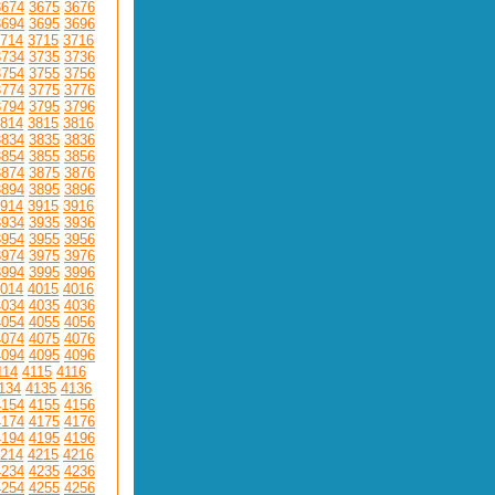
3674
3675
3676
3694
3695
3696
714
3715
3716
3734
3735
3736
3754
3755
3756
3774
3775
3776
3794
3795
3796
814
3815
3816
3834
3835
3836
3854
3855
3856
3874
3875
3876
3894
3895
3896
914
3915
3916
3934
3935
3936
3954
3955
3956
3974
3975
3976
3994
3995
3996
014
4015
4016
4034
4035
4036
4054
4055
4056
4074
4075
4076
4094
4095
4096
114
4115
4116
134
4135
4136
4154
4155
4156
4174
4175
4176
4194
4195
4196
214
4215
4216
4234
4235
4236
4254
4255
4256