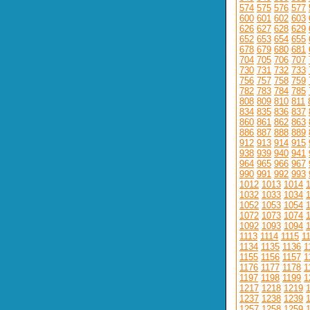
574
575
576
577
600
601
602
603
626
627
628
629
652
653
654
655
678
679
680
681
704
705
706
707
730
731
732
733
756
757
758
759
782
783
784
785
808
809
810
811
834
835
836
837
860
861
862
863
886
887
888
889
912
913
914
915
938
939
940
941
964
965
966
967
990
991
992
993
1012
1013
1014
1032
1033
1034
1052
1053
1054
1072
1073
1074
1092
1093
1094
1113
1114
1115
1
1134
1135
1136
1
1155
1156
1157
1
1176
1177
1178
1
1197
1198
1199
1
1217
1218
1219
1237
1238
1239
1257
1258
1259