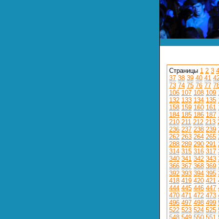
Страницы
1
2
3
37
38
39
40
41
4
73
74
75
76
77
7
106
107
108
109
132
133
134
135
158
159
160
161
184
185
186
187
210
211
212
213
236
237
238
239
262
263
264
265
288
289
290
291
314
315
316
317
340
341
342
343
366
367
368
369
392
393
394
395
418
419
420
421
444
445
446
447
470
471
472
473
496
497
498
499
522
523
524
525
548
549
550
551