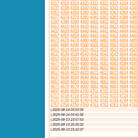
4317
4318
4319
4320
4321
4322
4323
4324
4325
4337
4338
4339
4340
4341
4342
4343
4344
4345
4357
4358
4359
4360
4361
4362
4363
4364
4365
4377
4378
4379
4380
4381
4382
4383
4384
4385
4397
4398
4399
4400
4401
4402
4403
4404
4405
4417
4418
4419
4420
4421
4422
4423
4424
4425
4437
4438
4439
4440
4441
4442
4443
4444
4445
4457
4458
4459
4460
4461
4462
4463
4464
4465
4477
4478
4479
4480
4481
4482
4483
4484
4485
4497
4498
4499
4500
4501
4502
4503
4504
4505
4517
4518
4519
4520
4521
4522
4523
4524
4525
4537
4538
4539
4540
4541
4542
4543
4544
4545
4557
4558
4559
4560
4561
4562
4563
4564
4565
4577
4578
4579
4580
4581
4582
4583
4584
4585
4597
4598
4599
4600
4601
4602
4603
4604
4605
4617
4618
4619
4620
4621
4622
4623
4624
4625
4637
4638
4639
4640
4641
4642
4643
4644
4645
4657
4658
4659
4660
4661
4662
4663
4664
4665
4677
4678
4679
4680
4681
4682
4683
4684
4685
4697
4698
4699
4700
4701
4702
4703
4704
4705
4717
4718
4719
4720
4721
4722
4723
4724
4725
4737
4738
4739
4740
4741
4742
4743
4744
4745
4757
4758
4759
4760
4761
4762
4763
4764
4765
|
2025-08-14 03:53:35
|
2025-08-14 03:41:56
|
2025-08-13 23:57:53
|
2025-08-13 20:25:02
|
2025-08-13 15:22:07