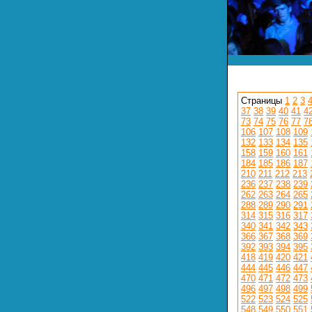
Страницы
1
2
3
37
38
39
40
41
4
73
74
75
76
77
7
106
107
108
109
132
133
134
135
158
159
160
161
184
185
186
187
210
211
212
213
236
237
238
239
262
263
264
265
288
289
290
291
314
315
316
317
340
341
342
343
366
367
368
369
392
393
394
395
418
419
420
421
444
445
446
447
470
471
472
473
496
497
498
499
522
523
524
525
548
549
550
551