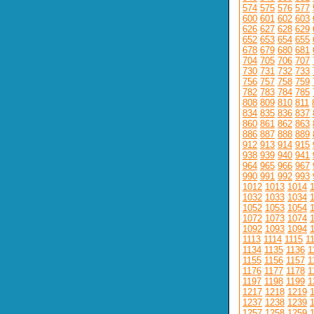
574
575
576
577
600
601
602
603
626
627
628
629
652
653
654
655
678
679
680
681
704
705
706
707
730
731
732
733
756
757
758
759
782
783
784
785
808
809
810
811
834
835
836
837
860
861
862
863
886
887
888
889
912
913
914
915
938
939
940
941
964
965
966
967
990
991
992
993
1012
1013
1014
1032
1033
1034
1052
1053
1054
1072
1073
1074
1092
1093
1094
1113
1114
1115
1
1134
1135
1136
1
1155
1156
1157
1
1176
1177
1178
1
1197
1198
1199
1
1217
1218
1219
1237
1238
1239
1257
1258
1259