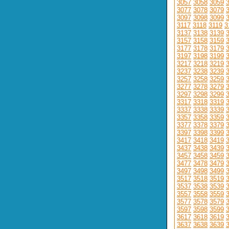
3057
3058
3059
3077
3078
3079
3097
3098
3099
3117
3118
3119
3
3137
3138
3139
3157
3158
3159
3177
3178
3179
3197
3198
3199
3217
3218
3219
3237
3238
3239
3257
3258
3259
3277
3278
3279
3297
3298
3299
3317
3318
3319
3337
3338
3339
3357
3358
3359
3377
3378
3379
3397
3398
3399
3417
3418
3419
3437
3438
3439
3457
3458
3459
3477
3478
3479
3497
3498
3499
3517
3518
3519
3537
3538
3539
3557
3558
3559
3577
3578
3579
3597
3598
3599
3617
3618
3619
3637
3638
3639