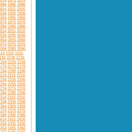
1874
1875
1876
1894
1895
1896
914
1915
1916
1934
1935
1936
1954
1955
1956
1974
1975
1976
1994
1995
1996
014
2015
2016
2034
2035
2036
2054
2055
2056
2074
2075
2076
2094
2095
2096
114
2115
2116
134
2135
2136
2154
2155
2156
2174
2175
2176
2194
2195
2196
214
2215
2216
2234
2235
2236
2254
2255
2256
2274
2275
2276
2294
2295
2296
314
2315
2316
2334
2335
2336
2354
2355
2356
2374
2375
2376
2394
2395
2396
414
2415
2416
2434
2435
2436
2454
2455
2456