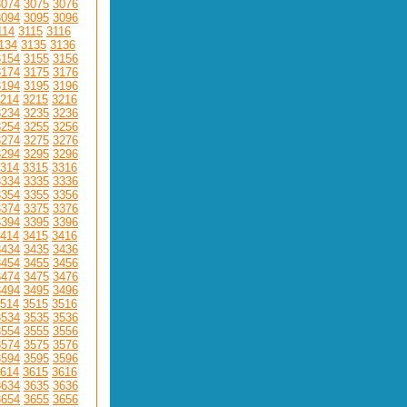
3074
3075
3076
3094
3095
3096
114
3115
3116
134
3135
3136
3154
3155
3156
3174
3175
3176
3194
3195
3196
214
3215
3216
3234
3235
3236
3254
3255
3256
3274
3275
3276
3294
3295
3296
314
3315
3316
3334
3335
3336
3354
3355
3356
3374
3375
3376
3394
3395
3396
414
3415
3416
3434
3435
3436
3454
3455
3456
3474
3475
3476
3494
3495
3496
514
3515
3516
3534
3535
3536
3554
3555
3556
3574
3575
3576
3594
3595
3596
614
3615
3616
3634
3635
3636
3654
3655
3656