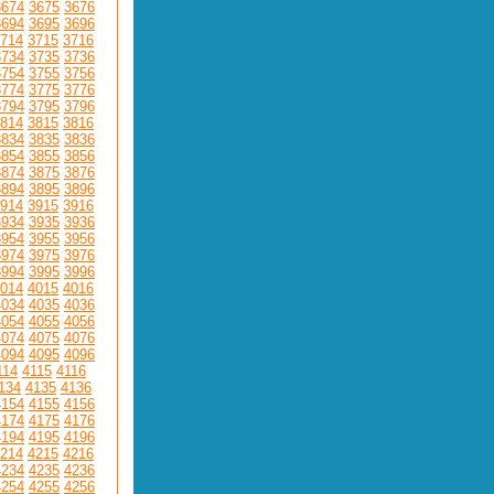
3674
3675
3676
3694
3695
3696
714
3715
3716
3734
3735
3736
3754
3755
3756
3774
3775
3776
3794
3795
3796
814
3815
3816
3834
3835
3836
3854
3855
3856
3874
3875
3876
3894
3895
3896
914
3915
3916
3934
3935
3936
3954
3955
3956
3974
3975
3976
3994
3995
3996
014
4015
4016
4034
4035
4036
4054
4055
4056
4074
4075
4076
4094
4095
4096
114
4115
4116
134
4135
4136
4154
4155
4156
4174
4175
4176
4194
4195
4196
214
4215
4216
4234
4235
4236
4254
4255
4256