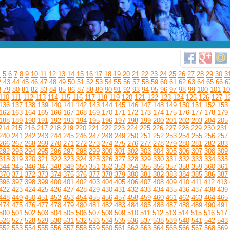
4
5
6
7
8
9
10
11
12
13
14
15
16
17
18
19
20
21
22
23
24
25
26
27
28
29
30
3
2
43
44
45
46
47
48
49
50
51
52
53
54
55
56
57
58
59
60
61
62
63
64
65
66
6
8
79
80
81
82
83
84
85
86
87
88
89
90
91
92
93
94
95
96
97
98
99
100
101
10
110
111
112
113
114
115
116
117
118
119
120
121
122
123
124
125
126
127
1
136
137
138
139
140
141
142
143
144
145
146
147
148
149
150
151
152
153
162
163
164
165
166
167
168
169
170
171
172
173
174
175
176
177
178
179
188
189
190
191
192
193
194
195
196
197
198
199
200
201
202
203
204
205
214
215
216
217
218
219
220
221
222
223
224
225
226
227
228
229
230
231
240
241
242
243
244
245
246
247
248
249
250
251
252
253
254
255
256
257
266
267
268
269
270
271
272
273
274
275
276
277
278
279
280
281
282
283
292
293
294
295
296
297
298
299
300
301
302
303
304
305
306
307
308
309
318
319
320
321
322
323
324
325
326
327
328
329
330
331
332
333
334
335
344
345
346
347
348
349
350
351
352
353
354
355
356
357
358
359
360
361
370
371
372
373
374
375
376
377
378
379
380
381
382
383
384
385
386
387
396
397
398
399
400
401
402
403
404
405
406
407
408
409
410
411
412
413
422
423
424
425
426
427
428
429
430
431
432
433
434
435
436
437
438
439
448
449
450
451
452
453
454
455
456
457
458
459
460
461
462
463
464
465
474
475
476
477
478
479
480
481
482
483
484
485
486
487
488
489
490
491
500
501
502
503
504
505
506
507
508
509
510
511
512
513
514
515
516
517
526
527
528
529
530
531
532
533
534
535
536
537
538
539
540
541
542
543
552
553
554
555
556
557
558
559
560
561
562
563
564
565
566
567
568
569