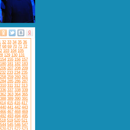
1
32
33
34
35
36
7
68
69
70
71
72
2
103
104
105
28
129
130
131
154
155
156
157
180
181
182
183
206
207
208
209
232
233
234
235
258
259
260
261
284
285
286
287
310
311
312
313
336
337
338
339
362
363
364
365
388
389
390
391
414
415
416
417
440
441
442
443
466
467
468
469
492
493
494
495
518
519
520
521
544
545
546
547
570
571
572
573