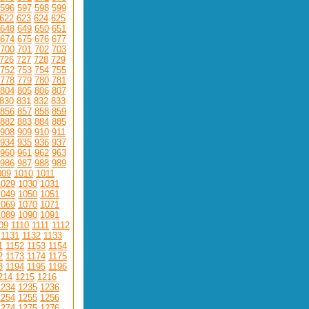
596
597
598
599
622
623
624
625
648
649
650
651
674
675
676
677
700
701
702
703
726
727
728
729
752
753
754
755
778
779
780
781
804
805
806
807
830
831
832
833
856
857
858
859
882
883
884
885
908
909
910
911
934
935
936
937
960
961
962
963
986
987
988
989
009
1010
1011
1029
1030
1031
1049
1050
1051
1069
1070
1071
1089
1090
1091
09
1110
1111
1112
1131
1132
1133
1
1152
1153
1154
2
1173
1174
1175
3
1194
1195
1196
214
1215
1216
1234
1235
1236
1254
1255
1256
1274
1275
1276