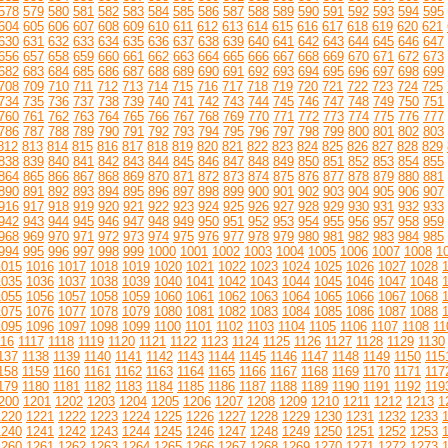
578
579
580
581
582
583
584
585
586
587
588
589
590
591
592
593
594
595
604
605
606
607
608
609
610
611
612
613
614
615
616
617
618
619
620
621
630
631
632
633
634
635
636
637
638
639
640
641
642
643
644
645
646
647
656
657
658
659
660
661
662
663
664
665
666
667
668
669
670
671
672
673
682
683
684
685
686
687
688
689
690
691
692
693
694
695
696
697
698
699
708
709
710
711
712
713
714
715
716
717
718
719
720
721
722
723
724
725
734
735
736
737
738
739
740
741
742
743
744
745
746
747
748
749
750
751
760
761
762
763
764
765
766
767
768
769
770
771
772
773
774
775
776
777
786
787
788
789
790
791
792
793
794
795
796
797
798
799
800
801
802
803
812
813
814
815
816
817
818
819
820
821
822
823
824
825
826
827
828
829
838
839
840
841
842
843
844
845
846
847
848
849
850
851
852
853
854
855
864
865
866
867
868
869
870
871
872
873
874
875
876
877
878
879
880
881
890
891
892
893
894
895
896
897
898
899
900
901
902
903
904
905
906
907
916
917
918
919
920
921
922
923
924
925
926
927
928
929
930
931
932
933
942
943
944
945
946
947
948
949
950
951
952
953
954
955
956
957
958
959
968
969
970
971
972
973
974
975
976
977
978
979
980
981
982
983
984
985
994
995
996
997
998
999
1000
1001
1002
1003
1004
1005
1006
1007
1008
1
1015
1016
1017
1018
1019
1020
1021
1022
1023
1024
1025
1026
1027
1028
1035
1036
1037
1038
1039
1040
1041
1042
1043
1044
1045
1046
1047
1048
1055
1056
1057
1058
1059
1060
1061
1062
1063
1064
1065
1066
1067
1068
1075
1076
1077
1078
1079
1080
1081
1082
1083
1084
1085
1086
1087
1088
1095
1096
1097
1098
1099
1100
1101
1102
1103
1104
1105
1106
1107
1108
11
116
1117
1118
1119
1120
1121
1122
1123
1124
1125
1126
1127
1128
1129
1130
137
1138
1139
1140
1141
1142
1143
1144
1145
1146
1147
1148
1149
1150
115
158
1159
1160
1161
1162
1163
1164
1165
1166
1167
1168
1169
1170
1171
117
179
1180
1181
1182
1183
1184
1185
1186
1187
1188
1189
1190
1191
1192
119
200
1201
1202
1203
1204
1205
1206
1207
1208
1209
1210
1211
1212
1213
1
1220
1221
1222
1223
1224
1225
1226
1227
1228
1229
1230
1231
1232
1233
1240
1241
1242
1243
1244
1245
1246
1247
1248
1249
1250
1251
1252
1253
1260
1261
1262
1263
1264
1265
1266
1267
1268
1269
1270
1271
1272
1273