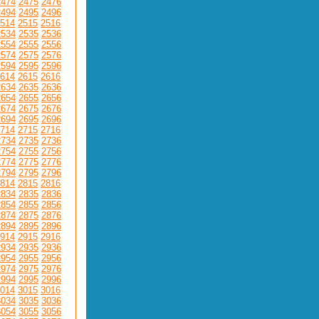
2474
2475
2476
2494
2495
2496
514
2515
2516
2534
2535
2536
2554
2555
2556
2574
2575
2576
2594
2595
2596
614
2615
2616
2634
2635
2636
2654
2655
2656
2674
2675
2676
2694
2695
2696
714
2715
2716
2734
2735
2736
2754
2755
2756
2774
2775
2776
2794
2795
2796
814
2815
2816
2834
2835
2836
2854
2855
2856
2874
2875
2876
2894
2895
2896
914
2915
2916
2934
2935
2936
2954
2955
2956
2974
2975
2976
2994
2995
2996
014
3015
3016
3034
3035
3036
3054
3055
3056