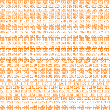
578
579
580
581
582
583
584
585
586
587
588
589
590
591
592
593
594
595
604
605
606
607
608
609
610
611
612
613
614
615
616
617
618
619
620
621
630
631
632
633
634
635
636
637
638
639
640
641
642
643
644
645
646
647
656
657
658
659
660
661
662
663
664
665
666
667
668
669
670
671
672
673
682
683
684
685
686
687
688
689
690
691
692
693
694
695
696
697
698
699
708
709
710
711
712
713
714
715
716
717
718
719
720
721
722
723
724
725
734
735
736
737
738
739
740
741
742
743
744
745
746
747
748
749
750
751
760
761
762
763
764
765
766
767
768
769
770
771
772
773
774
775
776
777
786
787
788
789
790
791
792
793
794
795
796
797
798
799
800
801
802
803
812
813
814
815
816
817
818
819
820
821
822
823
824
825
826
827
828
829
838
839
840
841
842
843
844
845
846
847
848
849
850
851
852
853
854
855
864
865
866
867
868
869
870
871
872
873
874
875
876
877
878
879
880
881
890
891
892
893
894
895
896
897
898
899
900
901
902
903
904
905
906
907
916
917
918
919
920
921
922
923
924
925
926
927
928
929
930
931
932
933
942
943
944
945
946
947
948
949
950
951
952
953
954
955
956
957
958
959
968
969
970
971
972
973
974
975
976
977
978
979
980
981
982
983
984
985
994
995
996
997
998
999
1000
1001
1002
1003
1004
1005
1006
1007
1008
1
1015
1016
1017
1018
1019
1020
1021
1022
1023
1024
1025
1026
1027
1028
1035
1036
1037
1038
1039
1040
1041
1042
1043
1044
1045
1046
1047
1048
1055
1056
1057
1058
1059
1060
1061
1062
1063
1064
1065
1066
1067
1068
1075
1076
1077
1078
1079
1080
1081
1082
1083
1084
1085
1086
1087
1088
1095
1096
1097
1098
1099
1100
1101
1102
1103
1104
1105
1106
1107
1108
11
116
1117
1118
1119
1120
1121
1122
1123
1124
1125
1126
1127
1128
1129
1130
137
1138
1139
1140
1141
1142
1143
1144
1145
1146
1147
1148
1149
1150
115
158
1159
1160
1161
1162
1163
1164
1165
1166
1167
1168
1169
1170
1171
117
179
1180
1181
1182
1183
1184
1185
1186
1187
1188
1189
1190
1191
1192
119
200
1201
1202
1203
1204
1205
1206
1207
1208
1209
1210
1211
1212
1213
1
1220
1221
1222
1223
1224
1225
1226
1227
1228
1229
1230
1231
1232
1233
1240
1241
1242
1243
1244
1245
1246
1247
1248
1249
1250
1251
1252
1253
1260
1261
1262
1263
1264
1265
1266
1267
1268
1269
1270
1271
1272
1273