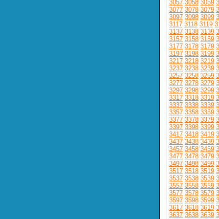
3057
3058
3059
3077
3078
3079
3097
3098
3099
3117
3118
3119
3
3137
3138
3139
3157
3158
3159
3177
3178
3179
3197
3198
3199
3217
3218
3219
3237
3238
3239
3257
3258
3259
3277
3278
3279
3297
3298
3299
3317
3318
3319
3337
3338
3339
3357
3358
3359
3377
3378
3379
3397
3398
3399
3417
3418
3419
3437
3438
3439
3457
3458
3459
3477
3478
3479
3497
3498
3499
3517
3518
3519
3537
3538
3539
3557
3558
3559
3577
3578
3579
3597
3598
3599
3617
3618
3619
3637
3638
3639