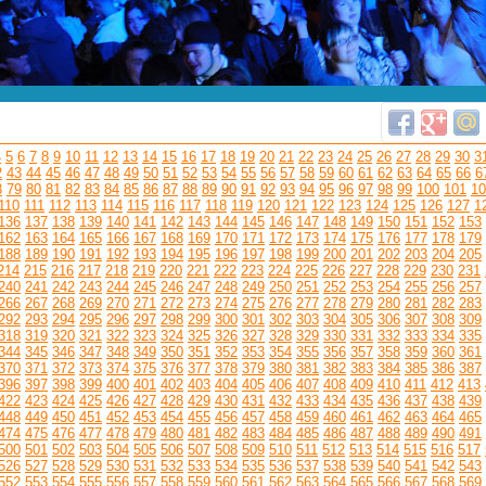
4
5
6
7
8
9
10
11
12
13
14
15
16
17
18
19
20
21
22
23
24
25
26
27
28
29
30
3
2
43
44
45
46
47
48
49
50
51
52
53
54
55
56
57
58
59
60
61
62
63
64
65
66
6
8
79
80
81
82
83
84
85
86
87
88
89
90
91
92
93
94
95
96
97
98
99
100
101
10
110
111
112
113
114
115
116
117
118
119
120
121
122
123
124
125
126
127
1
136
137
138
139
140
141
142
143
144
145
146
147
148
149
150
151
152
153
162
163
164
165
166
167
168
169
170
171
172
173
174
175
176
177
178
179
188
189
190
191
192
193
194
195
196
197
198
199
200
201
202
203
204
205
214
215
216
217
218
219
220
221
222
223
224
225
226
227
228
229
230
231
240
241
242
243
244
245
246
247
248
249
250
251
252
253
254
255
256
257
266
267
268
269
270
271
272
273
274
275
276
277
278
279
280
281
282
283
292
293
294
295
296
297
298
299
300
301
302
303
304
305
306
307
308
309
318
319
320
321
322
323
324
325
326
327
328
329
330
331
332
333
334
335
344
345
346
347
348
349
350
351
352
353
354
355
356
357
358
359
360
361
370
371
372
373
374
375
376
377
378
379
380
381
382
383
384
385
386
387
396
397
398
399
400
401
402
403
404
405
406
407
408
409
410
411
412
413
422
423
424
425
426
427
428
429
430
431
432
433
434
435
436
437
438
439
448
449
450
451
452
453
454
455
456
457
458
459
460
461
462
463
464
465
474
475
476
477
478
479
480
481
482
483
484
485
486
487
488
489
490
491
500
501
502
503
504
505
506
507
508
509
510
511
512
513
514
515
516
517
526
527
528
529
530
531
532
533
534
535
536
537
538
539
540
541
542
543
552
553
554
555
556
557
558
559
560
561
562
563
564
565
566
567
568
569