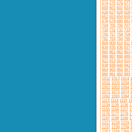
574
575
576
577
600
601
602
603
626
627
628
629
652
653
654
655
678
679
680
681
704
705
706
707
730
731
732
733
756
757
758
759
782
783
784
785
808
809
810
811
834
835
836
837
860
861
862
863
886
887
888
889
912
913
914
915
938
939
940
941
964
965
966
967
990
991
992
993
1012
1013
1014
1032
1033
1034
1052
1053
1054
1072
1073
1074
1092
1093
1094
1113
1114
1115
1
1134
1135
1136
1
1155
1156
1157
1
1176
1177
1178
1
1197
1198
1199
1
1217
1218
1219
1237
1238
1239
1257
1258
1259