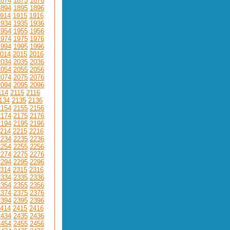
1874
1875
1876
1894
1895
1896
914
1915
1916
1934
1935
1936
1954
1955
1956
1974
1975
1976
1994
1995
1996
014
2015
2016
2034
2035
2036
2054
2055
2056
2074
2075
2076
2094
2095
2096
114
2115
2116
134
2135
2136
2154
2155
2156
2174
2175
2176
2194
2195
2196
214
2215
2216
2234
2235
2236
2254
2255
2256
2274
2275
2276
2294
2295
2296
314
2315
2316
2334
2335
2336
2354
2355
2356
2374
2375
2376
2394
2395
2396
414
2415
2416
2434
2435
2436
2454
2455
2456