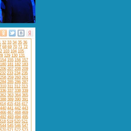
1
32
33
34
35
36
7
68
69
70
71
72
2
103
104
105
28
129
130
131
154
155
156
157
180
181
182
183
206
207
208
209
232
233
234
235
258
259
260
261
284
285
286
287
310
311
312
313
336
337
338
339
362
363
364
365
388
389
390
391
414
415
416
417
440
441
442
443
466
467
468
469
492
493
494
495
518
519
520
521
544
545
546
547
570
571
572
573