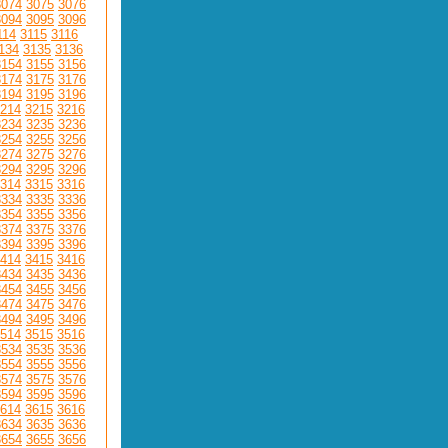
3074
3075
3076
3094
3095
3096
114
3115
3116
134
3135
3136
3154
3155
3156
3174
3175
3176
3194
3195
3196
214
3215
3216
3234
3235
3236
3254
3255
3256
3274
3275
3276
3294
3295
3296
314
3315
3316
3334
3335
3336
3354
3355
3356
3374
3375
3376
3394
3395
3396
414
3415
3416
3434
3435
3436
3454
3455
3456
3474
3475
3476
3494
3495
3496
514
3515
3516
3534
3535
3536
3554
3555
3556
3574
3575
3576
3594
3595
3596
614
3615
3616
3634
3635
3636
3654
3655
3656