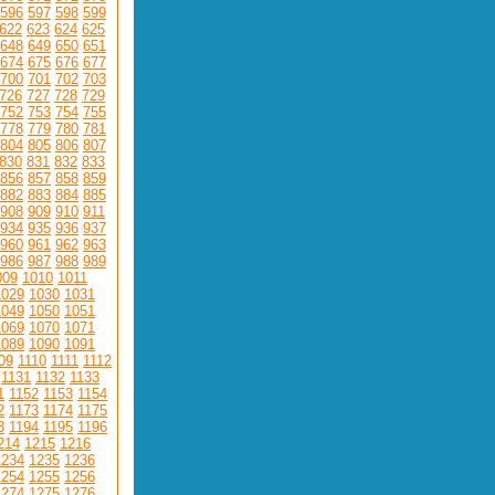
596
597
598
599
622
623
624
625
648
649
650
651
674
675
676
677
700
701
702
703
726
727
728
729
752
753
754
755
778
779
780
781
804
805
806
807
830
831
832
833
856
857
858
859
882
883
884
885
908
909
910
911
934
935
936
937
960
961
962
963
986
987
988
989
009
1010
1011
1029
1030
1031
1049
1050
1051
1069
1070
1071
1089
1090
1091
09
1110
1111
1112
1131
1132
1133
1
1152
1153
1154
2
1173
1174
1175
3
1194
1195
1196
214
1215
1216
1234
1235
1236
1254
1255
1256
1274
1275
1276