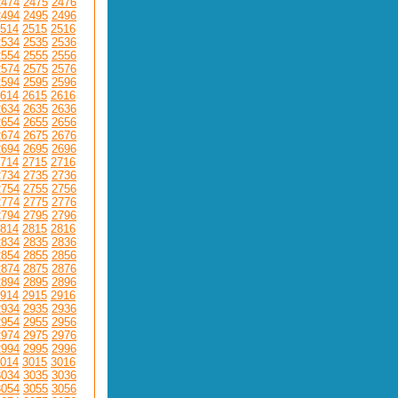
2474
2475
2476
2494
2495
2496
514
2515
2516
2534
2535
2536
2554
2555
2556
2574
2575
2576
2594
2595
2596
614
2615
2616
2634
2635
2636
2654
2655
2656
2674
2675
2676
2694
2695
2696
714
2715
2716
2734
2735
2736
2754
2755
2756
2774
2775
2776
2794
2795
2796
814
2815
2816
2834
2835
2836
2854
2855
2856
2874
2875
2876
2894
2895
2896
914
2915
2916
2934
2935
2936
2954
2955
2956
2974
2975
2976
2994
2995
2996
014
3015
3016
3034
3035
3036
3054
3055
3056