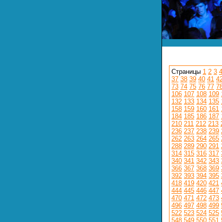
Страницы
1
2
3
37
38
39
40
41
4
73
74
75
76
77
7
106
107
108
109
132
133
134
135
158
159
160
161
184
185
186
187
210
211
212
213
236
237
238
239
262
263
264
265
288
289
290
291
314
315
316
317
340
341
342
343
366
367
368
369
392
393
394
395
418
419
420
421
444
445
446
447
470
471
472
473
496
497
498
499
522
523
524
525
548
549
550
551