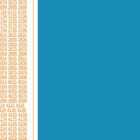
3674
3675
3676
3694
3695
3696
714
3715
3716
3734
3735
3736
3754
3755
3756
3774
3775
3776
3794
3795
3796
814
3815
3816
3834
3835
3836
3854
3855
3856
3874
3875
3876
3894
3895
3896
914
3915
3916
3934
3935
3936
3954
3955
3956
3974
3975
3976
3994
3995
3996
014
4015
4016
4034
4035
4036
4054
4055
4056
4074
4075
4076
4094
4095
4096
114
4115
4116
134
4135
4136
4154
4155
4156
4174
4175
4176
4194
4195
4196
214
4215
4216
4234
4235
4236
4254
4255
4256