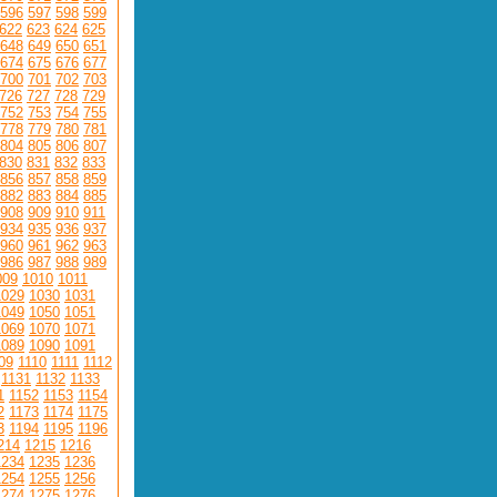
596
597
598
599
622
623
624
625
648
649
650
651
674
675
676
677
700
701
702
703
726
727
728
729
752
753
754
755
778
779
780
781
804
805
806
807
830
831
832
833
856
857
858
859
882
883
884
885
908
909
910
911
934
935
936
937
960
961
962
963
986
987
988
989
009
1010
1011
1029
1030
1031
1049
1050
1051
1069
1070
1071
1089
1090
1091
09
1110
1111
1112
1131
1132
1133
1
1152
1153
1154
2
1173
1174
1175
3
1194
1195
1196
214
1215
1216
1234
1235
1236
1254
1255
1256
1274
1275
1276