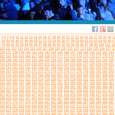
4
5
6
7
8
9
10
11
12
13
14
15
16
17
18
19
20
21
22
23
24
25
26
27
28
29
30
3
2
43
44
45
46
47
48
49
50
51
52
53
54
55
56
57
58
59
60
61
62
63
64
65
66
6
8
79
80
81
82
83
84
85
86
87
88
89
90
91
92
93
94
95
96
97
98
99
100
101
10
110
111
112
113
114
115
116
117
118
119
120
121
122
123
124
125
126
127
1
136
137
138
139
140
141
142
143
144
145
146
147
148
149
150
151
152
153
162
163
164
165
166
167
168
169
170
171
172
173
174
175
176
177
178
179
188
189
190
191
192
193
194
195
196
197
198
199
200
201
202
203
204
205
214
215
216
217
218
219
220
221
222
223
224
225
226
227
228
229
230
231
240
241
242
243
244
245
246
247
248
249
250
251
252
253
254
255
256
257
266
267
268
269
270
271
272
273
274
275
276
277
278
279
280
281
282
283
292
293
294
295
296
297
298
299
300
301
302
303
304
305
306
307
308
309
318
319
320
321
322
323
324
325
326
327
328
329
330
331
332
333
334
335
344
345
346
347
348
349
350
351
352
353
354
355
356
357
358
359
360
361
370
371
372
373
374
375
376
377
378
379
380
381
382
383
384
385
386
387
396
397
398
399
400
401
402
403
404
405
406
407
408
409
410
411
412
413
422
423
424
425
426
427
428
429
430
431
432
433
434
435
436
437
438
439
448
449
450
451
452
453
454
455
456
457
458
459
460
461
462
463
464
465
474
475
476
477
478
479
480
481
482
483
484
485
486
487
488
489
490
491
500
501
502
503
504
505
506
507
508
509
510
511
512
513
514
515
516
517
526
527
528
529
530
531
532
533
534
535
536
537
538
539
540
541
542
543
552
553
554
555
556
557
558
559
560
561
562
563
564
565
566
567
568
569