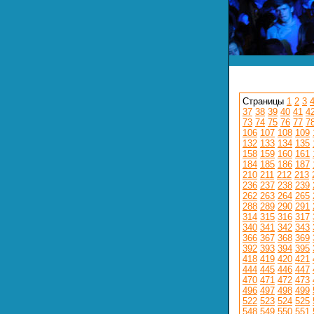
Страницы
1
2
3
37
38
39
40
41
4
73
74
75
76
77
7
106
107
108
109
132
133
134
135
158
159
160
161
184
185
186
187
210
211
212
213
236
237
238
239
262
263
264
265
288
289
290
291
314
315
316
317
340
341
342
343
366
367
368
369
392
393
394
395
418
419
420
421
444
445
446
447
470
471
472
473
496
497
498
499
522
523
524
525
548
549
550
551