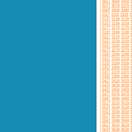
3057
3058
3059
3077
3078
3079
3097
3098
3099
3117
3118
3119
3
3137
3138
3139
3157
3158
3159
3177
3178
3179
3197
3198
3199
3217
3218
3219
3237
3238
3239
3257
3258
3259
3277
3278
3279
3297
3298
3299
3317
3318
3319
3337
3338
3339
3357
3358
3359
3377
3378
3379
3397
3398
3399
3417
3418
3419
3437
3438
3439
3457
3458
3459
3477
3478
3479
3497
3498
3499
3517
3518
3519
3537
3538
3539
3557
3558
3559
3577
3578
3579
3597
3598
3599
3617
3618
3619
3637
3638
3639