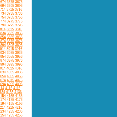
3674
3675
3676
3694
3695
3696
714
3715
3716
3734
3735
3736
3754
3755
3756
3774
3775
3776
3794
3795
3796
814
3815
3816
3834
3835
3836
3854
3855
3856
3874
3875
3876
3894
3895
3896
914
3915
3916
3934
3935
3936
3954
3955
3956
3974
3975
3976
3994
3995
3996
014
4015
4016
4034
4035
4036
4054
4055
4056
4074
4075
4076
4094
4095
4096
114
4115
4116
134
4135
4136
4154
4155
4156
4174
4175
4176
4194
4195
4196
214
4215
4216
4234
4235
4236
4254
4255
4256