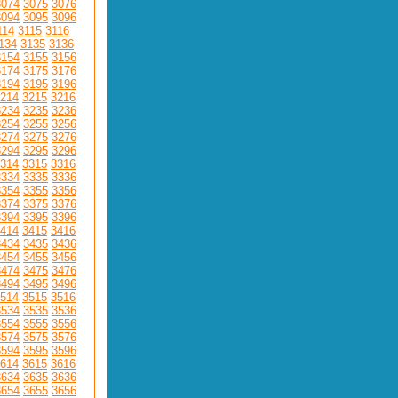
3074
3075
3076
3094
3095
3096
114
3115
3116
134
3135
3136
3154
3155
3156
3174
3175
3176
3194
3195
3196
214
3215
3216
3234
3235
3236
3254
3255
3256
3274
3275
3276
3294
3295
3296
314
3315
3316
3334
3335
3336
3354
3355
3356
3374
3375
3376
3394
3395
3396
414
3415
3416
3434
3435
3436
3454
3455
3456
3474
3475
3476
3494
3495
3496
514
3515
3516
3534
3535
3536
3554
3555
3556
3574
3575
3576
3594
3595
3596
614
3615
3616
3634
3635
3636
3654
3655
3656