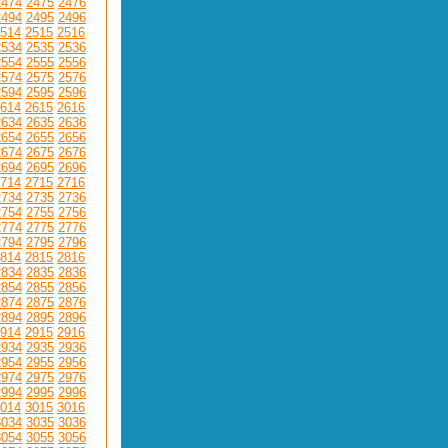
2474
2475
2476
2494
2495
2496
514
2515
2516
2534
2535
2536
2554
2555
2556
2574
2575
2576
2594
2595
2596
614
2615
2616
2634
2635
2636
2654
2655
2656
2674
2675
2676
2694
2695
2696
714
2715
2716
2734
2735
2736
2754
2755
2756
2774
2775
2776
2794
2795
2796
814
2815
2816
2834
2835
2836
2854
2855
2856
2874
2875
2876
2894
2895
2896
914
2915
2916
2934
2935
2936
2954
2955
2956
2974
2975
2976
2994
2995
2996
014
3015
3016
3034
3035
3036
3054
3055
3056