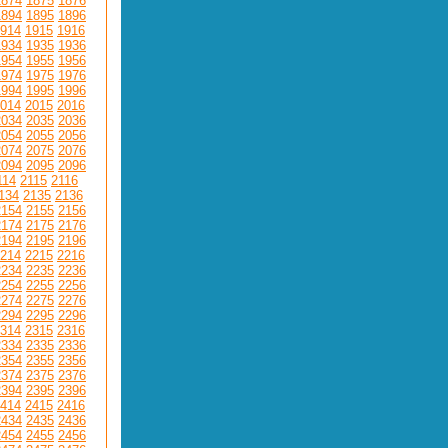
1874
1875
1876
1894
1895
1896
914
1915
1916
1934
1935
1936
1954
1955
1956
1974
1975
1976
1994
1995
1996
014
2015
2016
2034
2035
2036
2054
2055
2056
2074
2075
2076
2094
2095
2096
114
2115
2116
134
2135
2136
2154
2155
2156
2174
2175
2176
2194
2195
2196
214
2215
2216
2234
2235
2236
2254
2255
2256
2274
2275
2276
2294
2295
2296
314
2315
2316
2334
2335
2336
2354
2355
2356
2374
2375
2376
2394
2395
2396
414
2415
2416
2434
2435
2436
2454
2455
2456