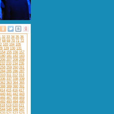
1
32
33
34
35
36
7
68
69
70
71
72
2
103
104
105
28
129
130
131
154
155
156
157
180
181
182
183
206
207
208
209
232
233
234
235
258
259
260
261
284
285
286
287
310
311
312
313
336
337
338
339
362
363
364
365
388
389
390
391
414
415
416
417
440
441
442
443
466
467
468
469
492
493
494
495
518
519
520
521
544
545
546
547
570
571
572
573