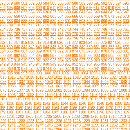
578
579
580
581
582
583
584
585
586
587
588
589
590
591
592
593
594
595
604
605
606
607
608
609
610
611
612
613
614
615
616
617
618
619
620
621
630
631
632
633
634
635
636
637
638
639
640
641
642
643
644
645
646
647
656
657
658
659
660
661
662
663
664
665
666
667
668
669
670
671
672
673
682
683
684
685
686
687
688
689
690
691
692
693
694
695
696
697
698
699
708
709
710
711
712
713
714
715
716
717
718
719
720
721
722
723
724
725
734
735
736
737
738
739
740
741
742
743
744
745
746
747
748
749
750
751
760
761
762
763
764
765
766
767
768
769
770
771
772
773
774
775
776
777
786
787
788
789
790
791
792
793
794
795
796
797
798
799
800
801
802
803
812
813
814
815
816
817
818
819
820
821
822
823
824
825
826
827
828
829
838
839
840
841
842
843
844
845
846
847
848
849
850
851
852
853
854
855
864
865
866
867
868
869
870
871
872
873
874
875
876
877
878
879
880
881
890
891
892
893
894
895
896
897
898
899
900
901
902
903
904
905
906
907
916
917
918
919
920
921
922
923
924
925
926
927
928
929
930
931
932
933
942
943
944
945
946
947
948
949
950
951
952
953
954
955
956
957
958
959
968
969
970
971
972
973
974
975
976
977
978
979
980
981
982
983
984
985
994
995
996
997
998
999
1000
1001
1002
1003
1004
1005
1006
1007
1008
1
1015
1016
1017
1018
1019
1020
1021
1022
1023
1024
1025
1026
1027
1028
1035
1036
1037
1038
1039
1040
1041
1042
1043
1044
1045
1046
1047
1048
1055
1056
1057
1058
1059
1060
1061
1062
1063
1064
1065
1066
1067
1068
1075
1076
1077
1078
1079
1080
1081
1082
1083
1084
1085
1086
1087
1088
1095
1096
1097
1098
1099
1100
1101
1102
1103
1104
1105
1106
1107
1108
11
116
1117
1118
1119
1120
1121
1122
1123
1124
1125
1126
1127
1128
1129
1130
137
1138
1139
1140
1141
1142
1143
1144
1145
1146
1147
1148
1149
1150
115
158
1159
1160
1161
1162
1163
1164
1165
1166
1167
1168
1169
1170
1171
117
179
1180
1181
1182
1183
1184
1185
1186
1187
1188
1189
1190
1191
1192
119
200
1201
1202
1203
1204
1205
1206
1207
1208
1209
1210
1211
1212
1213
1
1220
1221
1222
1223
1224
1225
1226
1227
1228
1229
1230
1231
1232
1233
1240
1241
1242
1243
1244
1245
1246
1247
1248
1249
1250
1251
1252
1253
1260
1261
1262
1263
1264
1265
1266
1267
1268
1269
1270
1271
1272
1273