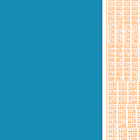
574
575
576
577
600
601
602
603
626
627
628
629
652
653
654
655
678
679
680
681
704
705
706
707
730
731
732
733
756
757
758
759
782
783
784
785
808
809
810
811
834
835
836
837
860
861
862
863
886
887
888
889
912
913
914
915
938
939
940
941
964
965
966
967
990
991
992
993
1012
1013
1014
1032
1033
1034
1052
1053
1054
1072
1073
1074
1092
1093
1094
1113
1114
1115
1
1134
1135
1136
1
1155
1156
1157
1
1176
1177
1178
1
1197
1198
1199
1
1217
1218
1219
1237
1238
1239
1257
1258
1259