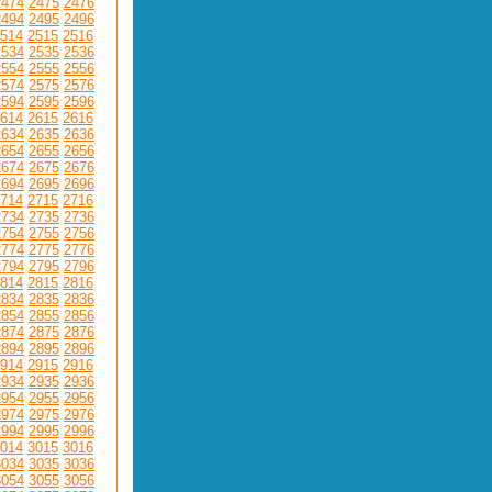
2474
2475
2476
2494
2495
2496
514
2515
2516
2534
2535
2536
2554
2555
2556
2574
2575
2576
2594
2595
2596
614
2615
2616
2634
2635
2636
2654
2655
2656
2674
2675
2676
2694
2695
2696
714
2715
2716
2734
2735
2736
2754
2755
2756
2774
2775
2776
2794
2795
2796
814
2815
2816
2834
2835
2836
2854
2855
2856
2874
2875
2876
2894
2895
2896
914
2915
2916
2934
2935
2936
2954
2955
2956
2974
2975
2976
2994
2995
2996
014
3015
3016
3034
3035
3036
3054
3055
3056