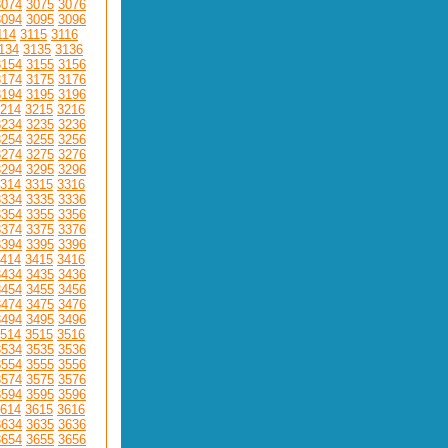
3074
3075
3076
3094
3095
3096
114
3115
3116
134
3135
3136
3154
3155
3156
3174
3175
3176
3194
3195
3196
214
3215
3216
3234
3235
3236
3254
3255
3256
3274
3275
3276
3294
3295
3296
314
3315
3316
3334
3335
3336
3354
3355
3356
3374
3375
3376
3394
3395
3396
414
3415
3416
3434
3435
3436
3454
3455
3456
3474
3475
3476
3494
3495
3496
514
3515
3516
3534
3535
3536
3554
3555
3556
3574
3575
3576
3594
3595
3596
614
3615
3616
3634
3635
3636
3654
3655
3656