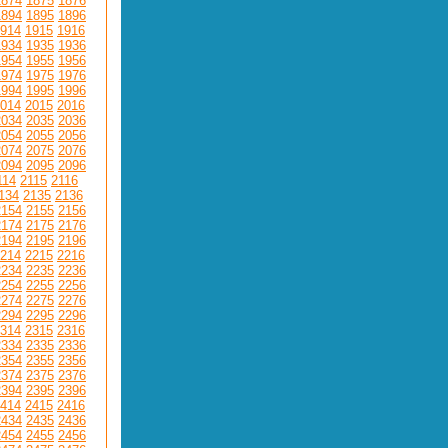
1874
1875
1876
1894
1895
1896
914
1915
1916
1934
1935
1936
1954
1955
1956
1974
1975
1976
1994
1995
1996
014
2015
2016
2034
2035
2036
2054
2055
2056
2074
2075
2076
2094
2095
2096
114
2115
2116
134
2135
2136
2154
2155
2156
2174
2175
2176
2194
2195
2196
214
2215
2216
2234
2235
2236
2254
2255
2256
2274
2275
2276
2294
2295
2296
314
2315
2316
2334
2335
2336
2354
2355
2356
2374
2375
2376
2394
2395
2396
414
2415
2416
2434
2435
2436
2454
2455
2456