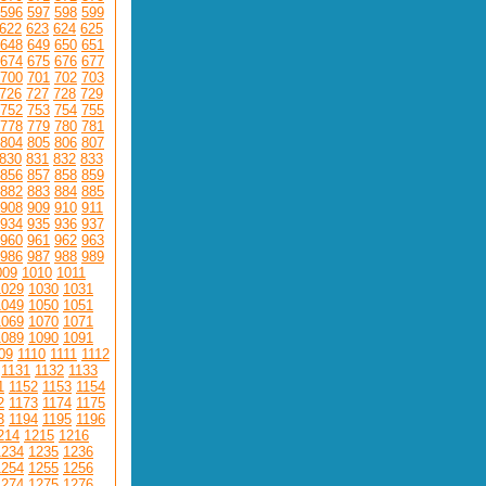
596
597
598
599
622
623
624
625
648
649
650
651
674
675
676
677
700
701
702
703
726
727
728
729
752
753
754
755
778
779
780
781
804
805
806
807
830
831
832
833
856
857
858
859
882
883
884
885
908
909
910
911
934
935
936
937
960
961
962
963
986
987
988
989
009
1010
1011
1029
1030
1031
1049
1050
1051
1069
1070
1071
1089
1090
1091
09
1110
1111
1112
1131
1132
1133
1
1152
1153
1154
2
1173
1174
1175
3
1194
1195
1196
214
1215
1216
1234
1235
1236
1254
1255
1256
1274
1275
1276