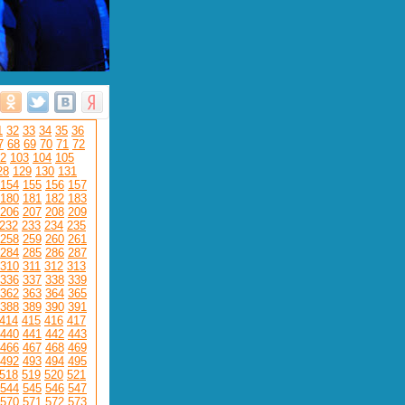
1
32
33
34
35
36
7
68
69
70
71
72
2
103
104
105
28
129
130
131
154
155
156
157
180
181
182
183
206
207
208
209
232
233
234
235
258
259
260
261
284
285
286
287
310
311
312
313
336
337
338
339
362
363
364
365
388
389
390
391
414
415
416
417
440
441
442
443
466
467
468
469
492
493
494
495
518
519
520
521
544
545
546
547
570
571
572
573