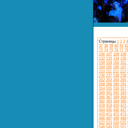
Страницы
1
2
3
37
38
39
40
41
4
73
74
75
76
77
7
106
107
108
109
132
133
134
135
158
159
160
161
184
185
186
187
210
211
212
213
236
237
238
239
262
263
264
265
288
289
290
291
314
315
316
317
340
341
342
343
366
367
368
369
392
393
394
395
418
419
420
421
444
445
446
447
470
471
472
473
496
497
498
499
522
523
524
525
548
549
550
551