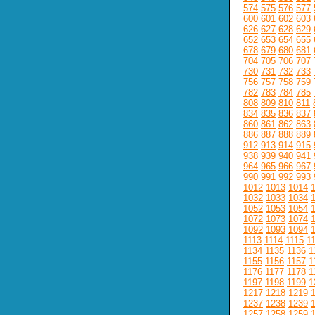
574
575
576
577
600
601
602
603
626
627
628
629
652
653
654
655
678
679
680
681
704
705
706
707
730
731
732
733
756
757
758
759
782
783
784
785
808
809
810
811
834
835
836
837
860
861
862
863
886
887
888
889
912
913
914
915
938
939
940
941
964
965
966
967
990
991
992
993
1012
1013
1014
1032
1033
1034
1052
1053
1054
1072
1073
1074
1092
1093
1094
1113
1114
1115
1
1134
1135
1136
1
1155
1156
1157
1
1176
1177
1178
1
1197
1198
1199
1
1217
1218
1219
1237
1238
1239
1257
1258
1259