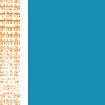
3674
3675
3676
3694
3695
3696
714
3715
3716
3734
3735
3736
3754
3755
3756
3774
3775
3776
3794
3795
3796
814
3815
3816
3834
3835
3836
3854
3855
3856
3874
3875
3876
3894
3895
3896
914
3915
3916
3934
3935
3936
3954
3955
3956
3974
3975
3976
3994
3995
3996
014
4015
4016
4034
4035
4036
4054
4055
4056
4074
4075
4076
4094
4095
4096
114
4115
4116
134
4135
4136
4154
4155
4156
4174
4175
4176
4194
4195
4196
214
4215
4216
4234
4235
4236
4254
4255
4256