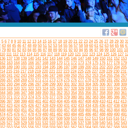
4
5
6
7
8
9
10
11
12
13
14
15
16
17
18
19
20
21
22
23
24
25
26
27
28
29
30
3
2
43
44
45
46
47
48
49
50
51
52
53
54
55
56
57
58
59
60
61
62
63
64
65
66
6
8
79
80
81
82
83
84
85
86
87
88
89
90
91
92
93
94
95
96
97
98
99
100
101
10
110
111
112
113
114
115
116
117
118
119
120
121
122
123
124
125
126
127
1
136
137
138
139
140
141
142
143
144
145
146
147
148
149
150
151
152
153
162
163
164
165
166
167
168
169
170
171
172
173
174
175
176
177
178
179
188
189
190
191
192
193
194
195
196
197
198
199
200
201
202
203
204
205
214
215
216
217
218
219
220
221
222
223
224
225
226
227
228
229
230
231
240
241
242
243
244
245
246
247
248
249
250
251
252
253
254
255
256
257
266
267
268
269
270
271
272
273
274
275
276
277
278
279
280
281
282
283
292
293
294
295
296
297
298
299
300
301
302
303
304
305
306
307
308
309
318
319
320
321
322
323
324
325
326
327
328
329
330
331
332
333
334
335
344
345
346
347
348
349
350
351
352
353
354
355
356
357
358
359
360
361
370
371
372
373
374
375
376
377
378
379
380
381
382
383
384
385
386
387
396
397
398
399
400
401
402
403
404
405
406
407
408
409
410
411
412
413
422
423
424
425
426
427
428
429
430
431
432
433
434
435
436
437
438
439
448
449
450
451
452
453
454
455
456
457
458
459
460
461
462
463
464
465
474
475
476
477
478
479
480
481
482
483
484
485
486
487
488
489
490
491
500
501
502
503
504
505
506
507
508
509
510
511
512
513
514
515
516
517
526
527
528
529
530
531
532
533
534
535
536
537
538
539
540
541
542
543
552
553
554
555
556
557
558
559
560
561
562
563
564
565
566
567
568
569