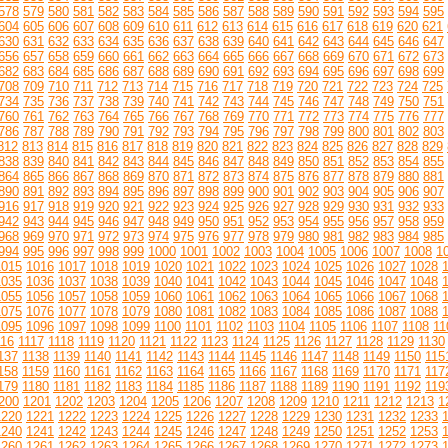
578
579
580
581
582
583
584
585
586
587
588
589
590
591
592
593
594
595
604
605
606
607
608
609
610
611
612
613
614
615
616
617
618
619
620
621
630
631
632
633
634
635
636
637
638
639
640
641
642
643
644
645
646
647
656
657
658
659
660
661
662
663
664
665
666
667
668
669
670
671
672
673
682
683
684
685
686
687
688
689
690
691
692
693
694
695
696
697
698
699
708
709
710
711
712
713
714
715
716
717
718
719
720
721
722
723
724
725
734
735
736
737
738
739
740
741
742
743
744
745
746
747
748
749
750
751
760
761
762
763
764
765
766
767
768
769
770
771
772
773
774
775
776
777
786
787
788
789
790
791
792
793
794
795
796
797
798
799
800
801
802
803
812
813
814
815
816
817
818
819
820
821
822
823
824
825
826
827
828
829
838
839
840
841
842
843
844
845
846
847
848
849
850
851
852
853
854
855
864
865
866
867
868
869
870
871
872
873
874
875
876
877
878
879
880
881
890
891
892
893
894
895
896
897
898
899
900
901
902
903
904
905
906
907
916
917
918
919
920
921
922
923
924
925
926
927
928
929
930
931
932
933
942
943
944
945
946
947
948
949
950
951
952
953
954
955
956
957
958
959
968
969
970
971
972
973
974
975
976
977
978
979
980
981
982
983
984
985
994
995
996
997
998
999
1000
1001
1002
1003
1004
1005
1006
1007
1008
1
1015
1016
1017
1018
1019
1020
1021
1022
1023
1024
1025
1026
1027
1028
1035
1036
1037
1038
1039
1040
1041
1042
1043
1044
1045
1046
1047
1048
1055
1056
1057
1058
1059
1060
1061
1062
1063
1064
1065
1066
1067
1068
1075
1076
1077
1078
1079
1080
1081
1082
1083
1084
1085
1086
1087
1088
1095
1096
1097
1098
1099
1100
1101
1102
1103
1104
1105
1106
1107
1108
11
116
1117
1118
1119
1120
1121
1122
1123
1124
1125
1126
1127
1128
1129
1130
137
1138
1139
1140
1141
1142
1143
1144
1145
1146
1147
1148
1149
1150
115
158
1159
1160
1161
1162
1163
1164
1165
1166
1167
1168
1169
1170
1171
117
179
1180
1181
1182
1183
1184
1185
1186
1187
1188
1189
1190
1191
1192
119
200
1201
1202
1203
1204
1205
1206
1207
1208
1209
1210
1211
1212
1213
1
1220
1221
1222
1223
1224
1225
1226
1227
1228
1229
1230
1231
1232
1233
1240
1241
1242
1243
1244
1245
1246
1247
1248
1249
1250
1251
1252
1253
1260
1261
1262
1263
1264
1265
1266
1267
1268
1269
1270
1271
1272
1273