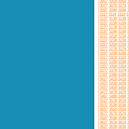
3057
3058
3059
3077
3078
3079
3097
3098
3099
3117
3118
3119
3
3137
3138
3139
3157
3158
3159
3177
3178
3179
3197
3198
3199
3217
3218
3219
3237
3238
3239
3257
3258
3259
3277
3278
3279
3297
3298
3299
3317
3318
3319
3337
3338
3339
3357
3358
3359
3377
3378
3379
3397
3398
3399
3417
3418
3419
3437
3438
3439
3457
3458
3459
3477
3478
3479
3497
3498
3499
3517
3518
3519
3537
3538
3539
3557
3558
3559
3577
3578
3579
3597
3598
3599
3617
3618
3619
3637
3638
3639