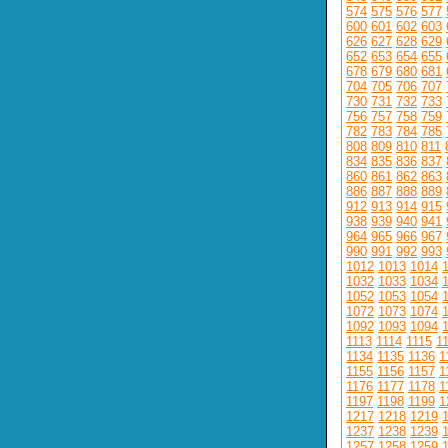
574
575
576
577
600
601
602
603
626
627
628
629
652
653
654
655
678
679
680
681
704
705
706
707
730
731
732
733
756
757
758
759
782
783
784
785
808
809
810
811
834
835
836
837
860
861
862
863
886
887
888
889
912
913
914
915
938
939
940
941
964
965
966
967
990
991
992
993
1012
1013
1014
1032
1033
1034
1052
1053
1054
1072
1073
1074
1092
1093
1094
1113
1114
1115
1
1134
1135
1136
1
1155
1156
1157
1
1176
1177
1178
1
1197
1198
1199
1
1217
1218
1219
1237
1238
1239
1257
1258
1259