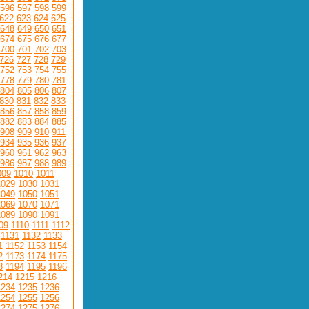
596
597
598
599
622
623
624
625
648
649
650
651
674
675
676
677
700
701
702
703
726
727
728
729
752
753
754
755
778
779
780
781
804
805
806
807
830
831
832
833
856
857
858
859
882
883
884
885
908
909
910
911
934
935
936
937
960
961
962
963
986
987
988
989
009
1010
1011
1029
1030
1031
1049
1050
1051
1069
1070
1071
1089
1090
1091
09
1110
1111
1112
1131
1132
1133
1
1152
1153
1154
2
1173
1174
1175
3
1194
1195
1196
214
1215
1216
1234
1235
1236
1254
1255
1256
1274
1275
1276