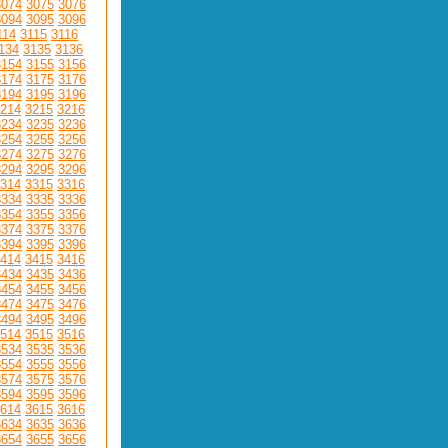
3074
3075
3076
3094
3095
3096
114
3115
3116
134
3135
3136
3154
3155
3156
3174
3175
3176
3194
3195
3196
214
3215
3216
3234
3235
3236
3254
3255
3256
3274
3275
3276
3294
3295
3296
314
3315
3316
3334
3335
3336
3354
3355
3356
3374
3375
3376
3394
3395
3396
414
3415
3416
3434
3435
3436
3454
3455
3456
3474
3475
3476
3494
3495
3496
514
3515
3516
3534
3535
3536
3554
3555
3556
3574
3575
3576
3594
3595
3596
614
3615
3616
3634
3635
3636
3654
3655
3656