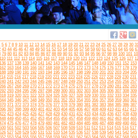
4
5
6
7
8
9
10
11
12
13
14
15
16
17
18
19
20
21
22
23
24
25
26
27
28
29
30
3
2
43
44
45
46
47
48
49
50
51
52
53
54
55
56
57
58
59
60
61
62
63
64
65
66
6
8
79
80
81
82
83
84
85
86
87
88
89
90
91
92
93
94
95
96
97
98
99
100
101
10
110
111
112
113
114
115
116
117
118
119
120
121
122
123
124
125
126
127
1
136
137
138
139
140
141
142
143
144
145
146
147
148
149
150
151
152
153
162
163
164
165
166
167
168
169
170
171
172
173
174
175
176
177
178
179
188
189
190
191
192
193
194
195
196
197
198
199
200
201
202
203
204
205
214
215
216
217
218
219
220
221
222
223
224
225
226
227
228
229
230
231
240
241
242
243
244
245
246
247
248
249
250
251
252
253
254
255
256
257
266
267
268
269
270
271
272
273
274
275
276
277
278
279
280
281
282
283
292
293
294
295
296
297
298
299
300
301
302
303
304
305
306
307
308
309
318
319
320
321
322
323
324
325
326
327
328
329
330
331
332
333
334
335
344
345
346
347
348
349
350
351
352
353
354
355
356
357
358
359
360
361
370
371
372
373
374
375
376
377
378
379
380
381
382
383
384
385
386
387
396
397
398
399
400
401
402
403
404
405
406
407
408
409
410
411
412
413
422
423
424
425
426
427
428
429
430
431
432
433
434
435
436
437
438
439
448
449
450
451
452
453
454
455
456
457
458
459
460
461
462
463
464
465
474
475
476
477
478
479
480
481
482
483
484
485
486
487
488
489
490
491
500
501
502
503
504
505
506
507
508
509
510
511
512
513
514
515
516
517
526
527
528
529
530
531
532
533
534
535
536
537
538
539
540
541
542
543
552
553
554
555
556
557
558
559
560
561
562
563
564
565
566
567
568
569