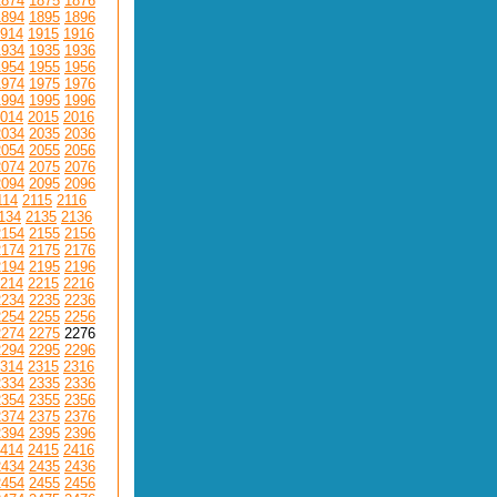
1874
1875
1876
1894
1895
1896
914
1915
1916
1934
1935
1936
1954
1955
1956
1974
1975
1976
1994
1995
1996
014
2015
2016
2034
2035
2036
2054
2055
2056
2074
2075
2076
2094
2095
2096
114
2115
2116
134
2135
2136
2154
2155
2156
2174
2175
2176
2194
2195
2196
214
2215
2216
2234
2235
2236
2254
2255
2256
2274
2275
2276
2294
2295
2296
314
2315
2316
2334
2335
2336
2354
2355
2356
2374
2375
2376
2394
2395
2396
414
2415
2416
2434
2435
2436
2454
2455
2456