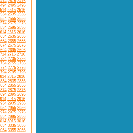
2474
2475
2476
2494
2495
2496
514
2515
2516
2534
2535
2536
2554
2555
2556
2574
2575
2576
2594
2595
2596
614
2615
2616
2634
2635
2636
2654
2655
2656
2674
2675
2676
2694
2695
2696
714
2715
2716
2734
2735
2736
2754
2755
2756
2774
2775
2776
2794
2795
2796
814
2815
2816
2834
2835
2836
2854
2855
2856
2874
2875
2876
2894
2895
2896
914
2915
2916
2934
2935
2936
2954
2955
2956
2974
2975
2976
2994
2995
2996
014
3015
3016
3034
3035
3036
3054
3055
3056