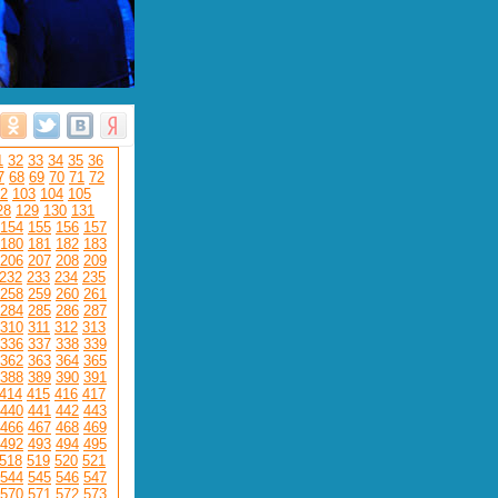
1
32
33
34
35
36
7
68
69
70
71
72
2
103
104
105
28
129
130
131
154
155
156
157
180
181
182
183
206
207
208
209
232
233
234
235
258
259
260
261
284
285
286
287
310
311
312
313
336
337
338
339
362
363
364
365
388
389
390
391
414
415
416
417
440
441
442
443
466
467
468
469
492
493
494
495
518
519
520
521
544
545
546
547
570
571
572
573