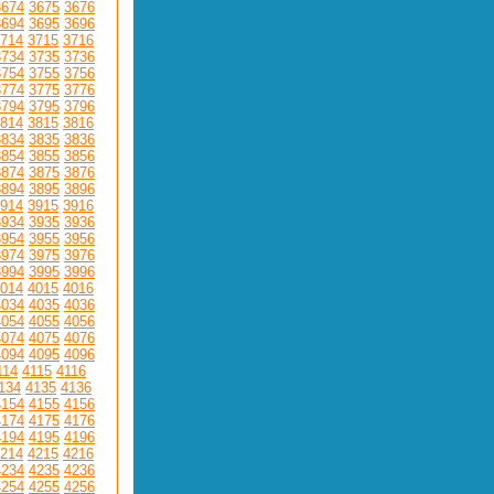
3674
3675
3676
3694
3695
3696
714
3715
3716
3734
3735
3736
3754
3755
3756
3774
3775
3776
3794
3795
3796
814
3815
3816
3834
3835
3836
3854
3855
3856
3874
3875
3876
3894
3895
3896
914
3915
3916
3934
3935
3936
3954
3955
3956
3974
3975
3976
3994
3995
3996
014
4015
4016
4034
4035
4036
4054
4055
4056
4074
4075
4076
4094
4095
4096
114
4115
4116
134
4135
4136
4154
4155
4156
4174
4175
4176
4194
4195
4196
214
4215
4216
4234
4235
4236
4254
4255
4256