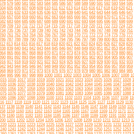
578
579
580
581
582
583
584
585
586
587
588
589
590
591
592
593
594
595
604
605
606
607
608
609
610
611
612
613
614
615
616
617
618
619
620
621
630
631
632
633
634
635
636
637
638
639
640
641
642
643
644
645
646
647
656
657
658
659
660
661
662
663
664
665
666
667
668
669
670
671
672
673
682
683
684
685
686
687
688
689
690
691
692
693
694
695
696
697
698
699
708
709
710
711
712
713
714
715
716
717
718
719
720
721
722
723
724
725
734
735
736
737
738
739
740
741
742
743
744
745
746
747
748
749
750
751
760
761
762
763
764
765
766
767
768
769
770
771
772
773
774
775
776
777
786
787
788
789
790
791
792
793
794
795
796
797
798
799
800
801
802
803
812
813
814
815
816
817
818
819
820
821
822
823
824
825
826
827
828
829
838
839
840
841
842
843
844
845
846
847
848
849
850
851
852
853
854
855
864
865
866
867
868
869
870
871
872
873
874
875
876
877
878
879
880
881
890
891
892
893
894
895
896
897
898
899
900
901
902
903
904
905
906
907
916
917
918
919
920
921
922
923
924
925
926
927
928
929
930
931
932
933
942
943
944
945
946
947
948
949
950
951
952
953
954
955
956
957
958
959
968
969
970
971
972
973
974
975
976
977
978
979
980
981
982
983
984
985
994
995
996
997
998
999
1000
1001
1002
1003
1004
1005
1006
1007
1008
1
1015
1016
1017
1018
1019
1020
1021
1022
1023
1024
1025
1026
1027
1028
1035
1036
1037
1038
1039
1040
1041
1042
1043
1044
1045
1046
1047
1048
1055
1056
1057
1058
1059
1060
1061
1062
1063
1064
1065
1066
1067
1068
1075
1076
1077
1078
1079
1080
1081
1082
1083
1084
1085
1086
1087
1088
1095
1096
1097
1098
1099
1100
1101
1102
1103
1104
1105
1106
1107
1108
11
116
1117
1118
1119
1120
1121
1122
1123
1124
1125
1126
1127
1128
1129
1130
137
1138
1139
1140
1141
1142
1143
1144
1145
1146
1147
1148
1149
1150
115
158
1159
1160
1161
1162
1163
1164
1165
1166
1167
1168
1169
1170
1171
117
179
1180
1181
1182
1183
1184
1185
1186
1187
1188
1189
1190
1191
1192
119
200
1201
1202
1203
1204
1205
1206
1207
1208
1209
1210
1211
1212
1213
1
1220
1221
1222
1223
1224
1225
1226
1227
1228
1229
1230
1231
1232
1233
1240
1241
1242
1243
1244
1245
1246
1247
1248
1249
1250
1251
1252
1253
1260
1261
1262
1263
1264
1265
1266
1267
1268
1269
1270
1271
1272
1273