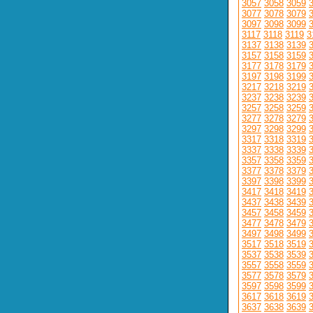
3057
3058
3059
3077
3078
3079
3097
3098
3099
3117
3118
3119
3
3137
3138
3139
3157
3158
3159
3177
3178
3179
3197
3198
3199
3217
3218
3219
3237
3238
3239
3257
3258
3259
3277
3278
3279
3297
3298
3299
3317
3318
3319
3337
3338
3339
3357
3358
3359
3377
3378
3379
3397
3398
3399
3417
3418
3419
3437
3438
3439
3457
3458
3459
3477
3478
3479
3497
3498
3499
3517
3518
3519
3537
3538
3539
3557
3558
3559
3577
3578
3579
3597
3598
3599
3617
3618
3619
3637
3638
3639