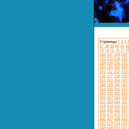
Страницы
1
2
3
37
38
39
40
41
4
73
74
75
76
77
7
106
107
108
109
132
133
134
135
158
159
160
161
184
185
186
187
210
211
212
213
236
237
238
239
262
263
264
265
288
289
290
291
314
315
316
317
340
341
342
343
366
367
368
369
392
393
394
395
418
419
420
421
444
445
446
447
470
471
472
473
496
497
498
499
522
523
524
525
548
549
550
551