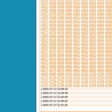
4317
4318
4319
4320
4321
4322
4323
4324
4325
4337
4338
4339
4340
4341
4342
4343
4344
4345
4357
4358
4359
4360
4361
4362
4363
4364
4365
4377
4378
4379
4380
4381
4382
4383
4384
4385
4397
4398
4399
4400
4401
4402
4403
4404
4405
4417
4418
4419
4420
4421
4422
4423
4424
4425
4437
4438
4439
4440
4441
4442
4443
4444
4445
4457
4458
4459
4460
4461
4462
4463
4464
4465
4477
4478
4479
4480
4481
4482
4483
4484
4485
4497
4498
4499
4500
4501
4502
4503
4504
4505
4517
4518
4519
4520
4521
4522
4523
4524
4525
4537
4538
4539
4540
4541
4542
4543
4544
4545
4557
4558
4559
4560
4561
4562
4563
4564
4565
4577
4578
4579
4580
4581
4582
4583
4584
4585
4597
4598
4599
4600
4601
4602
4603
4604
4605
4617
4618
4619
4620
4621
4622
4623
4624
4625
4637
4638
4639
4640
4641
4642
4643
4644
4645
4657
4658
4659
4660
4661
4662
4663
4664
4665
4677
4678
4679
4680
4681
4682
4683
4684
4685
4697
4698
4699
4700
4701
4702
4703
4704
4705
4717
4718
4719
4720
4721
4722
4723
4724
4725
4737
4738
4739
4740
4741
4742
4743
4744
4745
4757
4758
4759
4760
4761
4762
4763
4764
4765
|
2025-07-17 13:09:15
|
2025-07-17 12:44:39
|
2025-07-17 11:50:49
|
2025-07-17 11:48:22
|
2025-07-17 11:31:25