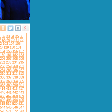
1
32
33
34
35
36
7
68
69
70
71
72
2
103
104
105
28
129
130
131
154
155
156
157
180
181
182
183
206
207
208
209
232
233
234
235
258
259
260
261
284
285
286
287
310
311
312
313
336
337
338
339
362
363
364
365
388
389
390
391
414
415
416
417
440
441
442
443
466
467
468
469
492
493
494
495
518
519
520
521
544
545
546
547
570
571
572
573