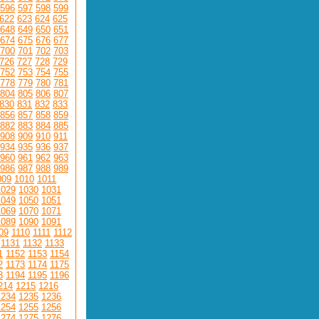
596
597
598
599
622
623
624
625
648
649
650
651
674
675
676
677
700
701
702
703
726
727
728
729
752
753
754
755
778
779
780
781
804
805
806
807
830
831
832
833
856
857
858
859
882
883
884
885
908
909
910
911
934
935
936
937
960
961
962
963
986
987
988
989
009
1010
1011
1029
1030
1031
1049
1050
1051
1069
1070
1071
1089
1090
1091
09
1110
1111
1112
1131
1132
1133
1
1152
1153
1154
2
1173
1174
1175
3
1194
1195
1196
214
1215
1216
1234
1235
1236
1254
1255
1256
1274
1275
1276