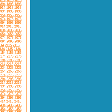
1874
1875
1876
1894
1895
1896
914
1915
1916
1934
1935
1936
1954
1955
1956
1974
1975
1976
1994
1995
1996
014
2015
2016
2034
2035
2036
2054
2055
2056
2074
2075
2076
2094
2095
2096
114
2115
2116
134
2135
2136
2154
2155
2156
2174
2175
2176
2194
2195
2196
214
2215
2216
2234
2235
2236
2254
2255
2256
2274
2275
2276
2294
2295
2296
314
2315
2316
2334
2335
2336
2354
2355
2356
2374
2375
2376
2394
2395
2396
414
2415
2416
2434
2435
2436
2454
2455
2456