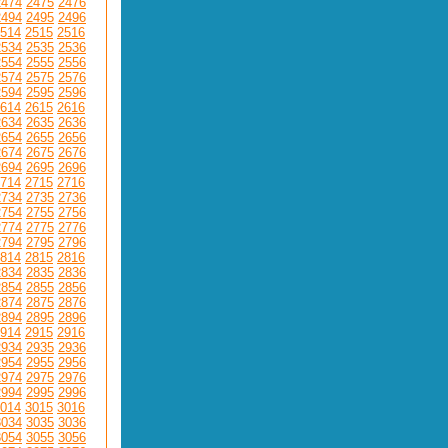
2474
2475
2476
2494
2495
2496
514
2515
2516
2534
2535
2536
2554
2555
2556
2574
2575
2576
2594
2595
2596
614
2615
2616
2634
2635
2636
2654
2655
2656
2674
2675
2676
2694
2695
2696
714
2715
2716
2734
2735
2736
2754
2755
2756
2774
2775
2776
2794
2795
2796
814
2815
2816
2834
2835
2836
2854
2855
2856
2874
2875
2876
2894
2895
2896
914
2915
2916
2934
2935
2936
2954
2955
2956
2974
2975
2976
2994
2995
2996
014
3015
3016
3034
3035
3036
3054
3055
3056