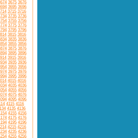
3674
3675
3676
3694
3695
3696
714
3715
3716
3734
3735
3736
3754
3755
3756
3774
3775
3776
3794
3795
3796
814
3815
3816
3834
3835
3836
3854
3855
3856
3874
3875
3876
3894
3895
3896
914
3915
3916
3934
3935
3936
3954
3955
3956
3974
3975
3976
3994
3995
3996
014
4015
4016
4034
4035
4036
4054
4055
4056
4074
4075
4076
4094
4095
4096
114
4115
4116
134
4135
4136
4154
4155
4156
4174
4175
4176
4194
4195
4196
214
4215
4216
4234
4235
4236
4254
4255
4256