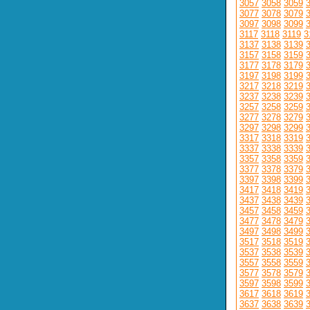
3057
3058
3059
3077
3078
3079
3097
3098
3099
3117
3118
3119
3
3137
3138
3139
3157
3158
3159
3177
3178
3179
3197
3198
3199
3217
3218
3219
3237
3238
3239
3257
3258
3259
3277
3278
3279
3297
3298
3299
3317
3318
3319
3337
3338
3339
3357
3358
3359
3377
3378
3379
3397
3398
3399
3417
3418
3419
3437
3438
3439
3457
3458
3459
3477
3478
3479
3497
3498
3499
3517
3518
3519
3537
3538
3539
3557
3558
3559
3577
3578
3579
3597
3598
3599
3617
3618
3619
3637
3638
3639