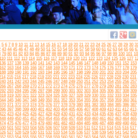
4
5
6
7
8
9
10
11
12
13
14
15
16
17
18
19
20
21
22
23
24
25
26
27
28
29
30
3
2
43
44
45
46
47
48
49
50
51
52
53
54
55
56
57
58
59
60
61
62
63
64
65
66
6
8
79
80
81
82
83
84
85
86
87
88
89
90
91
92
93
94
95
96
97
98
99
100
101
10
110
111
112
113
114
115
116
117
118
119
120
121
122
123
124
125
126
127
1
136
137
138
139
140
141
142
143
144
145
146
147
148
149
150
151
152
153
162
163
164
165
166
167
168
169
170
171
172
173
174
175
176
177
178
179
188
189
190
191
192
193
194
195
196
197
198
199
200
201
202
203
204
205
214
215
216
217
218
219
220
221
222
223
224
225
226
227
228
229
230
231
240
241
242
243
244
245
246
247
248
249
250
251
252
253
254
255
256
257
266
267
268
269
270
271
272
273
274
275
276
277
278
279
280
281
282
283
292
293
294
295
296
297
298
299
300
301
302
303
304
305
306
307
308
309
318
319
320
321
322
323
324
325
326
327
328
329
330
331
332
333
334
335
344
345
346
347
348
349
350
351
352
353
354
355
356
357
358
359
360
361
370
371
372
373
374
375
376
377
378
379
380
381
382
383
384
385
386
387
396
397
398
399
400
401
402
403
404
405
406
407
408
409
410
411
412
413
422
423
424
425
426
427
428
429
430
431
432
433
434
435
436
437
438
439
448
449
450
451
452
453
454
455
456
457
458
459
460
461
462
463
464
465
474
475
476
477
478
479
480
481
482
483
484
485
486
487
488
489
490
491
500
501
502
503
504
505
506
507
508
509
510
511
512
513
514
515
516
517
526
527
528
529
530
531
532
533
534
535
536
537
538
539
540
541
542
543
552
553
554
555
556
557
558
559
560
561
562
563
564
565
566
567
568
569