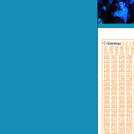
Страницы
1
2
3
37
38
39
40
41
4
73
74
75
76
77
7
106
107
108
109
132
133
134
135
158
159
160
161
184
185
186
187
210
211
212
213
236
237
238
239
262
263
264
265
288
289
290
291
314
315
316
317
340
341
342
343
366
367
368
369
392
393
394
395
418
419
420
421
444
445
446
447
470
471
472
473
496
497
498
499
522
523
524
525
548
549
550
551