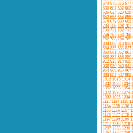
574
575
576
577
600
601
602
603
626
627
628
629
652
653
654
655
678
679
680
681
704
705
706
707
730
731
732
733
756
757
758
759
782
783
784
785
808
809
810
811
834
835
836
837
860
861
862
863
886
887
888
889
912
913
914
915
938
939
940
941
964
965
966
967
990
991
992
993
1012
1013
1014
1032
1033
1034
1052
1053
1054
1072
1073
1074
1092
1093
1094
1113
1114
1115
1
1134
1135
1136
1
1155
1156
1157
1
1176
1177
1178
1
1197
1198
1199
1
1217
1218
1219
1237
1238
1239
1257
1258
1259