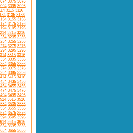
3074
3075
3076
3094
3095
3096
114
3115
3116
134
3135
3136
3154
3155
3156
3174
3175
3176
3194
3195
3196
214
3215
3216
3234
3235
3236
3254
3255
3256
3274
3275
3276
3294
3295
3296
314
3315
3316
3334
3335
3336
3354
3355
3356
3374
3375
3376
3394
3395
3396
414
3415
3416
3434
3435
3436
3454
3455
3456
3474
3475
3476
3494
3495
3496
514
3515
3516
3534
3535
3536
3554
3555
3556
3574
3575
3576
3594
3595
3596
614
3615
3616
3634
3635
3636
3654
3655
3656