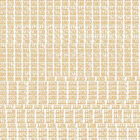
578
579
580
581
582
583
584
585
586
587
588
589
590
591
592
593
594
595
604
605
606
607
608
609
610
611
612
613
614
615
616
617
618
619
620
621
630
631
632
633
634
635
636
637
638
639
640
641
642
643
644
645
646
647
656
657
658
659
660
661
662
663
664
665
666
667
668
669
670
671
672
673
682
683
684
685
686
687
688
689
690
691
692
693
694
695
696
697
698
699
708
709
710
711
712
713
714
715
716
717
718
719
720
721
722
723
724
725
734
735
736
737
738
739
740
741
742
743
744
745
746
747
748
749
750
751
760
761
762
763
764
765
766
767
768
769
770
771
772
773
774
775
776
777
786
787
788
789
790
791
792
793
794
795
796
797
798
799
800
801
802
803
812
813
814
815
816
817
818
819
820
821
822
823
824
825
826
827
828
829
838
839
840
841
842
843
844
845
846
847
848
849
850
851
852
853
854
855
864
865
866
867
868
869
870
871
872
873
874
875
876
877
878
879
880
881
890
891
892
893
894
895
896
897
898
899
900
901
902
903
904
905
906
907
916
917
918
919
920
921
922
923
924
925
926
927
928
929
930
931
932
933
942
943
944
945
946
947
948
949
950
951
952
953
954
955
956
957
958
959
968
969
970
971
972
973
974
975
976
977
978
979
980
981
982
983
984
985
994
995
996
997
998
999
1000
1001
1002
1003
1004
1005
1006
1007
1008
1
1015
1016
1017
1018
1019
1020
1021
1022
1023
1024
1025
1026
1027
1028
1035
1036
1037
1038
1039
1040
1041
1042
1043
1044
1045
1046
1047
1048
1055
1056
1057
1058
1059
1060
1061
1062
1063
1064
1065
1066
1067
1068
1075
1076
1077
1078
1079
1080
1081
1082
1083
1084
1085
1086
1087
1088
1095
1096
1097
1098
1099
1100
1101
1102
1103
1104
1105
1106
1107
1108
11
116
1117
1118
1119
1120
1121
1122
1123
1124
1125
1126
1127
1128
1129
1130
137
1138
1139
1140
1141
1142
1143
1144
1145
1146
1147
1148
1149
1150
115
158
1159
1160
1161
1162
1163
1164
1165
1166
1167
1168
1169
1170
1171
117
179
1180
1181
1182
1183
1184
1185
1186
1187
1188
1189
1190
1191
1192
119
200
1201
1202
1203
1204
1205
1206
1207
1208
1209
1210
1211
1212
1213
1
1220
1221
1222
1223
1224
1225
1226
1227
1228
1229
1230
1231
1232
1233
1240
1241
1242
1243
1244
1245
1246
1247
1248
1249
1250
1251
1252
1253
1260
1261
1262
1263
1264
1265
1266
1267
1268
1269
1270
1271
1272
1273