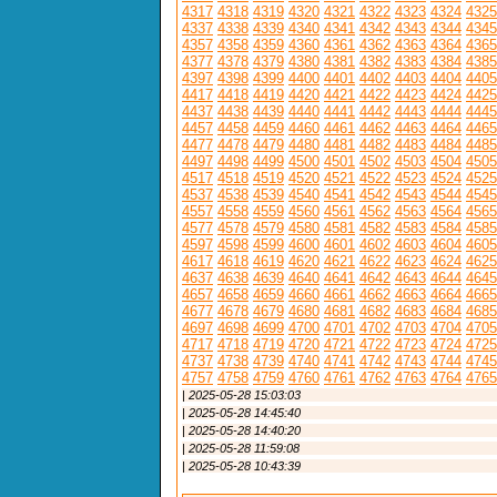
4317
4318
4319
4320
4321
4322
4323
4324
4325
4337
4338
4339
4340
4341
4342
4343
4344
4345
4357
4358
4359
4360
4361
4362
4363
4364
4365
4377
4378
4379
4380
4381
4382
4383
4384
4385
4397
4398
4399
4400
4401
4402
4403
4404
4405
4417
4418
4419
4420
4421
4422
4423
4424
4425
4437
4438
4439
4440
4441
4442
4443
4444
4445
4457
4458
4459
4460
4461
4462
4463
4464
4465
4477
4478
4479
4480
4481
4482
4483
4484
4485
4497
4498
4499
4500
4501
4502
4503
4504
4505
4517
4518
4519
4520
4521
4522
4523
4524
4525
4537
4538
4539
4540
4541
4542
4543
4544
4545
4557
4558
4559
4560
4561
4562
4563
4564
4565
4577
4578
4579
4580
4581
4582
4583
4584
4585
4597
4598
4599
4600
4601
4602
4603
4604
4605
4617
4618
4619
4620
4621
4622
4623
4624
4625
4637
4638
4639
4640
4641
4642
4643
4644
4645
4657
4658
4659
4660
4661
4662
4663
4664
4665
4677
4678
4679
4680
4681
4682
4683
4684
4685
4697
4698
4699
4700
4701
4702
4703
4704
4705
4717
4718
4719
4720
4721
4722
4723
4724
4725
4737
4738
4739
4740
4741
4742
4743
4744
4745
4757
4758
4759
4760
4761
4762
4763
4764
4765
|
2025-05-28 15:03:03
|
2025-05-28 14:45:40
|
2025-05-28 14:40:20
|
2025-05-28 11:59:08
|
2025-05-28 10:43:39