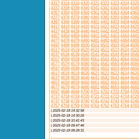
4317
4318
4319
4320
4321
4322
4323
4324
4325
4337
4338
4339
4340
4341
4342
4343
4344
4345
4357
4358
4359
4360
4361
4362
4363
4364
4365
4377
4378
4379
4380
4381
4382
4383
4384
4385
4397
4398
4399
4400
4401
4402
4403
4404
4405
4417
4418
4419
4420
4421
4422
4423
4424
4425
4437
4438
4439
4440
4441
4442
4443
4444
4445
4457
4458
4459
4460
4461
4462
4463
4464
4465
4477
4478
4479
4480
4481
4482
4483
4484
4485
4497
4498
4499
4500
4501
4502
4503
4504
4505
4517
4518
4519
4520
4521
4522
4523
4524
4525
4537
4538
4539
4540
4541
4542
4543
4544
4545
4557
4558
4559
4560
4561
4562
4563
4564
4565
4577
4578
4579
4580
4581
4582
4583
4584
4585
4597
4598
4599
4600
4601
4602
4603
4604
4605
4617
4618
4619
4620
4621
4622
4623
4624
4625
4637
4638
4639
4640
4641
4642
4643
4644
4645
4657
4658
4659
4660
4661
4662
4663
4664
4665
4677
4678
4679
4680
4681
4682
4683
4684
4685
4697
4698
4699
4700
4701
4702
4703
4704
4705
4717
4718
4719
4720
4721
4722
4723
4724
4725
4737
4738
4739
4740
4741
4742
4743
4744
4745
4757
4758
4759
4760
4761
4762
4763
4764
4765
|
2025-02-18 14:32:58
|
2025-02-18 14:30:26
|
2025-02-18 10:41:43
|
2025-02-18 09:47:46
|
2025-02-18 08:28:31