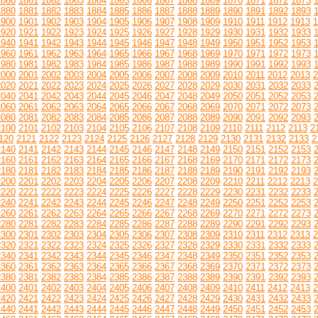
1860
1861
1862
1863
1864
1865
1866
1867
1868
1869
1870
1871
1872
1873
1880
1881
1882
1883
1884
1885
1886
1887
1888
1889
1890
1891
1892
1893
1900
1901
1902
1903
1904
1905
1906
1907
1908
1909
1910
1911
1912
1913
1
1920
1921
1922
1923
1924
1925
1926
1927
1928
1929
1930
1931
1932
1933
1940
1941
1942
1943
1944
1945
1946
1947
1948
1949
1950
1951
1952
1953
1960
1961
1962
1963
1964
1965
1966
1967
1968
1969
1970
1971
1972
1973
1980
1981
1982
1983
1984
1985
1986
1987
1988
1989
1990
1991
1992
1993
2000
2001
2002
2003
2004
2005
2006
2007
2008
2009
2010
2011
2012
2013
2
2020
2021
2022
2023
2024
2025
2026
2027
2028
2029
2030
2031
2032
2033
2040
2041
2042
2043
2044
2045
2046
2047
2048
2049
2050
2051
2052
2053
2060
2061
2062
2063
2064
2065
2066
2067
2068
2069
2070
2071
2072
2073
2080
2081
2082
2083
2084
2085
2086
2087
2088
2089
2090
2091
2092
2093
2100
2101
2102
2103
2104
2105
2106
2107
2108
2109
2110
2111
2112
2113
2
120
2121
2122
2123
2124
2125
2126
2127
2128
2129
2130
2131
2132
2133
2
2140
2141
2142
2143
2144
2145
2146
2147
2148
2149
2150
2151
2152
2153
2160
2161
2162
2163
2164
2165
2166
2167
2168
2169
2170
2171
2172
2173
2180
2181
2182
2183
2184
2185
2186
2187
2188
2189
2190
2191
2192
2193
2200
2201
2202
2203
2204
2205
2206
2207
2208
2209
2210
2211
2212
2213
2
2220
2221
2222
2223
2224
2225
2226
2227
2228
2229
2230
2231
2232
2233
2240
2241
2242
2243
2244
2245
2246
2247
2248
2249
2250
2251
2252
2253
2260
2261
2262
2263
2264
2265
2266
2267
2268
2269
2270
2271
2272
2273
2280
2281
2282
2283
2284
2285
2286
2287
2288
2289
2290
2291
2292
2293
2300
2301
2302
2303
2304
2305
2306
2307
2308
2309
2310
2311
2312
2313
2
2320
2321
2322
2323
2324
2325
2326
2327
2328
2329
2330
2331
2332
2333
2340
2341
2342
2343
2344
2345
2346
2347
2348
2349
2350
2351
2352
2353
2360
2361
2362
2363
2364
2365
2366
2367
2368
2369
2370
2371
2372
2373
2380
2381
2382
2383
2384
2385
2386
2387
2388
2389
2390
2391
2392
2393
2400
2401
2402
2403
2404
2405
2406
2407
2408
2409
2410
2411
2412
2413
2
2420
2421
2422
2423
2424
2425
2426
2427
2428
2429
2430
2431
2432
2433
2440
2441
2442
2443
2444
2445
2446
2447
2448
2449
2450
2451
2452
2453