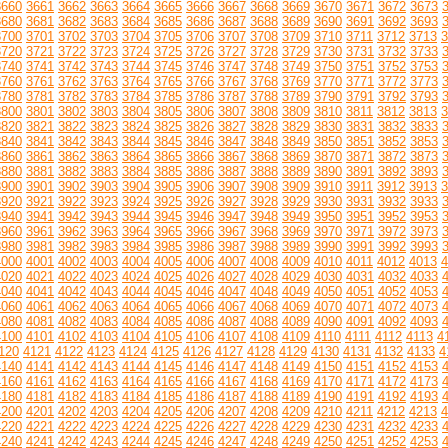
3660
3661
3662
3663
3664
3665
3666
3667
3668
3669
3670
3671
3672
3673
3680
3681
3682
3683
3684
3685
3686
3687
3688
3689
3690
3691
3692
3693
3700
3701
3702
3703
3704
3705
3706
3707
3708
3709
3710
3711
3712
3713
3
3720
3721
3722
3723
3724
3725
3726
3727
3728
3729
3730
3731
3732
3733
3740
3741
3742
3743
3744
3745
3746
3747
3748
3749
3750
3751
3752
3753
3760
3761
3762
3763
3764
3765
3766
3767
3768
3769
3770
3771
3772
3773
3780
3781
3782
3783
3784
3785
3786
3787
3788
3789
3790
3791
3792
3793
3800
3801
3802
3803
3804
3805
3806
3807
3808
3809
3810
3811
3812
3813
3
3820
3821
3822
3823
3824
3825
3826
3827
3828
3829
3830
3831
3832
3833
3840
3841
3842
3843
3844
3845
3846
3847
3848
3849
3850
3851
3852
3853
3860
3861
3862
3863
3864
3865
3866
3867
3868
3869
3870
3871
3872
3873
3880
3881
3882
3883
3884
3885
3886
3887
3888
3889
3890
3891
3892
3893
3900
3901
3902
3903
3904
3905
3906
3907
3908
3909
3910
3911
3912
3913
3
3920
3921
3922
3923
3924
3925
3926
3927
3928
3929
3930
3931
3932
3933
3940
3941
3942
3943
3944
3945
3946
3947
3948
3949
3950
3951
3952
3953
3960
3961
3962
3963
3964
3965
3966
3967
3968
3969
3970
3971
3972
3973
3980
3981
3982
3983
3984
3985
3986
3987
3988
3989
3990
3991
3992
3993
4000
4001
4002
4003
4004
4005
4006
4007
4008
4009
4010
4011
4012
4013
4
4020
4021
4022
4023
4024
4025
4026
4027
4028
4029
4030
4031
4032
4033
4040
4041
4042
4043
4044
4045
4046
4047
4048
4049
4050
4051
4052
4053
4060
4061
4062
4063
4064
4065
4066
4067
4068
4069
4070
4071
4072
4073
4080
4081
4082
4083
4084
4085
4086
4087
4088
4089
4090
4091
4092
4093
4100
4101
4102
4103
4104
4105
4106
4107
4108
4109
4110
4111
4112
4113
4
120
4121
4122
4123
4124
4125
4126
4127
4128
4129
4130
4131
4132
4133
4
4140
4141
4142
4143
4144
4145
4146
4147
4148
4149
4150
4151
4152
4153
4160
4161
4162
4163
4164
4165
4166
4167
4168
4169
4170
4171
4172
4173
4180
4181
4182
4183
4184
4185
4186
4187
4188
4189
4190
4191
4192
4193
4200
4201
4202
4203
4204
4205
4206
4207
4208
4209
4210
4211
4212
4213
4
4220
4221
4222
4223
4224
4225
4226
4227
4228
4229
4230
4231
4232
4233
4240
4241
4242
4243
4244
4245
4246
4247
4248
4249
4250
4251
4252
4253