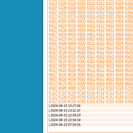
4317
4318
4319
4320
4321
4322
4323
4324
4325
4337
4338
4339
4340
4341
4342
4343
4344
4345
4357
4358
4359
4360
4361
4362
4363
4364
4365
4377
4378
4379
4380
4381
4382
4383
4384
4385
4397
4398
4399
4400
4401
4402
4403
4404
4405
4417
4418
4419
4420
4421
4422
4423
4424
4425
4437
4438
4439
4440
4441
4442
4443
4444
4445
4457
4458
4459
4460
4461
4462
4463
4464
4465
4477
4478
4479
4480
4481
4482
4483
4484
4485
4497
4498
4499
4500
4501
4502
4503
4504
4505
4517
4518
4519
4520
4521
4522
4523
4524
4525
4537
4538
4539
4540
4541
4542
4543
4544
4545
4557
4558
4559
4560
4561
4562
4563
4564
4565
4577
4578
4579
4580
4581
4582
4583
4584
4585
4597
4598
4599
4600
4601
4602
4603
4604
4605
4617
4618
4619
4620
4621
4622
4623
4624
4625
4637
4638
4639
4640
4641
4642
4643
4644
4645
4657
4658
4659
4660
4661
4662
4663
4664
4665
4677
4678
4679
4680
4681
4682
4683
4684
4685
4697
4698
4699
4700
4701
4702
4703
4704
4705
4717
4718
4719
4720
4721
4722
4723
4724
4725
4737
4738
4739
4740
4741
4742
4743
4744
4745
4757
4758
4759
4760
4761
4762
4763
4764
4765
|
2024-08-15 15:27:06
|
2024-08-15 13:11:10
|
2024-08-15 12:56:53
|
2024-08-15 10:54:34
|
2024-08-15 07:55:55