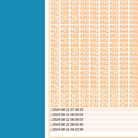
4317
4318
4319
4320
4321
4322
4323
4324
4325
4337
4338
4339
4340
4341
4342
4343
4344
4345
4357
4358
4359
4360
4361
4362
4363
4364
4365
4377
4378
4379
4380
4381
4382
4383
4384
4385
4397
4398
4399
4400
4401
4402
4403
4404
4405
4417
4418
4419
4420
4421
4422
4423
4424
4425
4437
4438
4439
4440
4441
4442
4443
4444
4445
4457
4458
4459
4460
4461
4462
4463
4464
4465
4477
4478
4479
4480
4481
4482
4483
4484
4485
4497
4498
4499
4500
4501
4502
4503
4504
4505
4517
4518
4519
4520
4521
4522
4523
4524
4525
4537
4538
4539
4540
4541
4542
4543
4544
4545
4557
4558
4559
4560
4561
4562
4563
4564
4565
4577
4578
4579
4580
4581
4582
4583
4584
4585
4597
4598
4599
4600
4601
4602
4603
4604
4605
4617
4618
4619
4620
4621
4622
4623
4624
4625
4637
4638
4639
4640
4641
4642
4643
4644
4645
4657
4658
4659
4660
4661
4662
4663
4664
4665
4677
4678
4679
4680
4681
4682
4683
4684
4685
4697
4698
4699
4700
4701
4702
4703
4704
4705
4717
4718
4719
4720
4721
4722
4723
4724
4725
4737
4738
4739
4740
4741
4742
4743
4744
4745
4757
4758
4759
4760
4761
4762
4763
4764
4765
|
2024-08-11 07:34:33
|
2024-08-11 06:09:04
|
2024-08-11 06:09:03
|
2024-08-11 06:02:45
|
2024-08-11 04:10:58