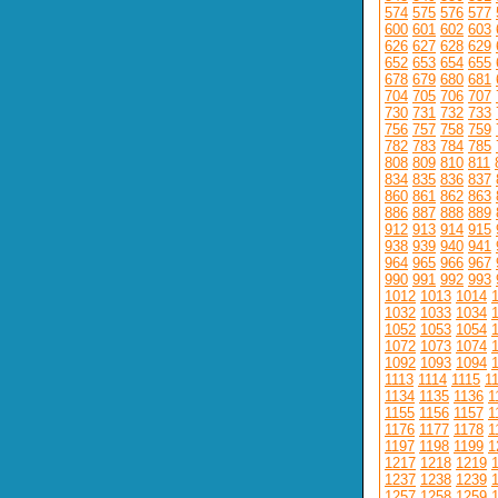
574
575
576
577
600
601
602
603
626
627
628
629
652
653
654
655
678
679
680
681
704
705
706
707
730
731
732
733
756
757
758
759
782
783
784
785
808
809
810
811
834
835
836
837
860
861
862
863
886
887
888
889
912
913
914
915
938
939
940
941
964
965
966
967
990
991
992
993
1012
1013
1014
1032
1033
1034
1052
1053
1054
1072
1073
1074
1092
1093
1094
1113
1114
1115
1
1134
1135
1136
1
1155
1156
1157
1
1176
1177
1178
1
1197
1198
1199
1
1217
1218
1219
1237
1238
1239
1257
1258
1259