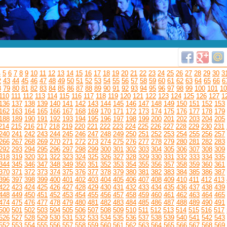
4
5
6
7
8
9
10
11
12
13
14
15
16
17
18
19
20
21
22
23
24
25
26
27
28
29
30
3
2
43
44
45
46
47
48
49
50
51
52
53
54
55
56
57
58
59
60
61
62
63
64
65
66
6
8
79
80
81
82
83
84
85
86
87
88
89
90
91
92
93
94
95
96
97
98
99
100
101
10
110
111
112
113
114
115
116
117
118
119
120
121
122
123
124
125
126
127
1
136
137
138
139
140
141
142
143
144
145
146
147
148
149
150
151
152
153
162
163
164
165
166
167
168
169
170
171
172
173
174
175
176
177
178
179
188
189
190
191
192
193
194
195
196
197
198
199
200
201
202
203
204
205
214
215
216
217
218
219
220
221
222
223
224
225
226
227
228
229
230
231
240
241
242
243
244
245
246
247
248
249
250
251
252
253
254
255
256
257
266
267
268
269
270
271
272
273
274
275
276
277
278
279
280
281
282
283
292
293
294
295
296
297
298
299
300
301
302
303
304
305
306
307
308
309
318
319
320
321
322
323
324
325
326
327
328
329
330
331
332
333
334
335
344
345
346
347
348
349
350
351
352
353
354
355
356
357
358
359
360
361
370
371
372
373
374
375
376
377
378
379
380
381
382
383
384
385
386
387
396
397
398
399
400
401
402
403
404
405
406
407
408
409
410
411
412
413
422
423
424
425
426
427
428
429
430
431
432
433
434
435
436
437
438
439
448
449
450
451
452
453
454
455
456
457
458
459
460
461
462
463
464
465
474
475
476
477
478
479
480
481
482
483
484
485
486
487
488
489
490
491
500
501
502
503
504
505
506
507
508
509
510
511
512
513
514
515
516
517
526
527
528
529
530
531
532
533
534
535
536
537
538
539
540
541
542
543
552
553
554
555
556
557
558
559
560
561
562
563
564
565
566
567
568
569