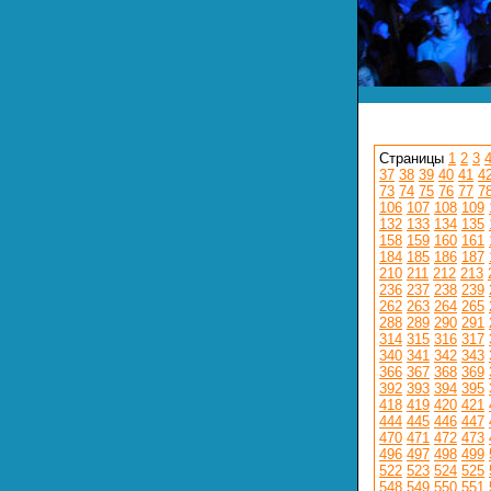
Страницы
1
2
3
37
38
39
40
41
4
73
74
75
76
77
7
106
107
108
109
132
133
134
135
158
159
160
161
184
185
186
187
210
211
212
213
236
237
238
239
262
263
264
265
288
289
290
291
314
315
316
317
340
341
342
343
366
367
368
369
392
393
394
395
418
419
420
421
444
445
446
447
470
471
472
473
496
497
498
499
522
523
524
525
548
549
550
551