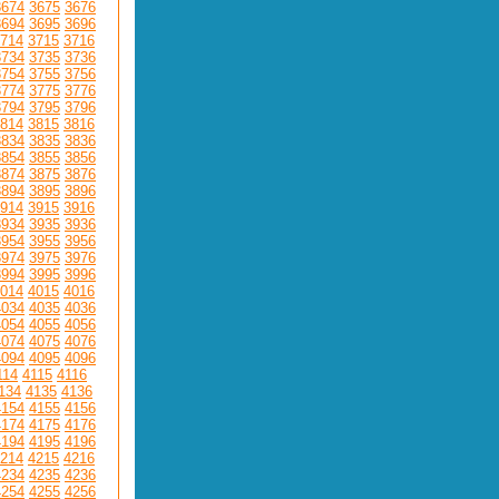
3674
3675
3676
3694
3695
3696
714
3715
3716
3734
3735
3736
3754
3755
3756
3774
3775
3776
3794
3795
3796
814
3815
3816
3834
3835
3836
3854
3855
3856
3874
3875
3876
3894
3895
3896
914
3915
3916
3934
3935
3936
3954
3955
3956
3974
3975
3976
3994
3995
3996
014
4015
4016
4034
4035
4036
4054
4055
4056
4074
4075
4076
4094
4095
4096
114
4115
4116
134
4135
4136
4154
4155
4156
4174
4175
4176
4194
4195
4196
214
4215
4216
4234
4235
4236
4254
4255
4256