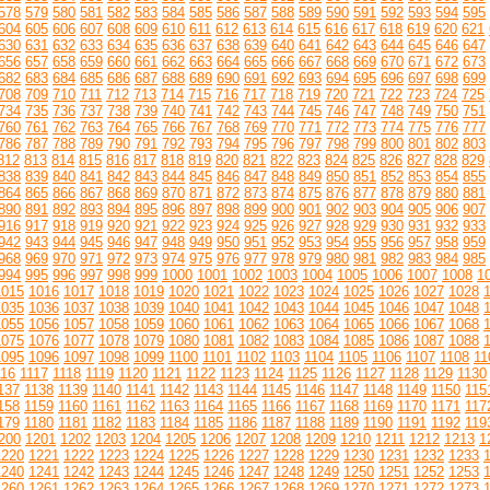
578
579
580
581
582
583
584
585
586
587
588
589
590
591
592
593
594
595
604
605
606
607
608
609
610
611
612
613
614
615
616
617
618
619
620
621
630
631
632
633
634
635
636
637
638
639
640
641
642
643
644
645
646
647
656
657
658
659
660
661
662
663
664
665
666
667
668
669
670
671
672
673
682
683
684
685
686
687
688
689
690
691
692
693
694
695
696
697
698
699
708
709
710
711
712
713
714
715
716
717
718
719
720
721
722
723
724
725
734
735
736
737
738
739
740
741
742
743
744
745
746
747
748
749
750
751
760
761
762
763
764
765
766
767
768
769
770
771
772
773
774
775
776
777
786
787
788
789
790
791
792
793
794
795
796
797
798
799
800
801
802
803
812
813
814
815
816
817
818
819
820
821
822
823
824
825
826
827
828
829
838
839
840
841
842
843
844
845
846
847
848
849
850
851
852
853
854
855
864
865
866
867
868
869
870
871
872
873
874
875
876
877
878
879
880
881
890
891
892
893
894
895
896
897
898
899
900
901
902
903
904
905
906
907
916
917
918
919
920
921
922
923
924
925
926
927
928
929
930
931
932
933
942
943
944
945
946
947
948
949
950
951
952
953
954
955
956
957
958
959
968
969
970
971
972
973
974
975
976
977
978
979
980
981
982
983
984
985
994
995
996
997
998
999
1000
1001
1002
1003
1004
1005
1006
1007
1008
1
1015
1016
1017
1018
1019
1020
1021
1022
1023
1024
1025
1026
1027
1028
1035
1036
1037
1038
1039
1040
1041
1042
1043
1044
1045
1046
1047
1048
1055
1056
1057
1058
1059
1060
1061
1062
1063
1064
1065
1066
1067
1068
1075
1076
1077
1078
1079
1080
1081
1082
1083
1084
1085
1086
1087
1088
1095
1096
1097
1098
1099
1100
1101
1102
1103
1104
1105
1106
1107
1108
11
116
1117
1118
1119
1120
1121
1122
1123
1124
1125
1126
1127
1128
1129
1130
137
1138
1139
1140
1141
1142
1143
1144
1145
1146
1147
1148
1149
1150
115
158
1159
1160
1161
1162
1163
1164
1165
1166
1167
1168
1169
1170
1171
117
179
1180
1181
1182
1183
1184
1185
1186
1187
1188
1189
1190
1191
1192
119
200
1201
1202
1203
1204
1205
1206
1207
1208
1209
1210
1211
1212
1213
1
1220
1221
1222
1223
1224
1225
1226
1227
1228
1229
1230
1231
1232
1233
1240
1241
1242
1243
1244
1245
1246
1247
1248
1249
1250
1251
1252
1253
1260
1261
1262
1263
1264
1265
1266
1267
1268
1269
1270
1271
1272
1273