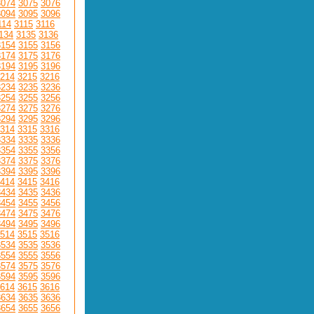
3074
3075
3076
3094
3095
3096
114
3115
3116
134
3135
3136
3154
3155
3156
3174
3175
3176
3194
3195
3196
214
3215
3216
3234
3235
3236
3254
3255
3256
3274
3275
3276
3294
3295
3296
314
3315
3316
3334
3335
3336
3354
3355
3356
3374
3375
3376
3394
3395
3396
414
3415
3416
3434
3435
3436
3454
3455
3456
3474
3475
3476
3494
3495
3496
514
3515
3516
3534
3535
3536
3554
3555
3556
3574
3575
3576
3594
3595
3596
614
3615
3616
3634
3635
3636
3654
3655
3656