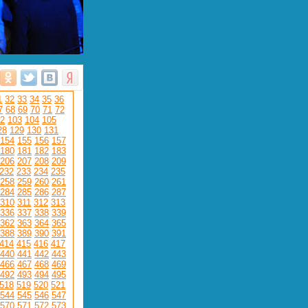
1
32
33
34
35
36
7
68
69
70
71
72
2
103
104
105
28
129
130
131
154
155
156
157
180
181
182
183
206
207
208
209
232
233
234
235
258
259
260
261
284
285
286
287
310
311
312
313
336
337
338
339
362
363
364
365
388
389
390
391
414
415
416
417
440
441
442
443
466
467
468
469
492
493
494
495
518
519
520
521
544
545
546
547
570
571
572
573