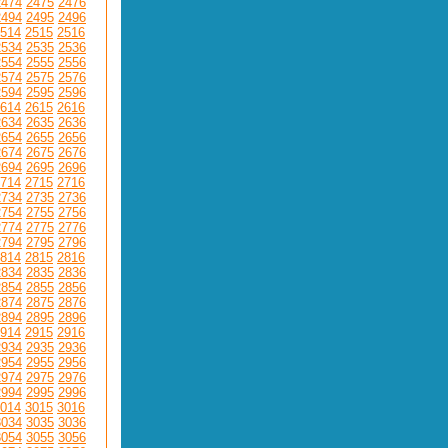
2474
2475
2476
2494
2495
2496
514
2515
2516
2534
2535
2536
2554
2555
2556
2574
2575
2576
2594
2595
2596
614
2615
2616
2634
2635
2636
2654
2655
2656
2674
2675
2676
2694
2695
2696
714
2715
2716
2734
2735
2736
2754
2755
2756
2774
2775
2776
2794
2795
2796
814
2815
2816
2834
2835
2836
2854
2855
2856
2874
2875
2876
2894
2895
2896
914
2915
2916
2934
2935
2936
2954
2955
2956
2974
2975
2976
2994
2995
2996
014
3015
3016
3034
3035
3036
3054
3055
3056