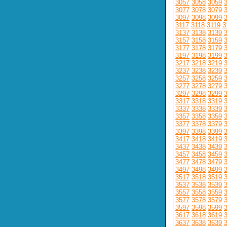
3057
3058
3059
3077
3078
3079
3097
3098
3099
3117
3118
3119
3
3137
3138
3139
3157
3158
3159
3177
3178
3179
3197
3198
3199
3217
3218
3219
3237
3238
3239
3257
3258
3259
3277
3278
3279
3297
3298
3299
3317
3318
3319
3337
3338
3339
3357
3358
3359
3377
3378
3379
3397
3398
3399
3417
3418
3419
3437
3438
3439
3457
3458
3459
3477
3478
3479
3497
3498
3499
3517
3518
3519
3537
3538
3539
3557
3558
3559
3577
3578
3579
3597
3598
3599
3617
3618
3619
3637
3638
3639