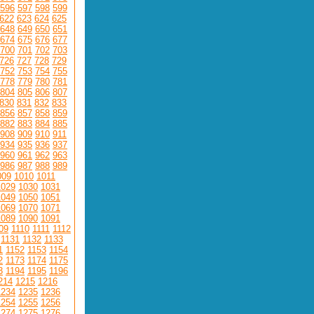
596
597
598
599
622
623
624
625
648
649
650
651
674
675
676
677
700
701
702
703
726
727
728
729
752
753
754
755
778
779
780
781
804
805
806
807
830
831
832
833
856
857
858
859
882
883
884
885
908
909
910
911
934
935
936
937
960
961
962
963
986
987
988
989
009
1010
1011
1029
1030
1031
1049
1050
1051
1069
1070
1071
1089
1090
1091
09
1110
1111
1112
1131
1132
1133
1
1152
1153
1154
2
1173
1174
1175
3
1194
1195
1196
214
1215
1216
1234
1235
1236
1254
1255
1256
1274
1275
1276