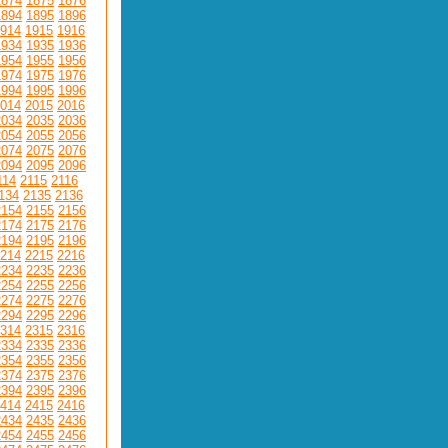
1874
1875
1876
1894
1895
1896
914
1915
1916
1934
1935
1936
1954
1955
1956
1974
1975
1976
1994
1995
1996
014
2015
2016
2034
2035
2036
2054
2055
2056
2074
2075
2076
2094
2095
2096
114
2115
2116
134
2135
2136
2154
2155
2156
2174
2175
2176
2194
2195
2196
214
2215
2216
2234
2235
2236
2254
2255
2256
2274
2275
2276
2294
2295
2296
314
2315
2316
2334
2335
2336
2354
2355
2356
2374
2375
2376
2394
2395
2396
414
2415
2416
2434
2435
2436
2454
2455
2456