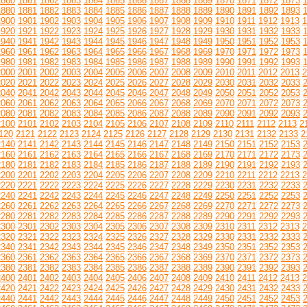
1860
1861
1862
1863
1864
1865
1866
1867
1868
1869
1870
1871
1872
1873
1880
1881
1882
1883
1884
1885
1886
1887
1888
1889
1890
1891
1892
1893
1900
1901
1902
1903
1904
1905
1906
1907
1908
1909
1910
1911
1912
1913
1
1920
1921
1922
1923
1924
1925
1926
1927
1928
1929
1930
1931
1932
1933
1940
1941
1942
1943
1944
1945
1946
1947
1948
1949
1950
1951
1952
1953
1960
1961
1962
1963
1964
1965
1966
1967
1968
1969
1970
1971
1972
1973
1980
1981
1982
1983
1984
1985
1986
1987
1988
1989
1990
1991
1992
1993
2000
2001
2002
2003
2004
2005
2006
2007
2008
2009
2010
2011
2012
2013
2
2020
2021
2022
2023
2024
2025
2026
2027
2028
2029
2030
2031
2032
2033
2040
2041
2042
2043
2044
2045
2046
2047
2048
2049
2050
2051
2052
2053
2060
2061
2062
2063
2064
2065
2066
2067
2068
2069
2070
2071
2072
2073
2080
2081
2082
2083
2084
2085
2086
2087
2088
2089
2090
2091
2092
2093
2100
2101
2102
2103
2104
2105
2106
2107
2108
2109
2110
2111
2112
2113
2
120
2121
2122
2123
2124
2125
2126
2127
2128
2129
2130
2131
2132
2133
2
2140
2141
2142
2143
2144
2145
2146
2147
2148
2149
2150
2151
2152
2153
2160
2161
2162
2163
2164
2165
2166
2167
2168
2169
2170
2171
2172
2173
2180
2181
2182
2183
2184
2185
2186
2187
2188
2189
2190
2191
2192
2193
2200
2201
2202
2203
2204
2205
2206
2207
2208
2209
2210
2211
2212
2213
2
2220
2221
2222
2223
2224
2225
2226
2227
2228
2229
2230
2231
2232
2233
2240
2241
2242
2243
2244
2245
2246
2247
2248
2249
2250
2251
2252
2253
2260
2261
2262
2263
2264
2265
2266
2267
2268
2269
2270
2271
2272
2273
2280
2281
2282
2283
2284
2285
2286
2287
2288
2289
2290
2291
2292
2293
2300
2301
2302
2303
2304
2305
2306
2307
2308
2309
2310
2311
2312
2313
2
2320
2321
2322
2323
2324
2325
2326
2327
2328
2329
2330
2331
2332
2333
2340
2341
2342
2343
2344
2345
2346
2347
2348
2349
2350
2351
2352
2353
2360
2361
2362
2363
2364
2365
2366
2367
2368
2369
2370
2371
2372
2373
2380
2381
2382
2383
2384
2385
2386
2387
2388
2389
2390
2391
2392
2393
2400
2401
2402
2403
2404
2405
2406
2407
2408
2409
2410
2411
2412
2413
2
2420
2421
2422
2423
2424
2425
2426
2427
2428
2429
2430
2431
2432
2433
2440
2441
2442
2443
2444
2445
2446
2447
2448
2449
2450
2451
2452
2453