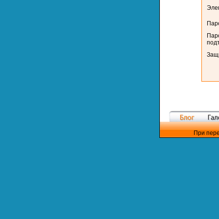
Эле
Пар
Пар
под
Защ
При пере