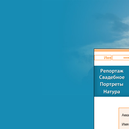
Акка
Имя