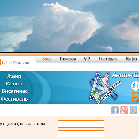
Войти
|
Регистрация
унт (логин) пользователя:
: