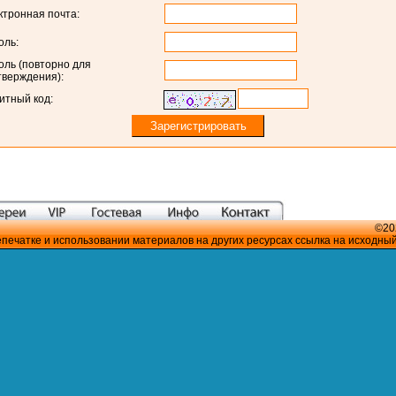
ктронная почта:
оль:
оль (повторно для
тверждения):
итный код:
©20
печатке и использовании материалов на других ресурсах ссылка на исходны