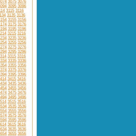
3074
3075
3076
3094
3095
3096
114
3115
3116
134
3135
3136
3154
3155
3156
3174
3175
3176
3194
3195
3196
214
3215
3216
3234
3235
3236
3254
3255
3256
3274
3275
3276
3294
3295
3296
314
3315
3316
3334
3335
3336
3354
3355
3356
3374
3375
3376
3394
3395
3396
414
3415
3416
3434
3435
3436
3454
3455
3456
3474
3475
3476
3494
3495
3496
514
3515
3516
3534
3535
3536
3554
3555
3556
3574
3575
3576
3594
3595
3596
614
3615
3616
3634
3635
3636
3654
3655
3656