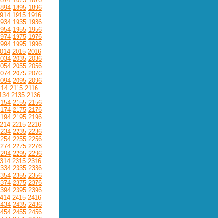
1874
1875
1876
1894
1895
1896
914
1915
1916
1934
1935
1936
1954
1955
1956
1974
1975
1976
1994
1995
1996
014
2015
2016
2034
2035
2036
2054
2055
2056
2074
2075
2076
2094
2095
2096
114
2115
2116
134
2135
2136
2154
2155
2156
2174
2175
2176
2194
2195
2196
214
2215
2216
2234
2235
2236
2254
2255
2256
2274
2275
2276
2294
2295
2296
314
2315
2316
2334
2335
2336
2354
2355
2356
2374
2375
2376
2394
2395
2396
414
2415
2416
2434
2435
2436
2454
2455
2456