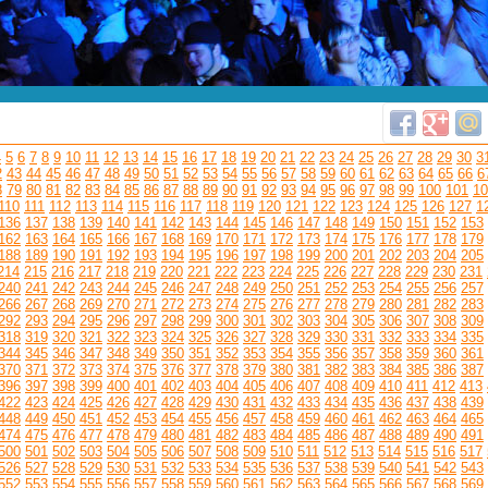
4
5
6
7
8
9
10
11
12
13
14
15
16
17
18
19
20
21
22
23
24
25
26
27
28
29
30
3
2
43
44
45
46
47
48
49
50
51
52
53
54
55
56
57
58
59
60
61
62
63
64
65
66
6
8
79
80
81
82
83
84
85
86
87
88
89
90
91
92
93
94
95
96
97
98
99
100
101
10
110
111
112
113
114
115
116
117
118
119
120
121
122
123
124
125
126
127
1
136
137
138
139
140
141
142
143
144
145
146
147
148
149
150
151
152
153
162
163
164
165
166
167
168
169
170
171
172
173
174
175
176
177
178
179
188
189
190
191
192
193
194
195
196
197
198
199
200
201
202
203
204
205
214
215
216
217
218
219
220
221
222
223
224
225
226
227
228
229
230
231
240
241
242
243
244
245
246
247
248
249
250
251
252
253
254
255
256
257
266
267
268
269
270
271
272
273
274
275
276
277
278
279
280
281
282
283
292
293
294
295
296
297
298
299
300
301
302
303
304
305
306
307
308
309
318
319
320
321
322
323
324
325
326
327
328
329
330
331
332
333
334
335
344
345
346
347
348
349
350
351
352
353
354
355
356
357
358
359
360
361
370
371
372
373
374
375
376
377
378
379
380
381
382
383
384
385
386
387
396
397
398
399
400
401
402
403
404
405
406
407
408
409
410
411
412
413
422
423
424
425
426
427
428
429
430
431
432
433
434
435
436
437
438
439
448
449
450
451
452
453
454
455
456
457
458
459
460
461
462
463
464
465
474
475
476
477
478
479
480
481
482
483
484
485
486
487
488
489
490
491
500
501
502
503
504
505
506
507
508
509
510
511
512
513
514
515
516
517
526
527
528
529
530
531
532
533
534
535
536
537
538
539
540
541
542
543
552
553
554
555
556
557
558
559
560
561
562
563
564
565
566
567
568
569