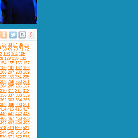
1
32
33
34
35
36
7
68
69
70
71
72
2
103
104
105
28
129
130
131
154
155
156
157
180
181
182
183
206
207
208
209
232
233
234
235
258
259
260
261
284
285
286
287
310
311
312
313
336
337
338
339
362
363
364
365
388
389
390
391
414
415
416
417
440
441
442
443
466
467
468
469
492
493
494
495
518
519
520
521
544
545
546
547
570
571
572
573