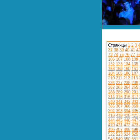
Страницы
1
2
3
37
38
39
40
41
4
73
74
75
76
77
7
106
107
108
109
132
133
134
135
158
159
160
161
184
185
186
187
210
211
212
213
236
237
238
239
262
263
264
265
288
289
290
291
314
315
316
317
340
341
342
343
366
367
368
369
392
393
394
395
418
419
420
421
444
445
446
447
470
471
472
473
496
497
498
499
522
523
524
525
548
549
550
551