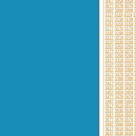
3057
3058
3059
3077
3078
3079
3097
3098
3099
3117
3118
3119
3
3137
3138
3139
3157
3158
3159
3177
3178
3179
3197
3198
3199
3217
3218
3219
3237
3238
3239
3257
3258
3259
3277
3278
3279
3297
3298
3299
3317
3318
3319
3337
3338
3339
3357
3358
3359
3377
3378
3379
3397
3398
3399
3417
3418
3419
3437
3438
3439
3457
3458
3459
3477
3478
3479
3497
3498
3499
3517
3518
3519
3537
3538
3539
3557
3558
3559
3577
3578
3579
3597
3598
3599
3617
3618
3619
3637
3638
3639