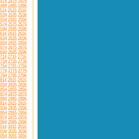
2474
2475
2476
2494
2495
2496
514
2515
2516
2534
2535
2536
2554
2555
2556
2574
2575
2576
2594
2595
2596
614
2615
2616
2634
2635
2636
2654
2655
2656
2674
2675
2676
2694
2695
2696
714
2715
2716
2734
2735
2736
2754
2755
2756
2774
2775
2776
2794
2795
2796
814
2815
2816
2834
2835
2836
2854
2855
2856
2874
2875
2876
2894
2895
2896
914
2915
2916
2934
2935
2936
2954
2955
2956
2974
2975
2976
2994
2995
2996
014
3015
3016
3034
3035
3036
3054
3055
3056