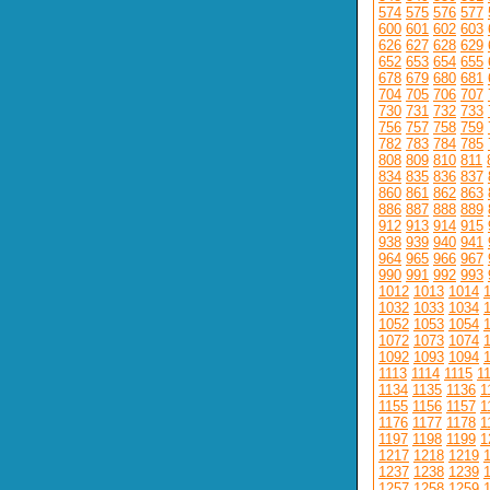
574
575
576
577
600
601
602
603
626
627
628
629
652
653
654
655
678
679
680
681
704
705
706
707
730
731
732
733
756
757
758
759
782
783
784
785
808
809
810
811
834
835
836
837
860
861
862
863
886
887
888
889
912
913
914
915
938
939
940
941
964
965
966
967
990
991
992
993
1012
1013
1014
1032
1033
1034
1052
1053
1054
1072
1073
1074
1092
1093
1094
1113
1114
1115
1
1134
1135
1136
1
1155
1156
1157
1
1176
1177
1178
1
1197
1198
1199
1
1217
1218
1219
1237
1238
1239
1257
1258
1259