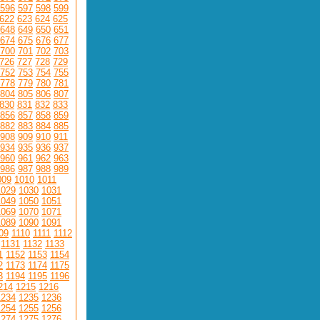
596
597
598
599
622
623
624
625
648
649
650
651
674
675
676
677
700
701
702
703
726
727
728
729
752
753
754
755
778
779
780
781
804
805
806
807
830
831
832
833
856
857
858
859
882
883
884
885
908
909
910
911
934
935
936
937
960
961
962
963
986
987
988
989
009
1010
1011
1029
1030
1031
1049
1050
1051
1069
1070
1071
1089
1090
1091
09
1110
1111
1112
1131
1132
1133
1
1152
1153
1154
2
1173
1174
1175
3
1194
1195
1196
214
1215
1216
1234
1235
1236
1254
1255
1256
1274
1275
1276