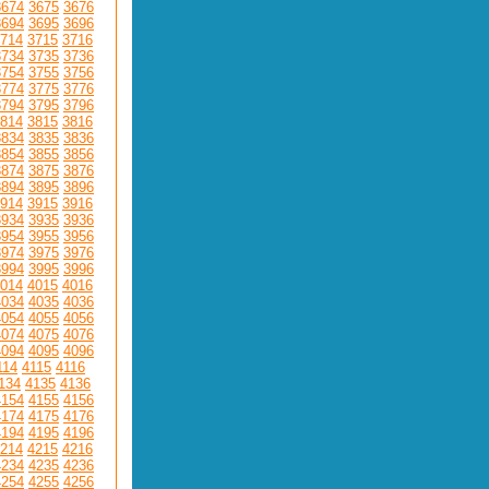
3674
3675
3676
3694
3695
3696
714
3715
3716
3734
3735
3736
3754
3755
3756
3774
3775
3776
3794
3795
3796
814
3815
3816
3834
3835
3836
3854
3855
3856
3874
3875
3876
3894
3895
3896
914
3915
3916
3934
3935
3936
3954
3955
3956
3974
3975
3976
3994
3995
3996
014
4015
4016
4034
4035
4036
4054
4055
4056
4074
4075
4076
4094
4095
4096
114
4115
4116
134
4135
4136
4154
4155
4156
4174
4175
4176
4194
4195
4196
214
4215
4216
4234
4235
4236
4254
4255
4256