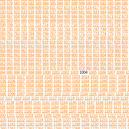
578
579
580
581
582
583
584
585
586
587
588
589
590
591
592
593
594
595
604
605
606
607
608
609
610
611
612
613
614
615
616
617
618
619
620
621
630
631
632
633
634
635
636
637
638
639
640
641
642
643
644
645
646
647
656
657
658
659
660
661
662
663
664
665
666
667
668
669
670
671
672
673
682
683
684
685
686
687
688
689
690
691
692
693
694
695
696
697
698
699
708
709
710
711
712
713
714
715
716
717
718
719
720
721
722
723
724
725
734
735
736
737
738
739
740
741
742
743
744
745
746
747
748
749
750
751
760
761
762
763
764
765
766
767
768
769
770
771
772
773
774
775
776
777
786
787
788
789
790
791
792
793
794
795
796
797
798
799
800
801
802
803
812
813
814
815
816
817
818
819
820
821
822
823
824
825
826
827
828
829
838
839
840
841
842
843
844
845
846
847
848
849
850
851
852
853
854
855
864
865
866
867
868
869
870
871
872
873
874
875
876
877
878
879
880
881
890
891
892
893
894
895
896
897
898
899
900
901
902
903
904
905
906
907
916
917
918
919
920
921
922
923
924
925
926
927
928
929
930
931
932
933
942
943
944
945
946
947
948
949
950
951
952
953
954
955
956
957
958
959
968
969
970
971
972
973
974
975
976
977
978
979
980
981
982
983
984
985
994
995
996
997
998
999
1000
1001
1002
1003
1004
1005
1006
1007
1008
1
1015
1016
1017
1018
1019
1020
1021
1022
1023
1024
1025
1026
1027
1028
1035
1036
1037
1038
1039
1040
1041
1042
1043
1044
1045
1046
1047
1048
1055
1056
1057
1058
1059
1060
1061
1062
1063
1064
1065
1066
1067
1068
1075
1076
1077
1078
1079
1080
1081
1082
1083
1084
1085
1086
1087
1088
1095
1096
1097
1098
1099
1100
1101
1102
1103
1104
1105
1106
1107
1108
11
116
1117
1118
1119
1120
1121
1122
1123
1124
1125
1126
1127
1128
1129
1130
137
1138
1139
1140
1141
1142
1143
1144
1145
1146
1147
1148
1149
1150
115
158
1159
1160
1161
1162
1163
1164
1165
1166
1167
1168
1169
1170
1171
117
179
1180
1181
1182
1183
1184
1185
1186
1187
1188
1189
1190
1191
1192
119
200
1201
1202
1203
1204
1205
1206
1207
1208
1209
1210
1211
1212
1213
1
1220
1221
1222
1223
1224
1225
1226
1227
1228
1229
1230
1231
1232
1233
1240
1241
1242
1243
1244
1245
1246
1247
1248
1249
1250
1251
1252
1253
1260
1261
1262
1263
1264
1265
1266
1267
1268
1269
1270
1271
1272
1273