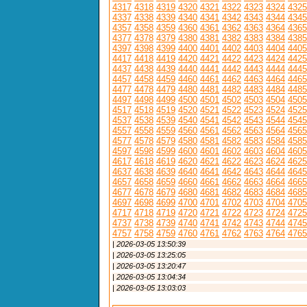
4317
4318
4319
4320
4321
4322
4323
4324
4325
4337
4338
4339
4340
4341
4342
4343
4344
4345
4357
4358
4359
4360
4361
4362
4363
4364
4365
4377
4378
4379
4380
4381
4382
4383
4384
4385
4397
4398
4399
4400
4401
4402
4403
4404
4405
4417
4418
4419
4420
4421
4422
4423
4424
4425
4437
4438
4439
4440
4441
4442
4443
4444
4445
4457
4458
4459
4460
4461
4462
4463
4464
4465
4477
4478
4479
4480
4481
4482
4483
4484
4485
4497
4498
4499
4500
4501
4502
4503
4504
4505
4517
4518
4519
4520
4521
4522
4523
4524
4525
4537
4538
4539
4540
4541
4542
4543
4544
4545
4557
4558
4559
4560
4561
4562
4563
4564
4565
4577
4578
4579
4580
4581
4582
4583
4584
4585
4597
4598
4599
4600
4601
4602
4603
4604
4605
4617
4618
4619
4620
4621
4622
4623
4624
4625
4637
4638
4639
4640
4641
4642
4643
4644
4645
4657
4658
4659
4660
4661
4662
4663
4664
4665
4677
4678
4679
4680
4681
4682
4683
4684
4685
4697
4698
4699
4700
4701
4702
4703
4704
4705
4717
4718
4719
4720
4721
4722
4723
4724
4725
4737
4738
4739
4740
4741
4742
4743
4744
4745
4757
4758
4759
4760
4761
4762
4763
4764
4765
|
2026-03-05 13:50:39
|
2026-03-05 13:25:05
|
2026-03-05 13:20:47
|
2026-03-05 13:04:34
|
2026-03-05 13:03:03