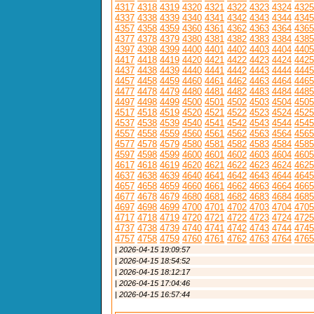
4317
4318
4319
4320
4321
4322
4323
4324
4325
4337
4338
4339
4340
4341
4342
4343
4344
4345
4357
4358
4359
4360
4361
4362
4363
4364
4365
4377
4378
4379
4380
4381
4382
4383
4384
4385
4397
4398
4399
4400
4401
4402
4403
4404
4405
4417
4418
4419
4420
4421
4422
4423
4424
4425
4437
4438
4439
4440
4441
4442
4443
4444
4445
4457
4458
4459
4460
4461
4462
4463
4464
4465
4477
4478
4479
4480
4481
4482
4483
4484
4485
4497
4498
4499
4500
4501
4502
4503
4504
4505
4517
4518
4519
4520
4521
4522
4523
4524
4525
4537
4538
4539
4540
4541
4542
4543
4544
4545
4557
4558
4559
4560
4561
4562
4563
4564
4565
4577
4578
4579
4580
4581
4582
4583
4584
4585
4597
4598
4599
4600
4601
4602
4603
4604
4605
4617
4618
4619
4620
4621
4622
4623
4624
4625
4637
4638
4639
4640
4641
4642
4643
4644
4645
4657
4658
4659
4660
4661
4662
4663
4664
4665
4677
4678
4679
4680
4681
4682
4683
4684
4685
4697
4698
4699
4700
4701
4702
4703
4704
4705
4717
4718
4719
4720
4721
4722
4723
4724
4725
4737
4738
4739
4740
4741
4742
4743
4744
4745
4757
4758
4759
4760
4761
4762
4763
4764
4765
|
2026-04-15 19:09:57
|
2026-04-15 18:54:52
|
2026-04-15 18:12:17
|
2026-04-15 17:04:46
|
2026-04-15 16:57:44