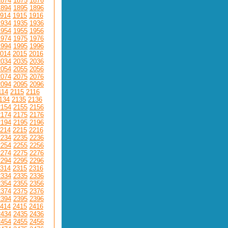
1874
1875
1876
1894
1895
1896
914
1915
1916
1934
1935
1936
1954
1955
1956
1974
1975
1976
1994
1995
1996
014
2015
2016
2034
2035
2036
2054
2055
2056
2074
2075
2076
2094
2095
2096
114
2115
2116
134
2135
2136
2154
2155
2156
2174
2175
2176
2194
2195
2196
214
2215
2216
2234
2235
2236
2254
2255
2256
2274
2275
2276
2294
2295
2296
314
2315
2316
2334
2335
2336
2354
2355
2356
2374
2375
2376
2394
2395
2396
414
2415
2416
2434
2435
2436
2454
2455
2456