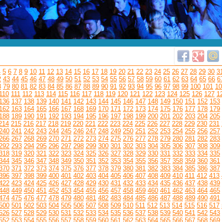
4
5
6
7
8
9
10
11
12
13
14
15
16
17
18
19
20
21
22
23
24
25
26
27
28
29
30
3
2
43
44
45
46
47
48
49
50
51
52
53
54
55
56
57
58
59
60
61
62
63
64
65
66
6
8
79
80
81
82
83
84
85
86
87
88
89
90
91
92
93
94
95
96
97
98
99
100
101
10
110
111
112
113
114
115
116
117
118
119
120
121
122
123
124
125
126
127
1
136
137
138
139
140
141
142
143
144
145
146
147
148
149
150
151
152
153
162
163
164
165
166
167
168
169
170
171
172
173
174
175
176
177
178
179
188
189
190
191
192
193
194
195
196
197
198
199
200
201
202
203
204
205
214
215
216
217
218
219
220
221
222
223
224
225
226
227
228
229
230
231
240
241
242
243
244
245
246
247
248
249
250
251
252
253
254
255
256
257
266
267
268
269
270
271
272
273
274
275
276
277
278
279
280
281
282
283
292
293
294
295
296
297
298
299
300
301
302
303
304
305
306
307
308
309
318
319
320
321
322
323
324
325
326
327
328
329
330
331
332
333
334
335
344
345
346
347
348
349
350
351
352
353
354
355
356
357
358
359
360
361
370
371
372
373
374
375
376
377
378
379
380
381
382
383
384
385
386
387
396
397
398
399
400
401
402
403
404
405
406
407
408
409
410
411
412
413
422
423
424
425
426
427
428
429
430
431
432
433
434
435
436
437
438
439
448
449
450
451
452
453
454
455
456
457
458
459
460
461
462
463
464
465
474
475
476
477
478
479
480
481
482
483
484
485
486
487
488
489
490
491
500
501
502
503
504
505
506
507
508
509
510
511
512
513
514
515
516
517
526
527
528
529
530
531
532
533
534
535
536
537
538
539
540
541
542
543
552
553
554
555
556
557
558
559
560
561
562
563
564
565
566
567
568
569