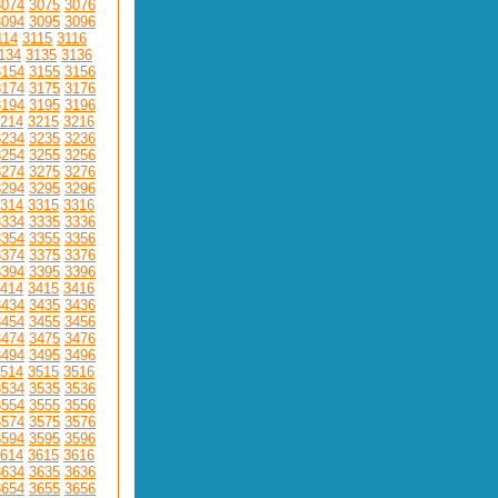
3074
3075
3076
3094
3095
3096
114
3115
3116
134
3135
3136
3154
3155
3156
3174
3175
3176
3194
3195
3196
214
3215
3216
3234
3235
3236
3254
3255
3256
3274
3275
3276
3294
3295
3296
314
3315
3316
3334
3335
3336
3354
3355
3356
3374
3375
3376
3394
3395
3396
414
3415
3416
3434
3435
3436
3454
3455
3456
3474
3475
3476
3494
3495
3496
514
3515
3516
3534
3535
3536
3554
3555
3556
3574
3575
3576
3594
3595
3596
614
3615
3616
3634
3635
3636
3654
3655
3656