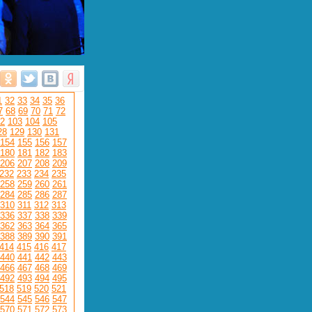
1
32
33
34
35
36
7
68
69
70
71
72
2
103
104
105
28
129
130
131
154
155
156
157
180
181
182
183
206
207
208
209
232
233
234
235
258
259
260
261
284
285
286
287
310
311
312
313
336
337
338
339
362
363
364
365
388
389
390
391
414
415
416
417
440
441
442
443
466
467
468
469
492
493
494
495
518
519
520
521
544
545
546
547
570
571
572
573