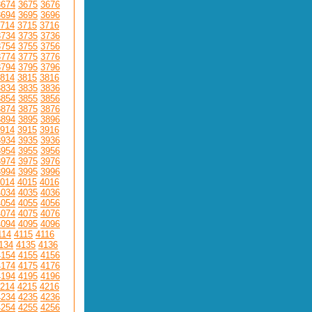
3674
3675
3676
3694
3695
3696
714
3715
3716
3734
3735
3736
3754
3755
3756
3774
3775
3776
3794
3795
3796
814
3815
3816
3834
3835
3836
3854
3855
3856
3874
3875
3876
3894
3895
3896
914
3915
3916
3934
3935
3936
3954
3955
3956
3974
3975
3976
3994
3995
3996
014
4015
4016
4034
4035
4036
4054
4055
4056
4074
4075
4076
4094
4095
4096
114
4115
4116
134
4135
4136
4154
4155
4156
4174
4175
4176
4194
4195
4196
214
4215
4216
4234
4235
4236
4254
4255
4256