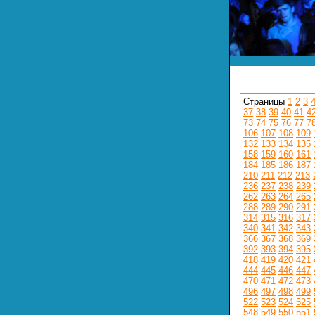
Страницы
1
2
3
37
38
39
40
41
4
73
74
75
76
77
7
106
107
108
109
132
133
134
135
158
159
160
161
184
185
186
187
210
211
212
213
236
237
238
239
262
263
264
265
288
289
290
291
314
315
316
317
340
341
342
343
366
367
368
369
392
393
394
395
418
419
420
421
444
445
446
447
470
471
472
473
496
497
498
499
522
523
524
525
548
549
550
551