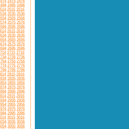
2474
2475
2476
2494
2495
2496
514
2515
2516
2534
2535
2536
2554
2555
2556
2574
2575
2576
2594
2595
2596
614
2615
2616
2634
2635
2636
2654
2655
2656
2674
2675
2676
2694
2695
2696
714
2715
2716
2734
2735
2736
2754
2755
2756
2774
2775
2776
2794
2795
2796
814
2815
2816
2834
2835
2836
2854
2855
2856
2874
2875
2876
2894
2895
2896
914
2915
2916
2934
2935
2936
2954
2955
2956
2974
2975
2976
2994
2995
2996
014
3015
3016
3034
3035
3036
3054
3055
3056