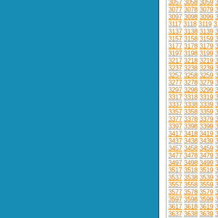
3057
3058
3059
3077
3078
3079
3097
3098
3099
3117
3118
3119
3
3137
3138
3139
3157
3158
3159
3177
3178
3179
3197
3198
3199
3217
3218
3219
3237
3238
3239
3257
3258
3259
3277
3278
3279
3297
3298
3299
3317
3318
3319
3337
3338
3339
3357
3358
3359
3377
3378
3379
3397
3398
3399
3417
3418
3419
3437
3438
3439
3457
3458
3459
3477
3478
3479
3497
3498
3499
3517
3518
3519
3537
3538
3539
3557
3558
3559
3577
3578
3579
3597
3598
3599
3617
3618
3619
3637
3638
3639