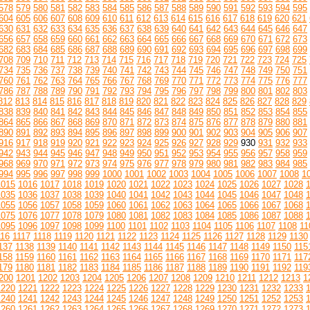
578
579
580
581
582
583
584
585
586
587
588
589
590
591
592
593
594
595
604
605
606
607
608
609
610
611
612
613
614
615
616
617
618
619
620
621
630
631
632
633
634
635
636
637
638
639
640
641
642
643
644
645
646
647
656
657
658
659
660
661
662
663
664
665
666
667
668
669
670
671
672
673
682
683
684
685
686
687
688
689
690
691
692
693
694
695
696
697
698
699
708
709
710
711
712
713
714
715
716
717
718
719
720
721
722
723
724
725
734
735
736
737
738
739
740
741
742
743
744
745
746
747
748
749
750
751
760
761
762
763
764
765
766
767
768
769
770
771
772
773
774
775
776
777
786
787
788
789
790
791
792
793
794
795
796
797
798
799
800
801
802
803
812
813
814
815
816
817
818
819
820
821
822
823
824
825
826
827
828
829
838
839
840
841
842
843
844
845
846
847
848
849
850
851
852
853
854
855
864
865
866
867
868
869
870
871
872
873
874
875
876
877
878
879
880
881
890
891
892
893
894
895
896
897
898
899
900
901
902
903
904
905
906
907
916
917
918
919
920
921
922
923
924
925
926
927
928
929
930
931
932
933
942
943
944
945
946
947
948
949
950
951
952
953
954
955
956
957
958
959
968
969
970
971
972
973
974
975
976
977
978
979
980
981
982
983
984
985
994
995
996
997
998
999
1000
1001
1002
1003
1004
1005
1006
1007
1008
1
1015
1016
1017
1018
1019
1020
1021
1022
1023
1024
1025
1026
1027
1028
1035
1036
1037
1038
1039
1040
1041
1042
1043
1044
1045
1046
1047
1048
1055
1056
1057
1058
1059
1060
1061
1062
1063
1064
1065
1066
1067
1068
1075
1076
1077
1078
1079
1080
1081
1082
1083
1084
1085
1086
1087
1088
1095
1096
1097
1098
1099
1100
1101
1102
1103
1104
1105
1106
1107
1108
11
116
1117
1118
1119
1120
1121
1122
1123
1124
1125
1126
1127
1128
1129
1130
137
1138
1139
1140
1141
1142
1143
1144
1145
1146
1147
1148
1149
1150
115
158
1159
1160
1161
1162
1163
1164
1165
1166
1167
1168
1169
1170
1171
117
179
1180
1181
1182
1183
1184
1185
1186
1187
1188
1189
1190
1191
1192
119
200
1201
1202
1203
1204
1205
1206
1207
1208
1209
1210
1211
1212
1213
1
1220
1221
1222
1223
1224
1225
1226
1227
1228
1229
1230
1231
1232
1233
1240
1241
1242
1243
1244
1245
1246
1247
1248
1249
1250
1251
1252
1253
1260
1261
1262
1263
1264
1265
1266
1267
1268
1269
1270
1271
1272
1273