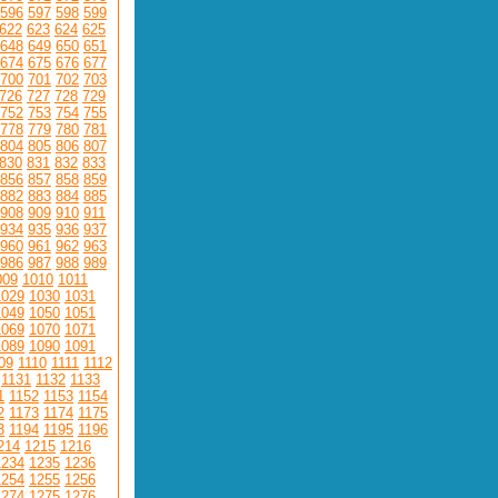
596
597
598
599
622
623
624
625
648
649
650
651
674
675
676
677
700
701
702
703
726
727
728
729
752
753
754
755
778
779
780
781
804
805
806
807
830
831
832
833
856
857
858
859
882
883
884
885
908
909
910
911
934
935
936
937
960
961
962
963
986
987
988
989
009
1010
1011
1029
1030
1031
1049
1050
1051
1069
1070
1071
1089
1090
1091
09
1110
1111
1112
1131
1132
1133
1
1152
1153
1154
2
1173
1174
1175
3
1194
1195
1196
214
1215
1216
1234
1235
1236
1254
1255
1256
1274
1275
1276