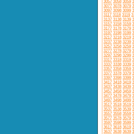
3057
3058
3059
3077
3078
3079
3097
3098
3099
3117
3118
3119
3
3137
3138
3139
3157
3158
3159
3177
3178
3179
3197
3198
3199
3217
3218
3219
3237
3238
3239
3257
3258
3259
3277
3278
3279
3297
3298
3299
3317
3318
3319
3337
3338
3339
3357
3358
3359
3377
3378
3379
3397
3398
3399
3417
3418
3419
3437
3438
3439
3457
3458
3459
3477
3478
3479
3497
3498
3499
3517
3518
3519
3537
3538
3539
3557
3558
3559
3577
3578
3579
3597
3598
3599
3617
3618
3619
3637
3638
3639