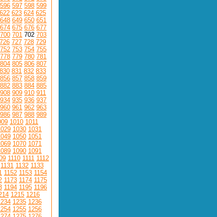
596
597
598
599
622
623
624
625
648
649
650
651
674
675
676
677
700
701
702
703
726
727
728
729
752
753
754
755
778
779
780
781
804
805
806
807
830
831
832
833
856
857
858
859
882
883
884
885
908
909
910
911
934
935
936
937
960
961
962
963
986
987
988
989
009
1010
1011
1029
1030
1031
1049
1050
1051
1069
1070
1071
1089
1090
1091
09
1110
1111
1112
1131
1132
1133
1
1152
1153
1154
2
1173
1174
1175
3
1194
1195
1196
214
1215
1216
1234
1235
1236
1254
1255
1256
1274
1275
1276