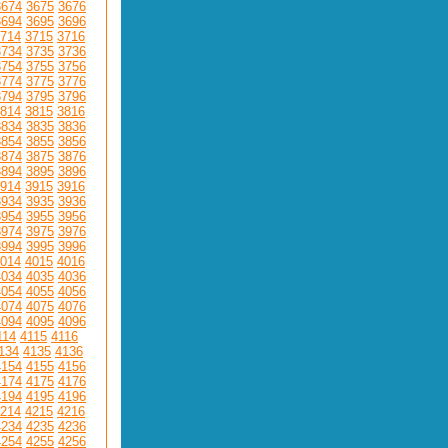
3674
3675
3676
3694
3695
3696
714
3715
3716
3734
3735
3736
3754
3755
3756
3774
3775
3776
3794
3795
3796
814
3815
3816
3834
3835
3836
3854
3855
3856
3874
3875
3876
3894
3895
3896
914
3915
3916
3934
3935
3936
3954
3955
3956
3974
3975
3976
3994
3995
3996
014
4015
4016
4034
4035
4036
4054
4055
4056
4074
4075
4076
4094
4095
4096
114
4115
4116
134
4135
4136
4154
4155
4156
4174
4175
4176
4194
4195
4196
214
4215
4216
4234
4235
4236
4254
4255
4256