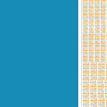
574
575
576
577
600
601
602
603
626
627
628
629
652
653
654
655
678
679
680
681
704
705
706
707
730
731
732
733
756
757
758
759
782
783
784
785
808
809
810
811
834
835
836
837
860
861
862
863
886
887
888
889
912
913
914
915
938
939
940
941
964
965
966
967
990
991
992
993
1012
1013
1014
1032
1033
1034
1052
1053
1054
1072
1073
1074
1092
1093
1094
1113
1114
1115
1
1134
1135
1136
1
1155
1156
1157
1
1176
1177
1178
1
1197
1198
1199
1
1217
1218
1219
1237
1238
1239
1257
1258
1259