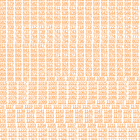
578
579
580
581
582
583
584
585
586
587
588
589
590
591
592
593
594
595
604
605
606
607
608
609
610
611
612
613
614
615
616
617
618
619
620
621
630
631
632
633
634
635
636
637
638
639
640
641
642
643
644
645
646
647
656
657
658
659
660
661
662
663
664
665
666
667
668
669
670
671
672
673
682
683
684
685
686
687
688
689
690
691
692
693
694
695
696
697
698
699
708
709
710
711
712
713
714
715
716
717
718
719
720
721
722
723
724
725
734
735
736
737
738
739
740
741
742
743
744
745
746
747
748
749
750
751
760
761
762
763
764
765
766
767
768
769
770
771
772
773
774
775
776
777
786
787
788
789
790
791
792
793
794
795
796
797
798
799
800
801
802
803
812
813
814
815
816
817
818
819
820
821
822
823
824
825
826
827
828
829
838
839
840
841
842
843
844
845
846
847
848
849
850
851
852
853
854
855
864
865
866
867
868
869
870
871
872
873
874
875
876
877
878
879
880
881
890
891
892
893
894
895
896
897
898
899
900
901
902
903
904
905
906
907
916
917
918
919
920
921
922
923
924
925
926
927
928
929
930
931
932
933
942
943
944
945
946
947
948
949
950
951
952
953
954
955
956
957
958
959
968
969
970
971
972
973
974
975
976
977
978
979
980
981
982
983
984
985
994
995
996
997
998
999
1000
1001
1002
1003
1004
1005
1006
1007
1008
1
1015
1016
1017
1018
1019
1020
1021
1022
1023
1024
1025
1026
1027
1028
1035
1036
1037
1038
1039
1040
1041
1042
1043
1044
1045
1046
1047
1048
1055
1056
1057
1058
1059
1060
1061
1062
1063
1064
1065
1066
1067
1068
1075
1076
1077
1078
1079
1080
1081
1082
1083
1084
1085
1086
1087
1088
1095
1096
1097
1098
1099
1100
1101
1102
1103
1104
1105
1106
1107
1108
11
116
1117
1118
1119
1120
1121
1122
1123
1124
1125
1126
1127
1128
1129
1130
137
1138
1139
1140
1141
1142
1143
1144
1145
1146
1147
1148
1149
1150
115
158
1159
1160
1161
1162
1163
1164
1165
1166
1167
1168
1169
1170
1171
117
179
1180
1181
1182
1183
1184
1185
1186
1187
1188
1189
1190
1191
1192
119
200
1201
1202
1203
1204
1205
1206
1207
1208
1209
1210
1211
1212
1213
1
1220
1221
1222
1223
1224
1225
1226
1227
1228
1229
1230
1231
1232
1233
1240
1241
1242
1243
1244
1245
1246
1247
1248
1249
1250
1251
1252
1253
1260
1261
1262
1263
1264
1265
1266
1267
1268
1269
1270
1271
1272
1273