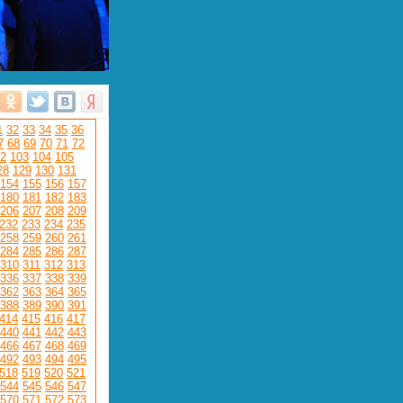
1
32
33
34
35
36
7
68
69
70
71
72
2
103
104
105
28
129
130
131
154
155
156
157
180
181
182
183
206
207
208
209
232
233
234
235
258
259
260
261
284
285
286
287
310
311
312
313
336
337
338
339
362
363
364
365
388
389
390
391
414
415
416
417
440
441
442
443
466
467
468
469
492
493
494
495
518
519
520
521
544
545
546
547
570
571
572
573