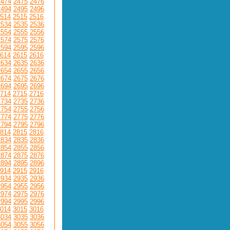
2474
2475
2476
2494
2495
2496
514
2515
2516
2534
2535
2536
2554
2555
2556
2574
2575
2576
2594
2595
2596
614
2615
2616
2634
2635
2636
2654
2655
2656
2674
2675
2676
2694
2695
2696
714
2715
2716
2734
2735
2736
2754
2755
2756
2774
2775
2776
2794
2795
2796
814
2815
2816
2834
2835
2836
2854
2855
2856
2874
2875
2876
2894
2895
2896
914
2915
2916
2934
2935
2936
2954
2955
2956
2974
2975
2976
2994
2995
2996
014
3015
3016
3034
3035
3036
3054
3055
3056