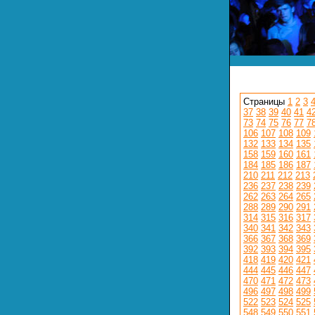
Страницы
1
2
3
37
38
39
40
41
4
73
74
75
76
77
7
106
107
108
109
132
133
134
135
158
159
160
161
184
185
186
187
210
211
212
213
236
237
238
239
262
263
264
265
288
289
290
291
314
315
316
317
340
341
342
343
366
367
368
369
392
393
394
395
418
419
420
421
444
445
446
447
470
471
472
473
496
497
498
499
522
523
524
525
548
549
550
551