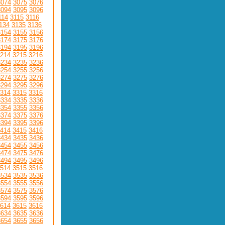
3074
3075
3076
3094
3095
3096
114
3115
3116
134
3135
3136
3154
3155
3156
3174
3175
3176
3194
3195
3196
214
3215
3216
3234
3235
3236
3254
3255
3256
3274
3275
3276
3294
3295
3296
314
3315
3316
3334
3335
3336
3354
3355
3356
3374
3375
3376
3394
3395
3396
414
3415
3416
3434
3435
3436
3454
3455
3456
3474
3475
3476
3494
3495
3496
514
3515
3516
3534
3535
3536
3554
3555
3556
3574
3575
3576
3594
3595
3596
614
3615
3616
3634
3635
3636
3654
3655
3656