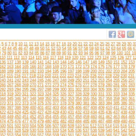
4
5
6
7
8
9
10
11
12
13
14
15
16
17
18
19
20
21
22
23
24
25
26
27
28
29
30
3
2
43
44
45
46
47
48
49
50
51
52
53
54
55
56
57
58
59
60
61
62
63
64
65
66
6
8
79
80
81
82
83
84
85
86
87
88
89
90
91
92
93
94
95
96
97
98
99
100
101
10
110
111
112
113
114
115
116
117
118
119
120
121
122
123
124
125
126
127
1
136
137
138
139
140
141
142
143
144
145
146
147
148
149
150
151
152
153
162
163
164
165
166
167
168
169
170
171
172
173
174
175
176
177
178
179
188
189
190
191
192
193
194
195
196
197
198
199
200
201
202
203
204
205
214
215
216
217
218
219
220
221
222
223
224
225
226
227
228
229
230
231
240
241
242
243
244
245
246
247
248
249
250
251
252
253
254
255
256
257
266
267
268
269
270
271
272
273
274
275
276
277
278
279
280
281
282
283
292
293
294
295
296
297
298
299
300
301
302
303
304
305
306
307
308
309
318
319
320
321
322
323
324
325
326
327
328
329
330
331
332
333
334
335
344
345
346
347
348
349
350
351
352
353
354
355
356
357
358
359
360
361
370
371
372
373
374
375
376
377
378
379
380
381
382
383
384
385
386
387
396
397
398
399
400
401
402
403
404
405
406
407
408
409
410
411
412
413
422
423
424
425
426
427
428
429
430
431
432
433
434
435
436
437
438
439
448
449
450
451
452
453
454
455
456
457
458
459
460
461
462
463
464
465
474
475
476
477
478
479
480
481
482
483
484
485
486
487
488
489
490
491
500
501
502
503
504
505
506
507
508
509
510
511
512
513
514
515
516
517
526
527
528
529
530
531
532
533
534
535
536
537
538
539
540
541
542
543
552
553
554
555
556
557
558
559
560
561
562
563
564
565
566
567
568
569