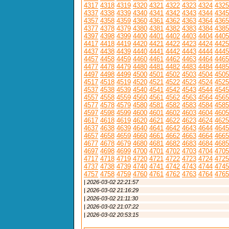
4317
4318
4319
4320
4321
4322
4323
4324
4325
4337
4338
4339
4340
4341
4342
4343
4344
4345
4357
4358
4359
4360
4361
4362
4363
4364
4365
4377
4378
4379
4380
4381
4382
4383
4384
4385
4397
4398
4399
4400
4401
4402
4403
4404
4405
4417
4418
4419
4420
4421
4422
4423
4424
4425
4437
4438
4439
4440
4441
4442
4443
4444
4445
4457
4458
4459
4460
4461
4462
4463
4464
4465
4477
4478
4479
4480
4481
4482
4483
4484
4485
4497
4498
4499
4500
4501
4502
4503
4504
4505
4517
4518
4519
4520
4521
4522
4523
4524
4525
4537
4538
4539
4540
4541
4542
4543
4544
4545
4557
4558
4559
4560
4561
4562
4563
4564
4565
4577
4578
4579
4580
4581
4582
4583
4584
4585
4597
4598
4599
4600
4601
4602
4603
4604
4605
4617
4618
4619
4620
4621
4622
4623
4624
4625
4637
4638
4639
4640
4641
4642
4643
4644
4645
4657
4658
4659
4660
4661
4662
4663
4664
4665
4677
4678
4679
4680
4681
4682
4683
4684
4685
4697
4698
4699
4700
4701
4702
4703
4704
4705
4717
4718
4719
4720
4721
4722
4723
4724
4725
4737
4738
4739
4740
4741
4742
4743
4744
4745
4757
4758
4759
4760
4761
4762
4763
4764
4765
|
2026-03-02 22:21:57
|
2026-03-02 21:16:29
|
2026-03-02 21:11:30
|
2026-03-02 21:07:22
|
2026-03-02 20:53:15