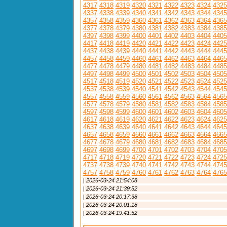
4317
4318
4319
4320
4321
4322
4323
4324
4325
4337
4338
4339
4340
4341
4342
4343
4344
4345
4357
4358
4359
4360
4361
4362
4363
4364
4365
4377
4378
4379
4380
4381
4382
4383
4384
4385
4397
4398
4399
4400
4401
4402
4403
4404
4405
4417
4418
4419
4420
4421
4422
4423
4424
4425
4437
4438
4439
4440
4441
4442
4443
4444
4445
4457
4458
4459
4460
4461
4462
4463
4464
4465
4477
4478
4479
4480
4481
4482
4483
4484
4485
4497
4498
4499
4500
4501
4502
4503
4504
4505
4517
4518
4519
4520
4521
4522
4523
4524
4525
4537
4538
4539
4540
4541
4542
4543
4544
4545
4557
4558
4559
4560
4561
4562
4563
4564
4565
4577
4578
4579
4580
4581
4582
4583
4584
4585
4597
4598
4599
4600
4601
4602
4603
4604
4605
4617
4618
4619
4620
4621
4622
4623
4624
4625
4637
4638
4639
4640
4641
4642
4643
4644
4645
4657
4658
4659
4660
4661
4662
4663
4664
4665
4677
4678
4679
4680
4681
4682
4683
4684
4685
4697
4698
4699
4700
4701
4702
4703
4704
4705
4717
4718
4719
4720
4721
4722
4723
4724
4725
4737
4738
4739
4740
4741
4742
4743
4744
4745
4757
4758
4759
4760
4761
4762
4763
4764
4765
|
2026-03-24 21:54:08
|
2026-03-24 21:39:52
|
2026-03-24 20:17:38
|
2026-03-24 20:01:18
|
2026-03-24 19:41:52