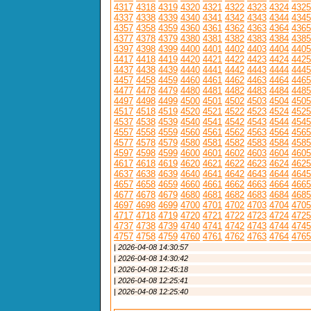
4317
4318
4319
4320
4321
4322
4323
4324
4325
4337
4338
4339
4340
4341
4342
4343
4344
4345
4357
4358
4359
4360
4361
4362
4363
4364
4365
4377
4378
4379
4380
4381
4382
4383
4384
4385
4397
4398
4399
4400
4401
4402
4403
4404
4405
4417
4418
4419
4420
4421
4422
4423
4424
4425
4437
4438
4439
4440
4441
4442
4443
4444
4445
4457
4458
4459
4460
4461
4462
4463
4464
4465
4477
4478
4479
4480
4481
4482
4483
4484
4485
4497
4498
4499
4500
4501
4502
4503
4504
4505
4517
4518
4519
4520
4521
4522
4523
4524
4525
4537
4538
4539
4540
4541
4542
4543
4544
4545
4557
4558
4559
4560
4561
4562
4563
4564
4565
4577
4578
4579
4580
4581
4582
4583
4584
4585
4597
4598
4599
4600
4601
4602
4603
4604
4605
4617
4618
4619
4620
4621
4622
4623
4624
4625
4637
4638
4639
4640
4641
4642
4643
4644
4645
4657
4658
4659
4660
4661
4662
4663
4664
4665
4677
4678
4679
4680
4681
4682
4683
4684
4685
4697
4698
4699
4700
4701
4702
4703
4704
4705
4717
4718
4719
4720
4721
4722
4723
4724
4725
4737
4738
4739
4740
4741
4742
4743
4744
4745
4757
4758
4759
4760
4761
4762
4763
4764
4765
|
2026-04-08 14:30:57
|
2026-04-08 14:30:42
|
2026-04-08 12:45:18
|
2026-04-08 12:25:41
|
2026-04-08 12:25:40