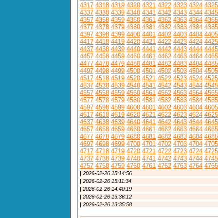
4317
4318
4319
4320
4321
4322
4323
4324
4325
4337
4338
4339
4340
4341
4342
4343
4344
4345
4357
4358
4359
4360
4361
4362
4363
4364
4365
4377
4378
4379
4380
4381
4382
4383
4384
4385
4397
4398
4399
4400
4401
4402
4403
4404
4405
4417
4418
4419
4420
4421
4422
4423
4424
4425
4437
4438
4439
4440
4441
4442
4443
4444
4445
4457
4458
4459
4460
4461
4462
4463
4464
4465
4477
4478
4479
4480
4481
4482
4483
4484
4485
4497
4498
4499
4500
4501
4502
4503
4504
4505
4517
4518
4519
4520
4521
4522
4523
4524
4525
4537
4538
4539
4540
4541
4542
4543
4544
4545
4557
4558
4559
4560
4561
4562
4563
4564
4565
4577
4578
4579
4580
4581
4582
4583
4584
4585
4597
4598
4599
4600
4601
4602
4603
4604
4605
4617
4618
4619
4620
4621
4622
4623
4624
4625
4637
4638
4639
4640
4641
4642
4643
4644
4645
4657
4658
4659
4660
4661
4662
4663
4664
4665
4677
4678
4679
4680
4681
4682
4683
4684
4685
4697
4698
4699
4700
4701
4702
4703
4704
4705
4717
4718
4719
4720
4721
4722
4723
4724
4725
4737
4738
4739
4740
4741
4742
4743
4744
4745
4757
4758
4759
4760
4761
4762
4763
4764
4765
|
2026-02-26 15:14:56
|
2026-02-26 15:11:34
|
2026-02-26 14:40:19
|
2026-02-26 13:36:12
|
2026-02-26 13:35:58