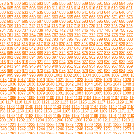
578
579
580
581
582
583
584
585
586
587
588
589
590
591
592
593
594
595
604
605
606
607
608
609
610
611
612
613
614
615
616
617
618
619
620
621
630
631
632
633
634
635
636
637
638
639
640
641
642
643
644
645
646
647
656
657
658
659
660
661
662
663
664
665
666
667
668
669
670
671
672
673
682
683
684
685
686
687
688
689
690
691
692
693
694
695
696
697
698
699
708
709
710
711
712
713
714
715
716
717
718
719
720
721
722
723
724
725
734
735
736
737
738
739
740
741
742
743
744
745
746
747
748
749
750
751
760
761
762
763
764
765
766
767
768
769
770
771
772
773
774
775
776
777
786
787
788
789
790
791
792
793
794
795
796
797
798
799
800
801
802
803
812
813
814
815
816
817
818
819
820
821
822
823
824
825
826
827
828
829
838
839
840
841
842
843
844
845
846
847
848
849
850
851
852
853
854
855
864
865
866
867
868
869
870
871
872
873
874
875
876
877
878
879
880
881
890
891
892
893
894
895
896
897
898
899
900
901
902
903
904
905
906
907
916
917
918
919
920
921
922
923
924
925
926
927
928
929
930
931
932
933
942
943
944
945
946
947
948
949
950
951
952
953
954
955
956
957
958
959
968
969
970
971
972
973
974
975
976
977
978
979
980
981
982
983
984
985
994
995
996
997
998
999
1000
1001
1002
1003
1004
1005
1006
1007
1008
1
1015
1016
1017
1018
1019
1020
1021
1022
1023
1024
1025
1026
1027
1028
1035
1036
1037
1038
1039
1040
1041
1042
1043
1044
1045
1046
1047
1048
1055
1056
1057
1058
1059
1060
1061
1062
1063
1064
1065
1066
1067
1068
1075
1076
1077
1078
1079
1080
1081
1082
1083
1084
1085
1086
1087
1088
1095
1096
1097
1098
1099
1100
1101
1102
1103
1104
1105
1106
1107
1108
11
116
1117
1118
1119
1120
1121
1122
1123
1124
1125
1126
1127
1128
1129
1130
137
1138
1139
1140
1141
1142
1143
1144
1145
1146
1147
1148
1149
1150
115
158
1159
1160
1161
1162
1163
1164
1165
1166
1167
1168
1169
1170
1171
117
179
1180
1181
1182
1183
1184
1185
1186
1187
1188
1189
1190
1191
1192
119
200
1201
1202
1203
1204
1205
1206
1207
1208
1209
1210
1211
1212
1213
1
1220
1221
1222
1223
1224
1225
1226
1227
1228
1229
1230
1231
1232
1233
1240
1241
1242
1243
1244
1245
1246
1247
1248
1249
1250
1251
1252
1253
1260
1261
1262
1263
1264
1265
1266
1267
1268
1269
1270
1271
1272
1273