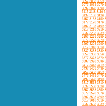
3057
3058
3059
3077
3078
3079
3097
3098
3099
3117
3118
3119
3
3137
3138
3139
3157
3158
3159
3177
3178
3179
3197
3198
3199
3217
3218
3219
3237
3238
3239
3257
3258
3259
3277
3278
3279
3297
3298
3299
3317
3318
3319
3337
3338
3339
3357
3358
3359
3377
3378
3379
3397
3398
3399
3417
3418
3419
3437
3438
3439
3457
3458
3459
3477
3478
3479
3497
3498
3499
3517
3518
3519
3537
3538
3539
3557
3558
3559
3577
3578
3579
3597
3598
3599
3617
3618
3619
3637
3638
3639