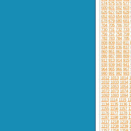
574
575
576
577
600
601
602
603
626
627
628
629
652
653
654
655
678
679
680
681
704
705
706
707
730
731
732
733
756
757
758
759
782
783
784
785
808
809
810
811
834
835
836
837
860
861
862
863
886
887
888
889
912
913
914
915
938
939
940
941
964
965
966
967
990
991
992
993
1012
1013
1014
1032
1033
1034
1052
1053
1054
1072
1073
1074
1092
1093
1094
1113
1114
1115
1
1134
1135
1136
1
1155
1156
1157
1
1176
1177
1178
1
1197
1198
1199
1
1217
1218
1219
1237
1238
1239
1257
1258
1259