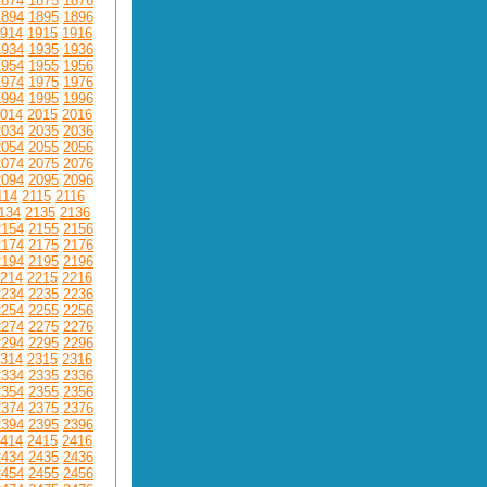
1874
1875
1876
1894
1895
1896
914
1915
1916
1934
1935
1936
1954
1955
1956
1974
1975
1976
1994
1995
1996
014
2015
2016
2034
2035
2036
2054
2055
2056
2074
2075
2076
2094
2095
2096
114
2115
2116
134
2135
2136
2154
2155
2156
2174
2175
2176
2194
2195
2196
214
2215
2216
2234
2235
2236
2254
2255
2256
2274
2275
2276
2294
2295
2296
314
2315
2316
2334
2335
2336
2354
2355
2356
2374
2375
2376
2394
2395
2396
414
2415
2416
2434
2435
2436
2454
2455
2456