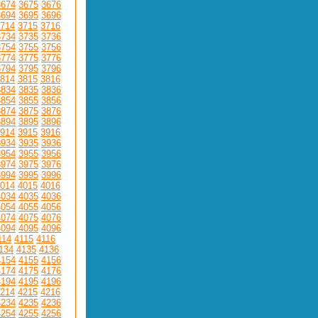
3674
3675
3676
3694
3695
3696
714
3715
3716
3734
3735
3736
3754
3755
3756
3774
3775
3776
3794
3795
3796
814
3815
3816
3834
3835
3836
3854
3855
3856
3874
3875
3876
3894
3895
3896
914
3915
3916
3934
3935
3936
3954
3955
3956
3974
3975
3976
3994
3995
3996
014
4015
4016
4034
4035
4036
4054
4055
4056
4074
4075
4076
4094
4095
4096
114
4115
4116
134
4135
4136
4154
4155
4156
4174
4175
4176
4194
4195
4196
214
4215
4216
4234
4235
4236
4254
4255
4256