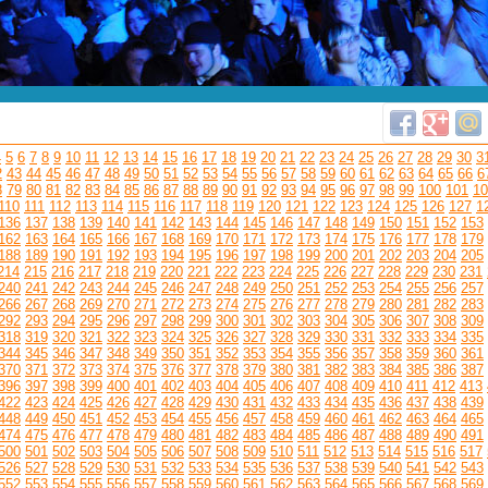
4
5
6
7
8
9
10
11
12
13
14
15
16
17
18
19
20
21
22
23
24
25
26
27
28
29
30
3
2
43
44
45
46
47
48
49
50
51
52
53
54
55
56
57
58
59
60
61
62
63
64
65
66
6
8
79
80
81
82
83
84
85
86
87
88
89
90
91
92
93
94
95
96
97
98
99
100
101
10
110
111
112
113
114
115
116
117
118
119
120
121
122
123
124
125
126
127
1
136
137
138
139
140
141
142
143
144
145
146
147
148
149
150
151
152
153
162
163
164
165
166
167
168
169
170
171
172
173
174
175
176
177
178
179
188
189
190
191
192
193
194
195
196
197
198
199
200
201
202
203
204
205
214
215
216
217
218
219
220
221
222
223
224
225
226
227
228
229
230
231
240
241
242
243
244
245
246
247
248
249
250
251
252
253
254
255
256
257
266
267
268
269
270
271
272
273
274
275
276
277
278
279
280
281
282
283
292
293
294
295
296
297
298
299
300
301
302
303
304
305
306
307
308
309
318
319
320
321
322
323
324
325
326
327
328
329
330
331
332
333
334
335
344
345
346
347
348
349
350
351
352
353
354
355
356
357
358
359
360
361
370
371
372
373
374
375
376
377
378
379
380
381
382
383
384
385
386
387
396
397
398
399
400
401
402
403
404
405
406
407
408
409
410
411
412
413
422
423
424
425
426
427
428
429
430
431
432
433
434
435
436
437
438
439
448
449
450
451
452
453
454
455
456
457
458
459
460
461
462
463
464
465
474
475
476
477
478
479
480
481
482
483
484
485
486
487
488
489
490
491
500
501
502
503
504
505
506
507
508
509
510
511
512
513
514
515
516
517
526
527
528
529
530
531
532
533
534
535
536
537
538
539
540
541
542
543
552
553
554
555
556
557
558
559
560
561
562
563
564
565
566
567
568
569