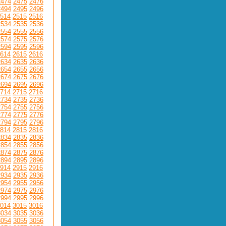
2474
2475
2476
2494
2495
2496
514
2515
2516
2534
2535
2536
2554
2555
2556
2574
2575
2576
2594
2595
2596
614
2615
2616
2634
2635
2636
2654
2655
2656
2674
2675
2676
2694
2695
2696
714
2715
2716
2734
2735
2736
2754
2755
2756
2774
2775
2776
2794
2795
2796
814
2815
2816
2834
2835
2836
2854
2855
2856
2874
2875
2876
2894
2895
2896
914
2915
2916
2934
2935
2936
2954
2955
2956
2974
2975
2976
2994
2995
2996
014
3015
3016
3034
3035
3036
3054
3055
3056