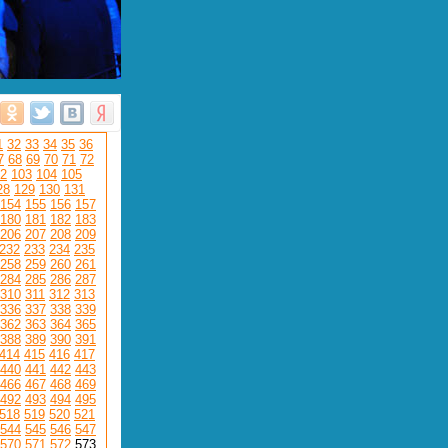
1
32
33
34
35
36
7
68
69
70
71
72
2
103
104
105
28
129
130
131
154
155
156
157
180
181
182
183
206
207
208
209
232
233
234
235
258
259
260
261
284
285
286
287
310
311
312
313
336
337
338
339
362
363
364
365
388
389
390
391
414
415
416
417
440
441
442
443
466
467
468
469
492
493
494
495
518
519
520
521
544
545
546
547
570
571
572
573