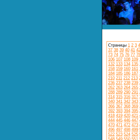
Страницы
1
2
3
37
38
39
40
41
4
73
74
75
76
77
7
106
107
108
109
132
133
134
135
158
159
160
161
184
185
186
187
210
211
212
213
236
237
238
239
262
263
264
265
288
289
290
291
314
315
316
317
340
341
342
343
366
367
368
369
392
393
394
395
418
419
420
421
444
445
446
447
470
471
472
473
496
497
498
499
522
523
524
525
548
549
550
551