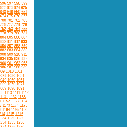
596
597
598
599
622
623
624
625
648
649
650
651
674
675
676
677
700
701
702
703
726
727
728
729
752
753
754
755
778
779
780
781
804
805
806
807
830
831
832
833
856
857
858
859
882
883
884
885
908
909
910
911
934
935
936
937
960
961
962
963
986
987
988
989
009
1010
1011
1029
1030
1031
1049
1050
1051
1069
1070
1071
1089
1090
1091
09
1110
1111
1112
1131
1132
1133
1
1152
1153
1154
2
1173
1174
1175
3
1194
1195
1196
214
1215
1216
1234
1235
1236
1254
1255
1256
1274
1275
1276