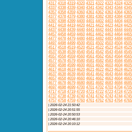
4317
4318
4319
4320
4321
4322
4323
4324
4325
4337
4338
4339
4340
4341
4342
4343
4344
4345
4357
4358
4359
4360
4361
4362
4363
4364
4365
4377
4378
4379
4380
4381
4382
4383
4384
4385
4397
4398
4399
4400
4401
4402
4403
4404
4405
4417
4418
4419
4420
4421
4422
4423
4424
4425
4437
4438
4439
4440
4441
4442
4443
4444
4445
4457
4458
4459
4460
4461
4462
4463
4464
4465
4477
4478
4479
4480
4481
4482
4483
4484
4485
4497
4498
4499
4500
4501
4502
4503
4504
4505
4517
4518
4519
4520
4521
4522
4523
4524
4525
4537
4538
4539
4540
4541
4542
4543
4544
4545
4557
4558
4559
4560
4561
4562
4563
4564
4565
4577
4578
4579
4580
4581
4582
4583
4584
4585
4597
4598
4599
4600
4601
4602
4603
4604
4605
4617
4618
4619
4620
4621
4622
4623
4624
4625
4637
4638
4639
4640
4641
4642
4643
4644
4645
4657
4658
4659
4660
4661
4662
4663
4664
4665
4677
4678
4679
4680
4681
4682
4683
4684
4685
4697
4698
4699
4700
4701
4702
4703
4704
4705
4717
4718
4719
4720
4721
4722
4723
4724
4725
4737
4738
4739
4740
4741
4742
4743
4744
4745
4757
4758
4759
4760
4761
4762
4763
4764
4765
|
2026-02-24 21:50:42
|
2026-02-24 20:51:55
|
2026-02-24 20:50:53
|
2026-02-24 20:46:10
|
2026-02-24 20:10:12