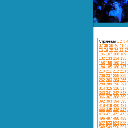
Страницы
1
2
3
37
38
39
40
41
4
73
74
75
76
77
7
106
107
108
109
132
133
134
135
158
159
160
161
184
185
186
187
210
211
212
213
236
237
238
239
262
263
264
265
288
289
290
291
314
315
316
317
340
341
342
343
366
367
368
369
392
393
394
395
418
419
420
421
444
445
446
447
470
471
472
473
496
497
498
499
522
523
524
525
548
549
550
551