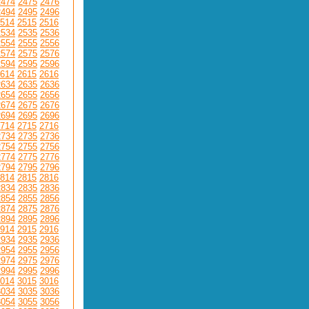
2474
2475
2476
2494
2495
2496
514
2515
2516
2534
2535
2536
2554
2555
2556
2574
2575
2576
2594
2595
2596
614
2615
2616
2634
2635
2636
2654
2655
2656
2674
2675
2676
2694
2695
2696
714
2715
2716
2734
2735
2736
2754
2755
2756
2774
2775
2776
2794
2795
2796
814
2815
2816
2834
2835
2836
2854
2855
2856
2874
2875
2876
2894
2895
2896
914
2915
2916
2934
2935
2936
2954
2955
2956
2974
2975
2976
2994
2995
2996
014
3015
3016
3034
3035
3036
3054
3055
3056