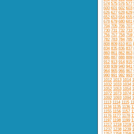
574
575
576
577
600
601
602
603
626
627
628
629
652
653
654
655
678
679
680
681
704
705
706
707
730
731
732
733
756
757
758
759
782
783
784
785
808
809
810
811
834
835
836
837
860
861
862
863
886
887
888
889
912
913
914
915
938
939
940
941
964
965
966
967
990
991
992
993
1012
1013
1014
1032
1033
1034
1052
1053
1054
1072
1073
1074
1092
1093
1094
1113
1114
1115
1
1134
1135
1136
1
1155
1156
1157
1
1176
1177
1178
1
1197
1198
1199
1
1217
1218
1219
1237
1238
1239
1257
1258
1259