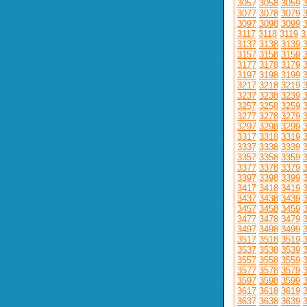
3057
3058
3059
3077
3078
3079
3097
3098
3099
3117
3118
3119
3
3137
3138
3139
3157
3158
3159
3177
3178
3179
3197
3198
3199
3217
3218
3219
3237
3238
3239
3257
3258
3259
3277
3278
3279
3297
3298
3299
3317
3318
3319
3337
3338
3339
3357
3358
3359
3377
3378
3379
3397
3398
3399
3417
3418
3419
3437
3438
3439
3457
3458
3459
3477
3478
3479
3497
3498
3499
3517
3518
3519
3537
3538
3539
3557
3558
3559
3577
3578
3579
3597
3598
3599
3617
3618
3619
3637
3638
3639