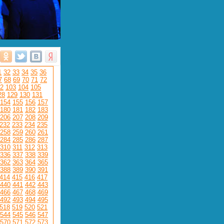
1
32
33
34
35
36
7
68
69
70
71
72
2
103
104
105
28
129
130
131
154
155
156
157
180
181
182
183
206
207
208
209
232
233
234
235
258
259
260
261
284
285
286
287
310
311
312
313
336
337
338
339
362
363
364
365
388
389
390
391
414
415
416
417
440
441
442
443
466
467
468
469
492
493
494
495
518
519
520
521
544
545
546
547
570
571
572
573