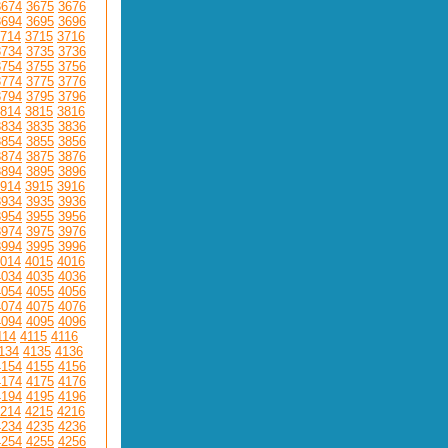
3674
3675
3676
3694
3695
3696
714
3715
3716
3734
3735
3736
3754
3755
3756
3774
3775
3776
3794
3795
3796
814
3815
3816
3834
3835
3836
3854
3855
3856
3874
3875
3876
3894
3895
3896
914
3915
3916
3934
3935
3936
3954
3955
3956
3974
3975
3976
3994
3995
3996
014
4015
4016
4034
4035
4036
4054
4055
4056
4074
4075
4076
4094
4095
4096
114
4115
4116
134
4135
4136
4154
4155
4156
4174
4175
4176
4194
4195
4196
214
4215
4216
4234
4235
4236
4254
4255
4256