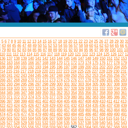
4
5
6
7
8
9
10
11
12
13
14
15
16
17
18
19
20
21
22
23
24
25
26
27
28
29
30
3
2
43
44
45
46
47
48
49
50
51
52
53
54
55
56
57
58
59
60
61
62
63
64
65
66
6
8
79
80
81
82
83
84
85
86
87
88
89
90
91
92
93
94
95
96
97
98
99
100
101
10
110
111
112
113
114
115
116
117
118
119
120
121
122
123
124
125
126
127
1
136
137
138
139
140
141
142
143
144
145
146
147
148
149
150
151
152
153
162
163
164
165
166
167
168
169
170
171
172
173
174
175
176
177
178
179
188
189
190
191
192
193
194
195
196
197
198
199
200
201
202
203
204
205
214
215
216
217
218
219
220
221
222
223
224
225
226
227
228
229
230
231
240
241
242
243
244
245
246
247
248
249
250
251
252
253
254
255
256
257
266
267
268
269
270
271
272
273
274
275
276
277
278
279
280
281
282
283
292
293
294
295
296
297
298
299
300
301
302
303
304
305
306
307
308
309
318
319
320
321
322
323
324
325
326
327
328
329
330
331
332
333
334
335
344
345
346
347
348
349
350
351
352
353
354
355
356
357
358
359
360
361
370
371
372
373
374
375
376
377
378
379
380
381
382
383
384
385
386
387
396
397
398
399
400
401
402
403
404
405
406
407
408
409
410
411
412
413
422
423
424
425
426
427
428
429
430
431
432
433
434
435
436
437
438
439
448
449
450
451
452
453
454
455
456
457
458
459
460
461
462
463
464
465
474
475
476
477
478
479
480
481
482
483
484
485
486
487
488
489
490
491
500
501
502
503
504
505
506
507
508
509
510
511
512
513
514
515
516
517
526
527
528
529
530
531
532
533
534
535
536
537
538
539
540
541
542
543
552
553
554
555
556
557
558
559
560
561
562
563
564
565
566
567
568
569