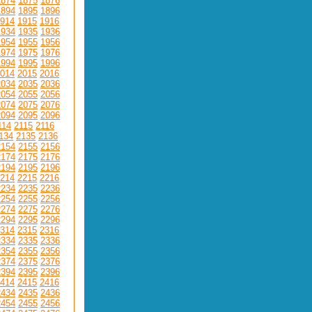
1874
1875
1876
1894
1895
1896
914
1915
1916
1934
1935
1936
1954
1955
1956
1974
1975
1976
1994
1995
1996
014
2015
2016
2034
2035
2036
2054
2055
2056
2074
2075
2076
2094
2095
2096
114
2115
2116
134
2135
2136
2154
2155
2156
2174
2175
2176
2194
2195
2196
214
2215
2216
2234
2235
2236
2254
2255
2256
2274
2275
2276
2294
2295
2296
314
2315
2316
2334
2335
2336
2354
2355
2356
2374
2375
2376
2394
2395
2396
414
2415
2416
2434
2435
2436
2454
2455
2456