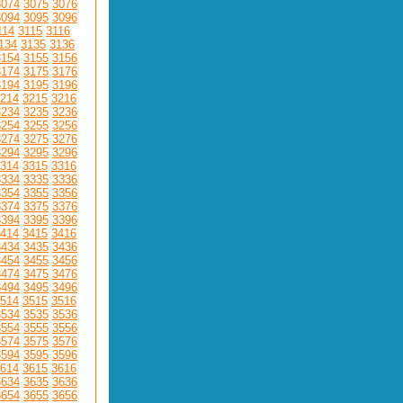
3074
3075
3076
3094
3095
3096
114
3115
3116
134
3135
3136
3154
3155
3156
3174
3175
3176
3194
3195
3196
214
3215
3216
3234
3235
3236
3254
3255
3256
3274
3275
3276
3294
3295
3296
314
3315
3316
3334
3335
3336
3354
3355
3356
3374
3375
3376
3394
3395
3396
414
3415
3416
3434
3435
3436
3454
3455
3456
3474
3475
3476
3494
3495
3496
514
3515
3516
3534
3535
3536
3554
3555
3556
3574
3575
3576
3594
3595
3596
614
3615
3616
3634
3635
3636
3654
3655
3656