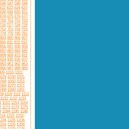
596
597
598
599
622
623
624
625
648
649
650
651
674
675
676
677
700
701
702
703
726
727
728
729
752
753
754
755
778
779
780
781
804
805
806
807
830
831
832
833
856
857
858
859
882
883
884
885
908
909
910
911
934
935
936
937
960
961
962
963
986
987
988
989
009
1010
1011
1029
1030
1031
1049
1050
1051
1069
1070
1071
1089
1090
1091
09
1110
1111
1112
1131
1132
1133
1
1152
1153
1154
2
1173
1174
1175
3
1194
1195
1196
214
1215
1216
1234
1235
1236
1254
1255
1256
1274
1275
1276