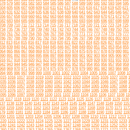
578
579
580
581
582
583
584
585
586
587
588
589
590
591
592
593
594
595
604
605
606
607
608
609
610
611
612
613
614
615
616
617
618
619
620
621
630
631
632
633
634
635
636
637
638
639
640
641
642
643
644
645
646
647
656
657
658
659
660
661
662
663
664
665
666
667
668
669
670
671
672
673
682
683
684
685
686
687
688
689
690
691
692
693
694
695
696
697
698
699
708
709
710
711
712
713
714
715
716
717
718
719
720
721
722
723
724
725
734
735
736
737
738
739
740
741
742
743
744
745
746
747
748
749
750
751
760
761
762
763
764
765
766
767
768
769
770
771
772
773
774
775
776
777
786
787
788
789
790
791
792
793
794
795
796
797
798
799
800
801
802
803
812
813
814
815
816
817
818
819
820
821
822
823
824
825
826
827
828
829
838
839
840
841
842
843
844
845
846
847
848
849
850
851
852
853
854
855
864
865
866
867
868
869
870
871
872
873
874
875
876
877
878
879
880
881
890
891
892
893
894
895
896
897
898
899
900
901
902
903
904
905
906
907
916
917
918
919
920
921
922
923
924
925
926
927
928
929
930
931
932
933
942
943
944
945
946
947
948
949
950
951
952
953
954
955
956
957
958
959
968
969
970
971
972
973
974
975
976
977
978
979
980
981
982
983
984
985
994
995
996
997
998
999
1000
1001
1002
1003
1004
1005
1006
1007
1008
1
1015
1016
1017
1018
1019
1020
1021
1022
1023
1024
1025
1026
1027
1028
1035
1036
1037
1038
1039
1040
1041
1042
1043
1044
1045
1046
1047
1048
1055
1056
1057
1058
1059
1060
1061
1062
1063
1064
1065
1066
1067
1068
1075
1076
1077
1078
1079
1080
1081
1082
1083
1084
1085
1086
1087
1088
1095
1096
1097
1098
1099
1100
1101
1102
1103
1104
1105
1106
1107
1108
11
116
1117
1118
1119
1120
1121
1122
1123
1124
1125
1126
1127
1128
1129
1130
137
1138
1139
1140
1141
1142
1143
1144
1145
1146
1147
1148
1149
1150
115
158
1159
1160
1161
1162
1163
1164
1165
1166
1167
1168
1169
1170
1171
117
179
1180
1181
1182
1183
1184
1185
1186
1187
1188
1189
1190
1191
1192
119
200
1201
1202
1203
1204
1205
1206
1207
1208
1209
1210
1211
1212
1213
1
1220
1221
1222
1223
1224
1225
1226
1227
1228
1229
1230
1231
1232
1233
1240
1241
1242
1243
1244
1245
1246
1247
1248
1249
1250
1251
1252
1253
1260
1261
1262
1263
1264
1265
1266
1267
1268
1269
1270
1271
1272
1273