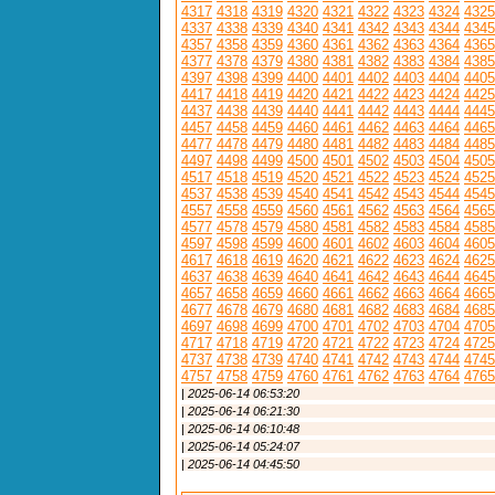
4317
4318
4319
4320
4321
4322
4323
4324
4325
4337
4338
4339
4340
4341
4342
4343
4344
4345
4357
4358
4359
4360
4361
4362
4363
4364
4365
4377
4378
4379
4380
4381
4382
4383
4384
4385
4397
4398
4399
4400
4401
4402
4403
4404
4405
4417
4418
4419
4420
4421
4422
4423
4424
4425
4437
4438
4439
4440
4441
4442
4443
4444
4445
4457
4458
4459
4460
4461
4462
4463
4464
4465
4477
4478
4479
4480
4481
4482
4483
4484
4485
4497
4498
4499
4500
4501
4502
4503
4504
4505
4517
4518
4519
4520
4521
4522
4523
4524
4525
4537
4538
4539
4540
4541
4542
4543
4544
4545
4557
4558
4559
4560
4561
4562
4563
4564
4565
4577
4578
4579
4580
4581
4582
4583
4584
4585
4597
4598
4599
4600
4601
4602
4603
4604
4605
4617
4618
4619
4620
4621
4622
4623
4624
4625
4637
4638
4639
4640
4641
4642
4643
4644
4645
4657
4658
4659
4660
4661
4662
4663
4664
4665
4677
4678
4679
4680
4681
4682
4683
4684
4685
4697
4698
4699
4700
4701
4702
4703
4704
4705
4717
4718
4719
4720
4721
4722
4723
4724
4725
4737
4738
4739
4740
4741
4742
4743
4744
4745
4757
4758
4759
4760
4761
4762
4763
4764
4765
|
2025-06-14 06:53:20
|
2025-06-14 06:21:30
|
2025-06-14 06:10:48
|
2025-06-14 05:24:07
|
2025-06-14 04:45:50